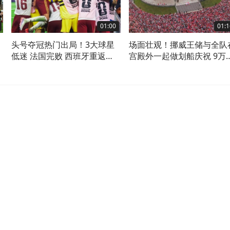
01:00
01:1
，
头号夺冠热门出局！3大球星
场面壮观！挪威王储与全队
赛
低迷 法国完败 西班牙重返世
宫殿外一起做划船庆祝 9万
界杯决赛
群众到场