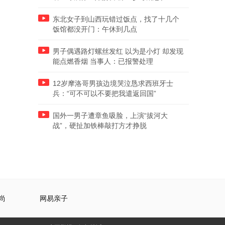
东北女子到山西玩错过饭点，找了十几个
饭馆都没开门：午休到几点
男子偶遇路灯螺丝发红 以为是小灯 却发现
能点燃香烟 当事人：已报警处理
12岁摩洛哥男孩边境哭泣恳求西班牙士
兵：“可不可以不要把我遣返回国”
国外一男子遭章鱼吸脸，上演“拔河大
战”，硬扯加铁棒敲打方才挣脱
尚
网易亲子