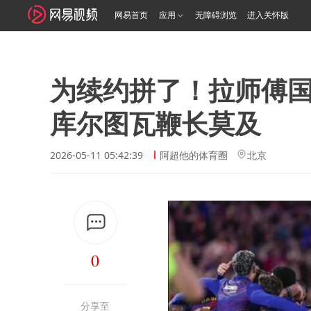
网易首页
应用
无障碍浏览
进入关怀版
为续约拼了！拉师傅
库尔图瓦鞭长莫及
2026-05-11 05:42:39
阿超他的体育圈
北京
0
分享至