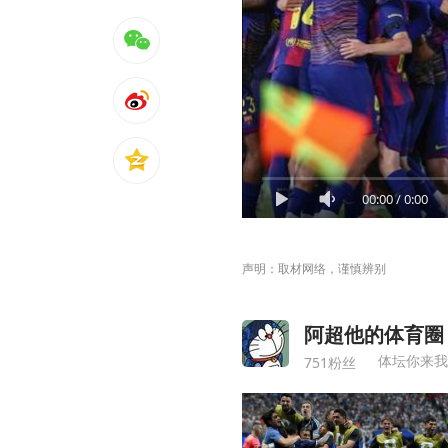
00:00
/
0:00
声明：取材网络，谨慎辨别
阿超他的体育圈
体坛你来我
751粉丝