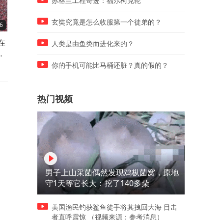
苏格兰工程奇迹：福尔柯克轮
玄奘究竟是怎么收服第一个徒弟的？
6
01:08
01:13
在
梅西独享世界杯助攻王射手
后会有期！哈兰德告别世界
人类是由鱼类而进化来的？
名
王！小蜘蛛世界波，4强将上
杯，5场比赛狂轰7球，洗脑
演英阿大战
曲圈粉无数
你的手机可能比马桶还脏？真的假的？
热门视频
男子上山采菌偶然发现鸡枞菌窝，原地
守1天等它长大：挖了140多朵
美国渔民钓获鲨鱼徒手将其拽回大海 目击
者直呼震惊 （视频来源：参考消息）