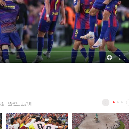
往，追忆过去岁月