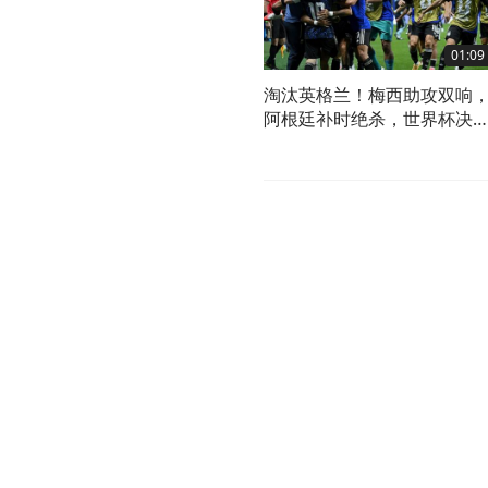
01:09
淘汰英格兰！梅西助攻双响
阿根廷补时绝杀，世界杯决
对阵出炉