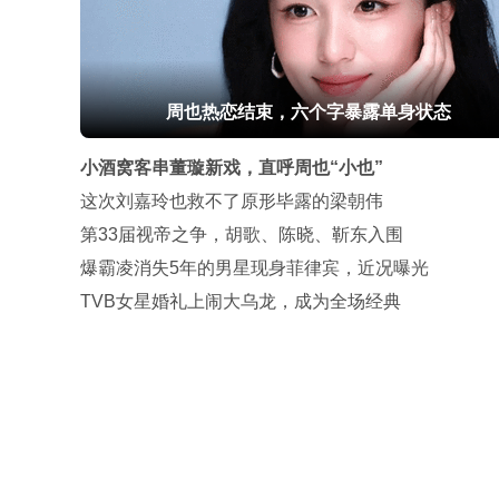
周也热恋结束，六个字暴露单身状态
小酒窝客串董璇新戏，直呼周也“小也”
这次刘嘉玲也救不了原形毕露的梁朝伟
第33届视帝之争，胡歌、陈晓、靳东入围
爆霸凌消失5年的男星现身菲律宾，近况曝光
TVB女星婚礼上闹大乌龙，成为全场经典