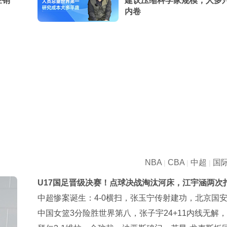
经销
建议压缩科学家规模，人多
内卷
NBA
CBA
中超
国
|
|
|
U17国足晋级决赛！点球决战淘汰河床，江宇涵两次
点，再战阿森纳
中超惨案诞生：4-0横扫，张玉宁传射建功，北京国
第3
中国女篮3分险胜世界第八，张子宇24+11内线无解