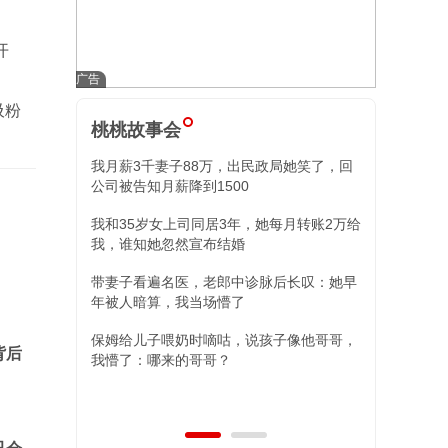
开
吸粉
桃桃故事会
政局她笑了，回
小舅子昏迷我砸80万，康复后全家失忆，再
住院我冷回三字
她每月转账2万给
替姐姐照顾外甥女，姐夫消失八年突然出
现，两女儿的决定让人泪目
脉后长叹：她早
孩子像他哥哥，
背后