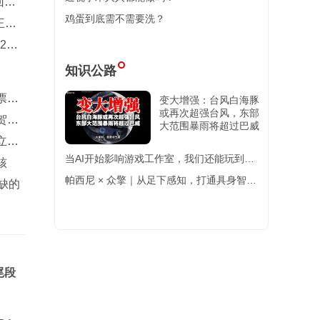
回一
鸡蛋到底需不需要洗？
王楚
2主
知识公路
票选
变大增强：台风白海豚
或再次超强台风，东部
贺蒋
大范围暴雨将超过巴威
立起
当AI开始影响游戏工作室，我们还能玩到好
核
游戏吗？游戏开发会被消
帕西尼 × 众擎｜从足下感知，打通具身智能
缺的
全身触觉感知终极闭环
尾段