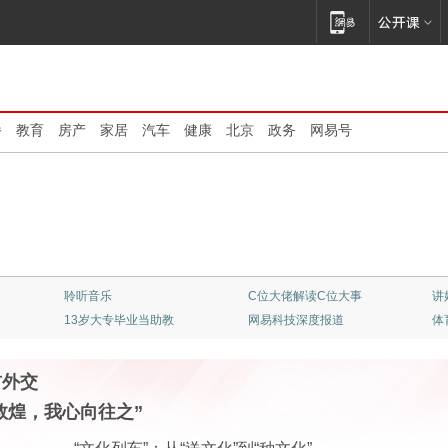
播
教育
房产
家居
汽车
健康
北京
政务
网易号
聆听音乐
C位大佬解读C位大事
讲
13岁大专毕业当助教
网易科技深度报道
体
首外交
敦煌，我心向往之”