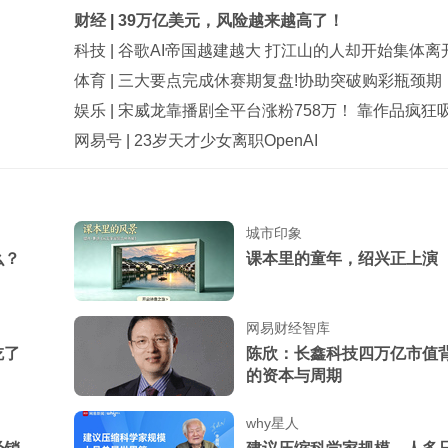
财经
|
39万亿美元，风险越来越高了！
科技
|
谷歌AI帝国越建越大 打江山的人却开始集体离
体育
|
三大要点完成休赛期复盘!协助突破购彩瓶颈期
娱乐
|
宋威龙靠播剧全平台涨粉758万！ 靠作品疯狂
网易号
|
23岁天才少女离职OpenAI
我月薪3千妻子88万，出民
公司被告知月薪降到1500
我和35岁女上司同居3年，
城市印象
我，谁知她忽然宣布结婚
么？
课本里的童年，绍兴正上演
带妻子看遍名医，老郎中诊
年被人暗算，我当场懵了
网易财经智库
保姆给儿子喂奶时嘀咕，说
吃了
陈欣：长鑫科技四万亿市值
我懵了：哪来的哥哥？
的资本与周期
why星人