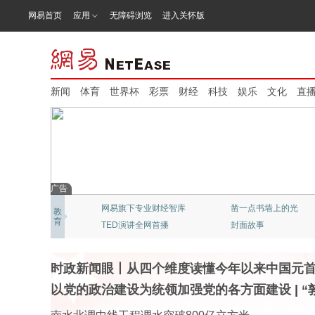
网易首页
应用
无障碍浏览
进入关怀版
新闻
体育
世界杯
彩票
财经
科技
娱乐
文化
直
广告
网易旗下专业财经智库
凿一点书墙上的光
教
育
TED演讲全网首播
封面故事
时政新闻眼丨从四个维度读懂今年以来中国元
以党的政治建设为统领加强党的各方面建设
|
“