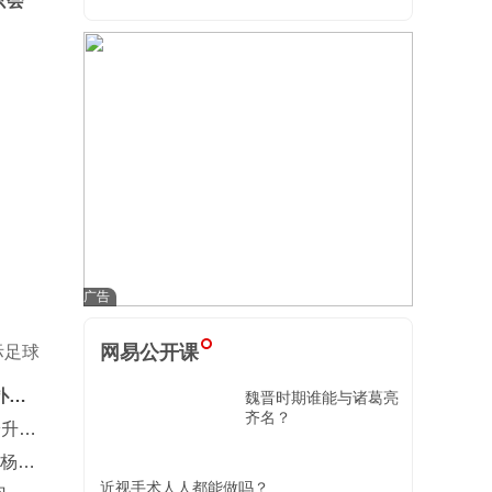
只会
网易公开课
际足球
扑
魏晋时期谁能与诸葛亮
齐名？
安升到
，杨舒
近视手术人人都能做吗？