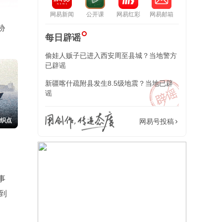
网易新闻
公开课
网易红彩
网易邮箱
胁
每日辟谣
偷娃人贩子已进入西安周至县城？当地警方
已辟谣
新疆喀什疏附县发生8.5级地震？当地已辟
谣
交织点
网易号投稿
了
事
到