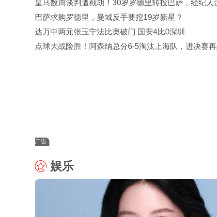
皇马数周谈判遭截胡！30岁罗德里转投巴萨，经纪人
官宣
巴萨求购罗德里，曼城反手要挖19岁新星？
达万中两元张玉宁法比奥破门 国安4比0深圳
点球大战险胜！阿森纳总分6-5淘汰上海队，进决赛再
U17国足争冠
广告
娱乐