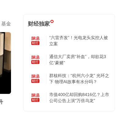
财经独家
基金
“六雷齐发”！光电龙头实控人被
立案
通信大厂卖房“补血”，却欲花3
亿“豪赌”
群核科技：“杭州六小龙” 光环之
下 物理AI故事有水分吗？
市值400亿却回购8416亿？上市
公司公告上演"万倍乌龙"
升