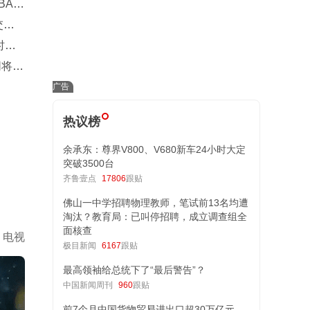
BA五
交易
时隔
同将穿
热议榜
余承东：尊界V800、V680新车24小时大定
突破3500台
齐鲁壹点
17806
跟贴
佛山一中学招聘物理教师，笔试前13名均遭
淘汰？教育局：已叫停招聘，成立调查组全
面核查
电视
极目新闻
6167
跟贴
最高领袖给总统下了“最后警告”？
中国新闻周刊
960
跟贴
前7个月中国货物贸易进出口超30万亿元