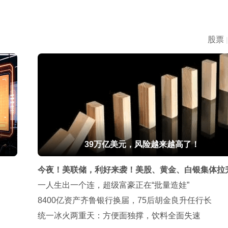
股票
|
39万亿美元，风险越来越高了！
今夜！美联储，利好来袭！美股、黄金、白银集体拉
一人生出一个连，超级富豪正在“批量造娃”
8400亿资产齐鲁银行换届，75后胡金良升任行长
统一冰火两重天：方便面独撑，饮料全面失速