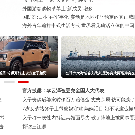
“文化列车”：从“送文化”到“种文化”
外国游客购物清单上“新成员”增多
国防部:日本"再军事化"妄动是地区和平稳定的真正威
海外青年追捧中式生活方式 世界看见鲜活立体的中国
首秀 传祺开始进攻方盒子越野
全球六大海域卷入战火 里海突成两场冲突
官方披露：李云泽被罢免全国人大代表
议
女子丧偶后婆家转移百万赔偿金 丈夫亲属:钱可能烧
"
7岁女孩站凳子上帮爸妈守摊 妈妈泪目:她不该这么懂
异常
女子称一次性内裤让其颜面尽失:破了掉地上被同事看
击
探访三江源