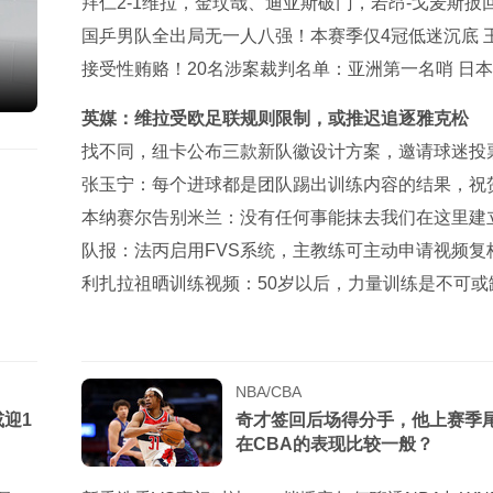
予12+6王思雨7+5
拜仁2-1维拉，金玟哉、迪亚斯破门，若昂-戈麦斯扳
城
国乒男队全出局无一人八强！本赛季仅4冠低迷沉底 
钦仍独扛大旗
接受性贿赂！20名涉案裁判名单：亚洲第一名哨 日本
裁+香港1人
英媒：维拉受欧足联规则限制，或推迟追逐雅克松
找不同，纽卡公布三款新队徽设计方案，邀请球迷投
择
张玉宁：每个进球都是团队踢出训练内容的结果，祝
子承首秀
本纳赛尔告别米兰：没有任何事能抹去我们在这里建
的回忆
队报：法丙启用FVS系统，主教练可主动申请视频复
利扎拉祖晒训练视频：50岁以后，力量训练是不可或
NBA/CBA
迎1
奇才签回后场得分手，他上赛季
在CBA的表现比较一般？