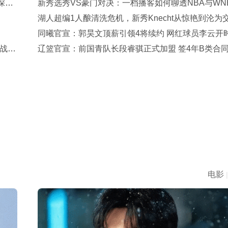
深夜
新秀选秀VS豪门对决：一档播客如何聊透NBA与WN
大悬念
湖人超编1人酿清洗危机，新秀Knecht从惊艳到沦为
筹码
同曦官宣：郭昊文顶薪引领4将续约 网红球员李云开
战
一年回归
辽篮官宣：前国青队长段睿骐正式加盟 签4年B类合
7号球衣
电影
|