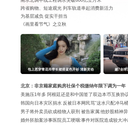
南水北调中线工程调水突破800亿立方米
跨省购物、短途观光 列车轨道串起消费新活力
为基层减负 促实干担当
《画里看节气》之立秋
包上恩穿青花吊带长裙搭蓝色开衫 清新灵动
越7全球
北京：非京籍家庭购房社保个税缴纳年限下调为一年
美施压1年多 阿根廷还是和中国签了双边本币互换协
韩国向日本灾区捐水 反被日本网民骂"这水只配冲马桶
男子将外卖员砍成植物人获刑 被告家属:他炒股精神
婚外胚胎案涉事医院员工哽咽:事件对医院造成较大冲