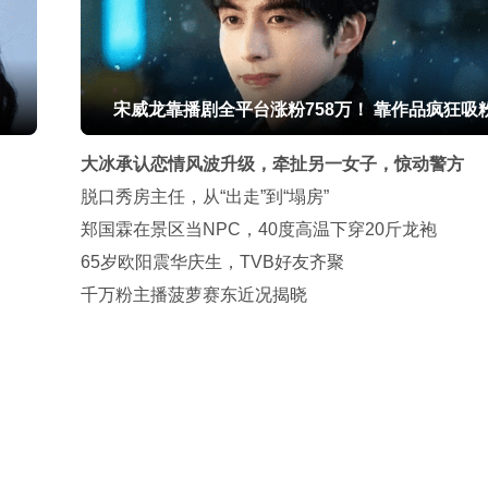
宋威龙靠播剧全平台涨粉758万！ 靠作品疯狂吸
大冰承认恋情风波升级，牵扯另一女子，惊动警方
脱口秀房主任，从“出走”到“塌房”
郑国霖在景区当NPC，40度高温下穿20斤龙袍
65岁欧阳震华庆生，TVB好友齐聚
千万粉主播菠萝赛东近况揭晓