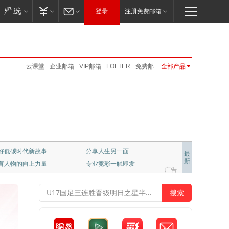
登录
注册免费邮箱
云课堂
企业邮箱
VIP邮箱
LOFTER
免费邮
全部产品
卡搭编程
网易味央
严选
公正邮
UU加速器
网易游戏
大神社区
新闻客户端
CC语音
网易云游戏
新闻客户端
网易红彩
公开课
云音乐
网易亲时光
MuMu模拟器Pro
网易红彩
免费邮
VIP邮箱
企业邮箱
邮箱大师
伏羲
邮箱大师
UU远程
公开课
严选
公正邮
云课堂
CC语音
LOFTER
UU加速器
UU远程
网易亲时光
伏羲
云音乐
大神社区
网易云游戏
千千壁纸
好低碳时代新故事
分享人生另一面
最
新
育人物的向上力量
专业竞彩一触即发
梦幻西游
大话2
梦幻西游手游
阴阳师
广告
倩女幽魂手游
大话西游3
新倩女幽魂
大唐无双
率士之滨
哈利波特.魔法觉醒
天下手游
明日之后
逆水寒
永劫无间
一梦江湖
第五人格