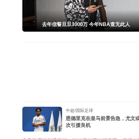
去年信誓旦旦3000万 今年NBA查无此人
中超/国际足球
恩德里克在皇马前景告急，尤文或
次引援良机