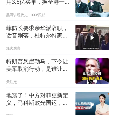
用3.5亿买单，换全港一声
佩服！
黑哥讲现代史
1006跟贴
菲防长要求亲华派辞职，
话音刚落，杜特尔特家族
就给他当头一棒
烽火观察
特朗普悬崖勒马，下令让
美军取消行动，是谁让他
突然改变主意？
天注定
地震了！中方对菲更新定
义，马科斯败光国运，还
剩19万亿债务未还