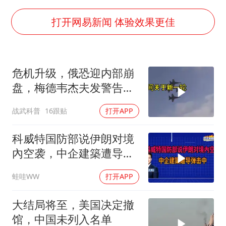
“立秋的第一杯奶茶”又爆单了
陕西省委书记赶赴柞水县杏坪镇
打开网易新闻 体验效果更佳
女孩摆摊卖菌子时收到北大通知书
国防部回应日本试射“战斧”导弹
危机升级，俄恐迎内部崩
曝美拒绝乌增购“爱国者”导弹请求
盘，梅德韦杰夫发警告，
改名后的“青海拉面”店
克宫钱袋子见底
战武科普
16跟贴
打开APP
命案逃犯躲进深山21年活得像野人
东方之约 相约未来
科威特国防部说伊朗对境
內空袭，中企建築遭导弹
击中｜介文汲.谢寒冰.张
蛙哇WW
打开APP
延廷｜辣晚报20260806
大结局将至，美国决定撤
馆，中国未列入名单