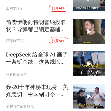
王同学来了
打开APP
偷袭伊朗向特朗普纳投名
状？导弹都已锁定基辅才
火速道歉，泽连斯基这场
环球谈军武
打开APP
豪赌到底有多疯？
DeepSeek 给全球 AI 画了
一条斩杀线：这条线以下
的，趁早都别干了！
苏有朋影音馆
轰-20十年神秘未现身，美
媒急切，中国副司令一句
话平息质疑
陈腕特色体育解说