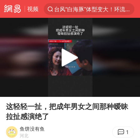
视频
台风“白海豚”体型变大！环流面积接近13个浙江那么大
上半年我国机械工业经济运行稳中有进
泰国枪击案凶手先杀祖父母后行凶
汪峰阻止14岁女儿买大牌
我国货物贸易进出口超30万亿元
河南某医院2.33亿工程串标案细节披露
泰国校园枪击案死亡人数升至7人
00:00
00:17
王力宏演唱会黄牛带观众藏匿被查获
Play
Ent
full
DeepSeek投资宇树科技意味什么
这轻轻一扯，把成年男女之间那种暧昧
拉扯感演绝了
四川宜宾市高县发生4.9级地震
国防部：坚决反制任何闹海挑衅图谋
鱼饼没有鱼
1
河北