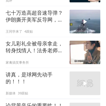
戎评
七十万造高超音速导弹？
伊朗撕开美军反导网，炸
出中国工业底牌
王同学来了
4跟贴
女儿彩礼全被母亲拿走，
转身找情人！法务老师硬
核介入讨回公道！
家禽搞笑事务所
讲真，是球网先动手
的！！！
新媒体
39跟贴
论背景音乐的重要性！！