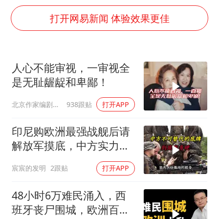
白海豚将正面袭击贯穿浙江
打开网易新闻 体验效果更佳
酒店回应车内过夜被收150元
杭州全市有序停课
商场现钱学森巨幅海报 负责人回应
人心不能审视，一审视全
36岁男演员成景区NPC后人气爆棚
是无耻龌龊和卑鄙！
“不怕六爷挂得多 就怕六爷挂一颗”
北京作家编剧肥猪满圈
938跟贴
打开APP
微信又有新功能，你可以“撤回”你的撤回了！
印尼购欧洲最强战舰后请
乐享全民健身 共筑健康中国
解放军摸底，中方实力几
何？
宸宸的发明
2跟贴
打开APP
48小时6万难民涌入，西
班牙丧尸围城，欧洲百年