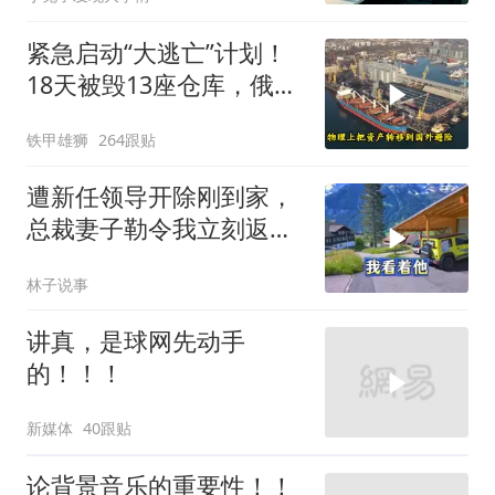
紧急启动“大逃亡”计划！
18天被毁13座仓库，俄电
商巨头被逼无奈，出此下
铁甲雄狮
264跟贴
策
遭新任领导开除刚到家，
总裁妻子勒令我立刻返
岗，我直言她无权命令我
林子说事
讲真，是球网先动手
的！！！
新媒体
40跟贴
论背景音乐的重要性！！