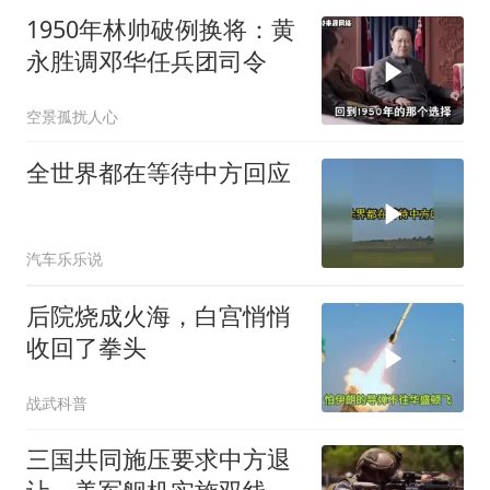
1950年林帅破例换将：黄
永胜调邓华任兵团司令
空景孤扰人心
全世界都在等待中方回应
汽车乐乐说
后院烧成火海，白宫悄悄
收回了拳头
战武科普
三国共同施压要求中方退