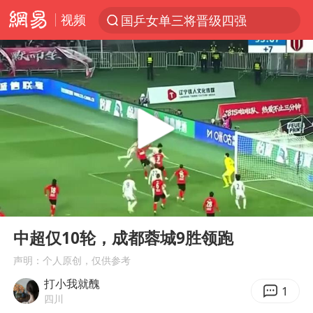
视频
国乒女单三将晋级四强
光影经济撬动暑期消费新蓝海
马克·艾伦退出斯诺克中国公开赛
新疆优化调整景区内自驾服务费
上四休三，但降薪1000元，你接受吗？
央视新主播李秋莹孙亚鹏亮相
情侣平潭拍日出坠崖1死1伤
00:00
00:22
老挝国会主席赛宋蓬逝世
Play
Ent
full
黄金牛市回来了吗
中超仅10轮，成都蓉城9胜领跑
《欢迎来龙餐馆》口碑
声明：个人原创，仅供参考
打小我就醜
茅台部分直营店飞天茅台提价
1
四川