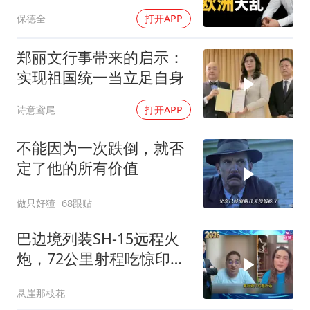
霸权终极反噬！
保德全
打开APP
郑丽文行事带来的启示：
实现祖国统一当立足自身
诗意鸢尾
打开APP
不能因为一次跌倒，就否
定了他的所有价值
做只好猹
68跟贴
巴边境列装SH-15远程火
炮，72公里射程吃惊印度
媒体
悬崖那枝花