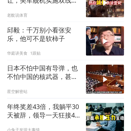
让，美军舰机实施双线抵
近，南海被划为禁区，
老酖说体育
轰-6K已挂弹
邱毅：千万别小看张安
乐，他可不是软柿子
华庭讲美食
1跟贴
日本不怕中国有导弹，也
不怕中国的核武器，甚至
不怕中国的稀土制裁
星空解密站
年终奖差43倍，我躺平30
天被辞，领导一天狂接47
个退单电话
小兔子发现大事情