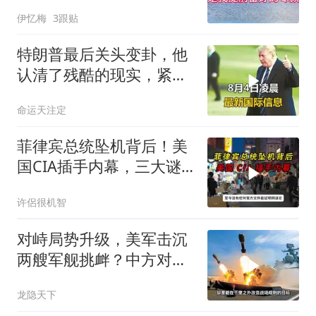
境，痛悔不已！
伊忆梅
3跟贴
特朗普最后关头变卦，他
认清了残酷的现实，紧急
下令美军停止行动
命运天注定
菲律宾总统坠机背后！美
国CIA插手内幕，三大谜
团至今未解？
许侶很机智
对峙局势升级，美军击沉
两艘军舰挑衅？中方对美
亮出“杀手锏”
龙隐天下