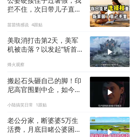
公婆硬接侄子过暑假，我
拦不住，次日带儿子直飞
普吉岛，婆婆傻眼
苗苗情感说
4跟贴
美取消打击第2天，美军
机被击落？以发起“斩首行
动”
烽火观察
搬起石头砸自己的脚！印
尼高官围剿中企，如今烂
摊子没人收
小陆搞笑日常
1跟贴
老公分家，断婆婆5万生
活费，月底目睹公婆困