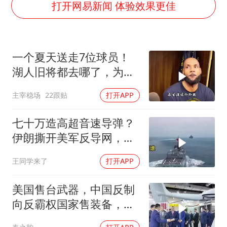
李亚鹏向地铁吐血女孩捐99999元
打开网易新闻 体验效果更佳
FIFA官方支持因凡蒂诺
41岁女子为鼓励女儿考上985研究生
一个夏天送走7位球员！
乘客脱鞋散发异味 司机提醒反被怼
湖人旧将都去哪了，为何
日本籍女网红在韩直播时自杀身亡
合同越签越小？
主宰稳场
22跟贴
打开APP
恩比德变瘦引热议
总书记关心百姓身边这些民生大事
七十万造高超音速导弹？
伊朗撕开美军反导网，炸
出中国工业底牌
王同学来了
打开APP
美国售台武器，中国反制
向反霸权国家售装备，实
力即公理