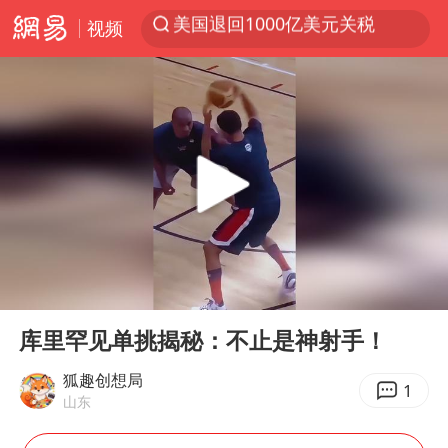
视频
探寻“技能+”促就业创业新路
顾客结账把钱扔地上 服务员霸气扔回
38岁山东财大教授刘海明逝世
被泰航拒载中国乘客：免费改签没兑现
陕西柞水遭遇暴雨五千余户群众转移
银行午休1.5小时 留个窗口行不行
台风白海豚或在华东沿海登陆
00:00
01:02
弹药库存告急 美军补货难
Play
Ent
full
库里罕见单挑揭秘：不止是神射手！
沙特否认与胡塞武装举行会谈
如何把百年大党建设得更加坚强有力
狐趣创想局
1
山东
香港殿堂级填词人黎彼得因病离世 终年76岁