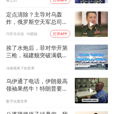
春之韵
打开APP
定点清除？主导对乌轰
炸，俄罗斯空天军总司令
疑在莫斯科最贵餐厅被炸
汽车乐乐说
16跟贴
打开APP
身亡！
挨了水炮后，菲对华开第
三枪，福建舰突破满载上
限，战略意义非凡
冷峻视角下的世界
乌伊通了电话，伊朗最高
领袖果然牛！特朗普要气
炸，中国松了口气
数字化看世界