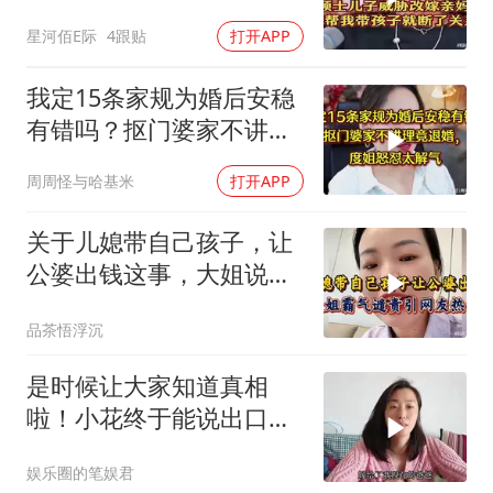
系！
星河佰E际
4跟贴
打开APP
我定15条家规为婚后安稳
有错吗？抠门婆家不讲理
竟退婚，度姐怒怼
周周怪与哈基米
打开APP
关于儿媳带自己孩子，让
公婆出钱这事，大姐说出
观点，引网友
品茶悟浮沉
是时候让大家知道真相
啦！小花终于能说出口
了。 (1)
娱乐圈的笔娱君