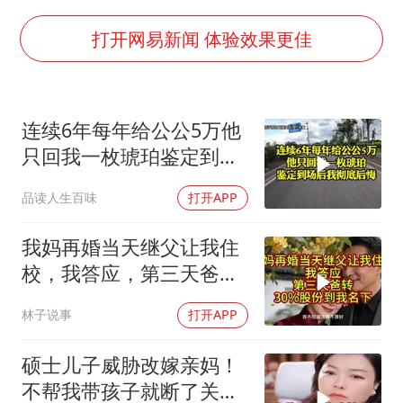
白海豚在海上打了个结
以军士兵把枪口对准中国记者
打开网易新闻 体验效果更佳
曝美下令调查弹药库存信息遭泄露事件
银河系根本不是扁平圆盘
连续6年每年给公公5万他
谢霆锋演唱会隔空祝王菲生日快乐
只回我一枚琥珀鉴定到场
构建更高水平的全民健身公共服务体系
后我彻底后悔
品读人生百味
打开APP
我妈再婚当天继父让我住
校，我答应，第三天爸转
30%股份到我名下
林子说事
打开APP
硕士儿子威胁改嫁亲妈！
不帮我带孩子就断了关