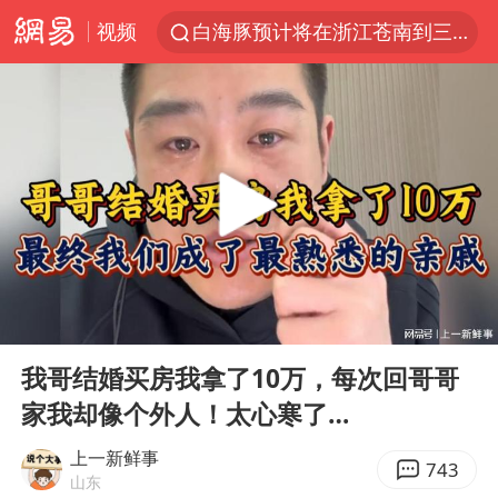
视频
白海豚预计将在浙江苍南到三门一带登陆
王艺迪2-4不敌张本美和止步4强
白海豚5次眼壁置换
王艺迪无缘横滨赛决赛
国足U17与阿森纳决赛取消 并列冠军
武契奇会见泽连斯基有何意图
上海大部迎大暴雨
00:00
04:19
“伊斯兰版北约”出现
Play
Ent
full
伯克希尔净买入约200亿美元股票
我哥结婚买房我拿了10万，每次回哥哥
家我却像个外人！太心寒了…
浙江海域将现5到8米巨浪到狂浪
上交绝杀清华 姚明笑出表情包
上一新鲜事
743
山东