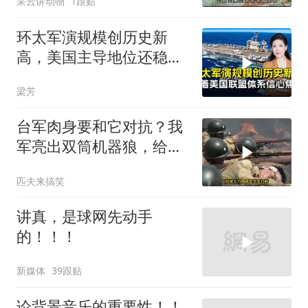
采云讲动物
1跟贴
环太军演规模创历史新
高，美国主导地位还稳得
住吗
梁芳
台军肉身要和它对抗？我
军亮出双筒机器狼，给登
陆步兵扫清通道
匹夫来搞笑
讲真，是球网先动手
的！！！
新媒体
39跟贴
论背景音乐的重要性！！