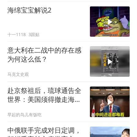
海绵宝宝解说2
十一1118
3跟贴
意大利在二战中的存在感
为何这么低？
马克文史观
赴京祭祖后，琉球通告全
世界：美国须得撤走海马
斯，日本陷入被动
早起的鸟儿有饭吃
中俄联手完成对日定调，