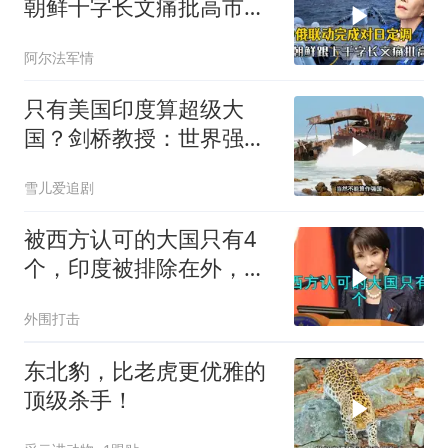
朝鲜千字长文痛批高市，
就差李在明没动静
阿尔法军情
只有美国印度算超级大
国？剑桥教授：世界强国
只有4个，没有印度
雪儿爱追剧
被西方认可的大国只有4
个，印度被排除在外，为
何只能算准大国？
外围打击
东北豹，比老虎更优雅的
顶级杀手！