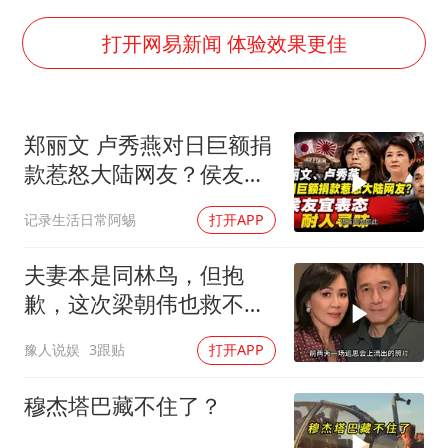
985博士后被曝在妻子孕期出轨后续
公司“上四休三”但要降薪1000元
打开网易新闻 体验效果更佳
OpenAI为免费用户升级GPT-5.6 Luna
47岁妈妈突然产女 26岁女儿：很震惊
郑丽文 卢秀燕对日巨额捐
97岁英国奶奶飞上天再破吉尼斯纪录
款惹怒大陆网友？侯友宜
“中国蔬菜之乡”最高温达41.8℃
表态耐人寻味
记录生活日常阿蜴
打开APP
如何把百年大党建设得更加坚强有力？
夫妻本是同林鸟，但抱
歉，这次梁朝伟也救不了
“不得体”的刘嘉玲
豫人说娱
3跟贴
打开APP
穆杰塔巴藏不住了？