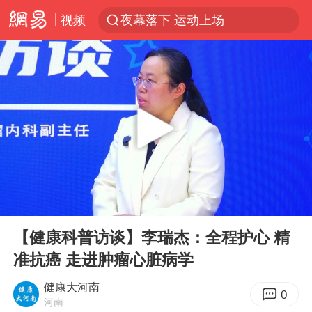
视频
夜幕落下 运动上场
泰交通部副部长回应中国人遭歧视手势
改名后的“青海拉面”店
段绚竞因公牺牲 年仅44岁
1岁宝宝碰坏纸巾盒 宝妈被索赔924元
女子开一天一夜空调后二氧化碳中毒
男子结婚8年3个女儿均非亲生
00:00
17:17
“空调24小时开着更省电”不实
Play
Ent
full
“不建议大家买深色蛋糕”
【健康科普访谈】李瑞杰：全程护心 精
准抗癌 走进肿瘤心脏病学
台风白海豚逼近 暴雨大暴雨来袭
男子杀人后逃进深山21年活得像野人
健康大河南
0
河南