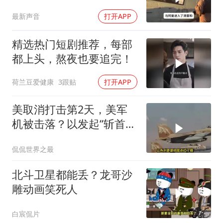
最新声音
打开APP
精选热门短剧推荐，每部
都上头，熬夜也要追完！
荷兰豆爱健康
3跟贴
打开APP
美取消打击第2天，美军
机被击落？以发起“斩首行
动”
侃侃世界之最
北斗卫星都能丢？龙哥沙
雕动画笑死人
白宸侃片