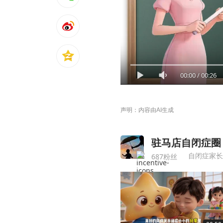
00:00
/
00:26
声明：内容由AI生成
驻马店自闭症圈
自闭症家长
687粉丝