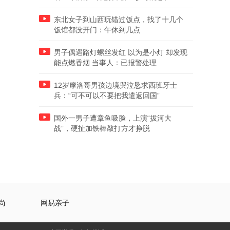
东北女子到山西玩错过饭点，找了十几个
饭馆都没开门：午休到几点
男子偶遇路灯螺丝发红 以为是小灯 却发现
能点燃香烟 当事人：已报警处理
12岁摩洛哥男孩边境哭泣恳求西班牙士
兵：“可不可以不要把我遣返回国”
国外一男子遭章鱼吸脸，上演“拔河大
战”，硬扯加铁棒敲打方才挣脱
尚
网易亲子