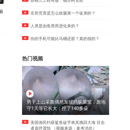
苏格兰工程奇迹：福尔柯克轮
1
00:46
00:29
偷
孤独症特教老师的工作，远不
孤独症特教老师的工作，远
玄奘究竟是怎么收服第一个徒弟的？
止“教说话”!（下）
止“教说话”! （上）
人类是由鱼类而进化来的？
你的手机可能比马桶还脏？真的假的？
热门视频
男子上山采菌偶然发现鸡枞菌窝，原地
守1天等它长大：挖了140多朵
美国渔民钓获鲨鱼徒手将其拽回大海 目击
者直呼震惊 （视频来源：参考消息）