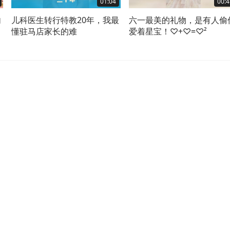
01:04
00:4
内
儿科医生转行特教20年，我最
六一最美的礼物，是有人偷
促
懂驻马店家长的难
爱着星宝！♡+♡=♡²