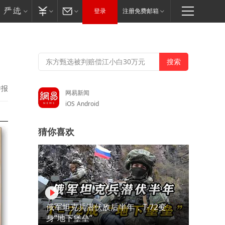
登录
注册免费邮箱
举报
网易新闻
iOS
Android
猜你喜欢
俄军坦克兵潜伏敌后半年，T-72变
身“地下堡垒”