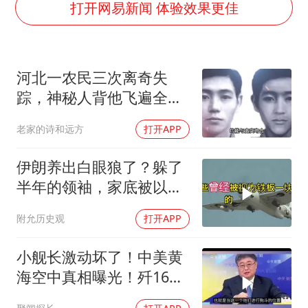
台风白海豚最新路径研判来了
打开网易新闻 体验效果更佳
OpenAI为免费用户升级GPT-5.6 Luna
我国编制完成新版全月地质图
河北一农民三次离奇失
现代版摸金校尉落网查获400多枚古币
踪，神秘人背他飞遍全中
毛宁转发梯田音乐会视频海外网友赞叹
国，幕后真相是什么
老家的诗和远方
打开APP
男子结婚8年发现3个女儿均非亲生
深圳地面沉降致车辆损坏系谣言
伊朗养出白眼狼了？躲了
奋进开新局 实干挑大梁
半年的领袖，家底被以色
列摸得一干二净
附允历史观
打开APP
小舰长激动坏了！中美黄
海空中真相曝光！歼16狗
美军F16！解放军南海绝