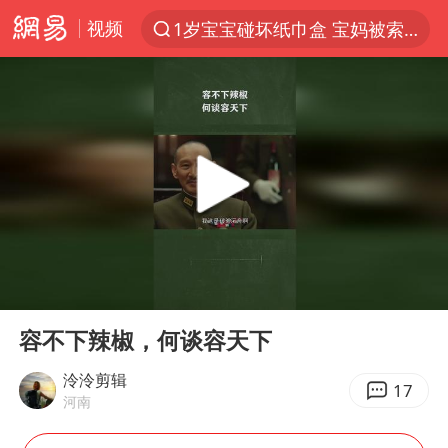
视频
1岁宝宝碰坏纸巾盒 宝妈被索赔924元
以“新”破局 首发经济点亮城市消费活力
Meta被判支付5.67亿美元
U17国足三战全胜
47岁妈妈突然产女 26岁女儿：很震惊
台风白海豚逼近 暴雨大暴雨来袭
阿根廷足协发文力挺因凡蒂诺
00:00
01:35
21楼高空抛物嫌疑人被拘留
Play
Ent
full
A股开盘：民爆、CPO等概念走强
容不下辣椒，何谈容天下
日本广岛民众举行游行反对政府行径
泠泠剪辑
17
河南
日韩股市高开跳水 SK海力士下挫转跌