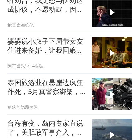
特朗普：我更想与伊朗达
成协议，不愿动武，因为
那会有人丧生
把喜欢都给他
婆婆说小叔子下周带女友
住进来备婚，让我回娘家
住2个月，我点头
阿芒娱乐说
4跟贴
泰国旅游业在悬崖边疯狂
作死，5月真警察绑架，7
月假警察杀人
角落的隐藏美景
台海有变，岛内专家直说
了，美胆敢军事介入，战