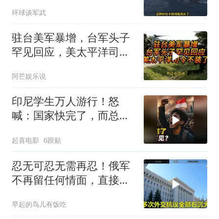
场将推到美家门口
环球谈军武
驻台美军暴增，台军头子
罕见回应，美太平洋司令
不装了！
阿芒娱乐说
印尼学生万人游行！怒
喊：国家快完了，而总统
却装看不见？
起喜电影
6跟贴
忍无可忍无需再忍！俄军
不再留任何情面，直接炸
平基辅美国军工厂
早起的鸟儿有饭吃