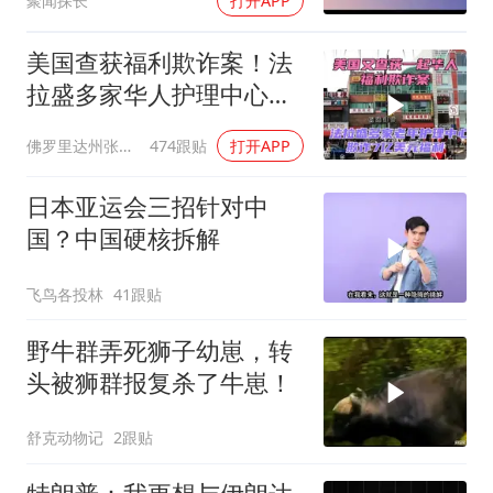
聚闻探长
打开APP
对武力！
美国查获福利欺诈案！法
拉盛多家华人护理中心欺
诈7亿美元福利！
佛罗里达州张司令
474跟贴
打开APP
日本亚运会三招针对中
国？中国硬核拆解
飞鸟各投林
41跟贴
野牛群弄死狮子幼崽，转
头被狮群报复杀了牛崽！
舒克动物记
2跟贴