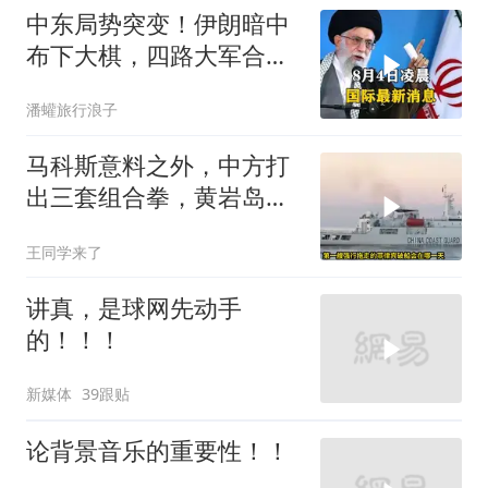
中东局势突变！伊朗暗中
布下大棋，四路大军合
围，特朗普面临死局
潘蠸旅行浪子
马科斯意料之外，中方打
出三套组合拳，黄岩岛将
迎来剧终时刻
王同学来了
讲真，是球网先动手
的！！！
新媒体
39跟贴
论背景音乐的重要性！！