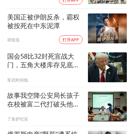
打开APP
美国正被伊朗反杀，霸权
被按死在中东泥潭
胡侃侃
打开APP
国会58比32封死宣战大
门，五角大楼库存见底，
特朗普叫停打伊朗那晚发
军武时间线
生了什么
故事我空降公安局长孩子
在校被富二代打破头他爹
叫嚣开个价
了鱼驴纪实