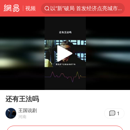
视频
以“新”破局 首发经济点亮城市消费活力
台风白海豚影响中国已成定局
昆明石林火把节
胡塞武装袭扰红海航运行动升级
我国编制完成新版全月地质图
台风白海豚即将进入48小时警戒线
官方回应献血屋不让市民入内躲雨
00:00
00:33
郑国霖回应去景区上班被保安拦下
Play
Ent
full
80后女柜员逆袭成4200亿银行副行长
还有王法吗
感觉全东北都在等7号
王国说剧
1
河南
扎哈罗娃批广岛市长不提美国原子弹