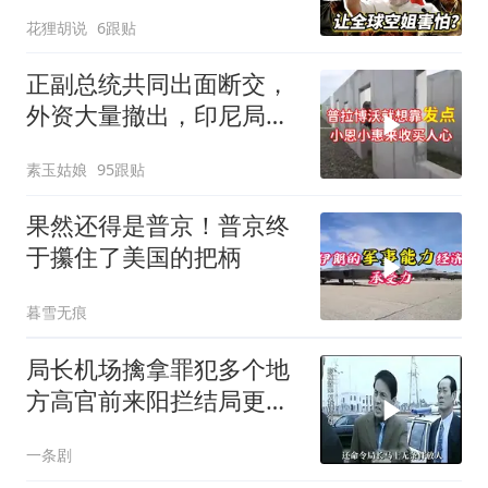
翻车史！
花狸胡说
6跟贴
正副总统共同出面断交，
外资大量撤出，印尼局势
失控
素玉姑娘
95跟贴
果然还得是普京！普京终
于攥住了美国的把柄
暮雪无痕
局长机场擒拿罪犯多个地
方高官前来阳拦结局更引
出惊天警匪大战
一条剧