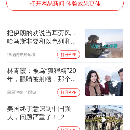
女子利用漏洞0元薅走3000多件家电
打开网易新闻 体验效果更佳
关之琳否认与27岁模特的恋情
多地要求领导干部带头休假
把伊朗的劝说当耳旁风，
中央气象台发布台风黄色预警
哈马斯非要和以色列和
对话重庆地铁吐血女孩
解，德黑兰损失重大
神秘的未知领域
打开APP
中方回应日本广岛核爆81周年
奋进开新局 实干挑大梁
林青霞：被骂“狐狸精”20
年，眼睛被射瞎，那个男
人只问了一句“谁来出机票
周周说娱
1跟贴
打开APP
钱？”
美国终于意识到中国强
大，问题严重了！_2