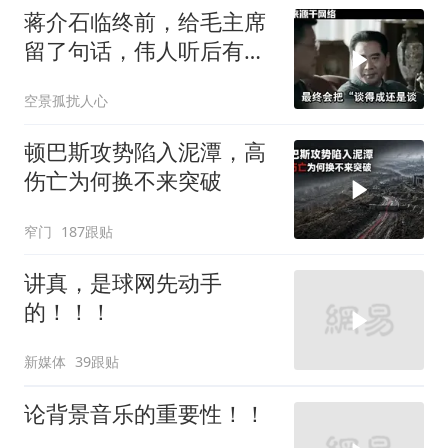
蒋介石临终前，给毛主席
留了句话，伟人听后有什
么样的反应？
空景孤扰人心
顿巴斯攻势陷入泥潭，高
伤亡为何换不来突破
窄门
187跟贴
讲真，是球网先动手
的！！！
新媒体
39跟贴
论背景音乐的重要性！！