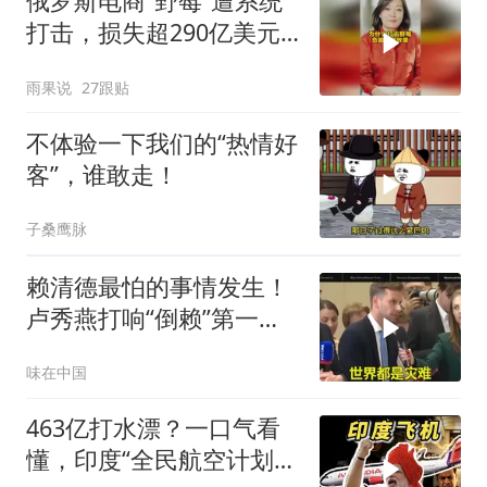
俄罗斯电商“野莓”遭系统
打击，损失超290亿美元#
野莓＃殃及池鱼
雨果说
27跟贴
不体验一下我们的“热情好
客”，谁敢走！
子桑鹰脉
赖清德最怕的事情发生！
卢秀燕打响“倒赖”第一
枪，美国趁火打劫
味在中国
463亿打水漂？一口气看
懂，印度“全民航空计划”