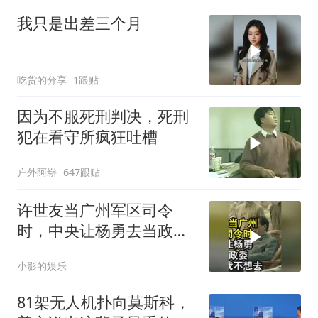
我只是出差三个月
吃货的分享
1跟贴
因为不服死刑判决，死刑
犯在看守所疯狂吐槽
户外阿崭
647跟贴
许世友当广州军区司令
时，中央让杨勇去当政
委，杨勇说：我不想去
小影的娱乐
81架无人机扑向莫斯科，