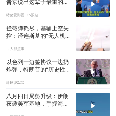
普京说出这辈子最重的一
句话
猪猪爱影视
15跟贴
拦截弹耗尽，基辅上空失
控：泽连斯基的“无人机神
话”为何突然没人提了
古人那点事
以色列一边签协议一边扔
炸弹，特朗普的“历史性协
议”到底算不算数
环球谈军武
八月四日局势升级：伊朗
夜袭美军基地，手握海峡
筹码提出3000亿诉求