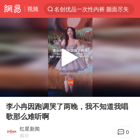
视频
名创优品一次性内裤 颜面尽失
解锁各地夏日限定体验
视频丨中国东方电气集团原党组副书记、董事宋致远被查
四川宜宾市珙县发生3.4级地震
台风白海豚闭眼浙江上海处于危险半圆
白海豚将正面袭击贯穿浙江
香港宏福苑火灾或由烟头引起
00:00
00:33
中国父女泰国骑摩托车坠崖1死1伤
Play
Ent
full
浙江台州《告全体市民书》
李小冉因跑调哭了两晚，我不知道我唱
歌那么难听啊
网约车司机充电时猝死保险拒赔
周末打虎 宋致远被查
红星新闻
0
四川