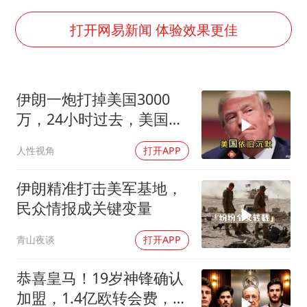
郑丽文：台湾从来没有“独立”过
刘浩存百花奖开幕式红裙起舞
打开网易新闻 体验效果更佳
女子网购名牌包发现是自己丢的那只
女儿为争财产堵门阻挠父亲出殡
伊朗一炮打掉美国3000
万岁山接盘烂尾恒大文旅城
万，24小时过去，美国依
戚薇谈把脸交给AI
旧沉默
人性视角
打开APP
多个明星演唱会取消
习近平心系体育强国建设
伊朗精准打击美军基地，
民众情报成关键变量
青山夜谈
打开APP
恭喜皇马！19岁神锋确认
加盟，1.4亿欧转会费，维