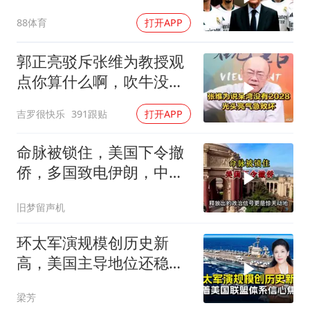
尼修斯留队
88体育
打开APP
郭正亮驳斥张维为教授观
点你算什么啊，吹牛没
用！
吉罗很快乐
391跟贴
打开APP
命脉被锁住，美国下令撤
侨，多国致电伊朗，中国
两大判断全部成真
旧梦留声机
环太军演规模创历史新
高，美国主导地位还稳得
住吗
梁芳