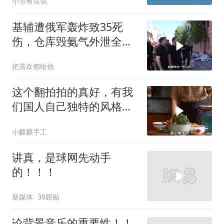
小雪有话说
基辅遭俄军轰炸致35死
伤，仓库毁氨气外泄全城
警报
把喜欢都给他
这个翻拍拍的真好，有我
们国人自己独特的风格魅
力
小麒麒手工
讲真，是球网先动手
的！！！
新媒体
39跟贴
论背景音乐的重要性！！