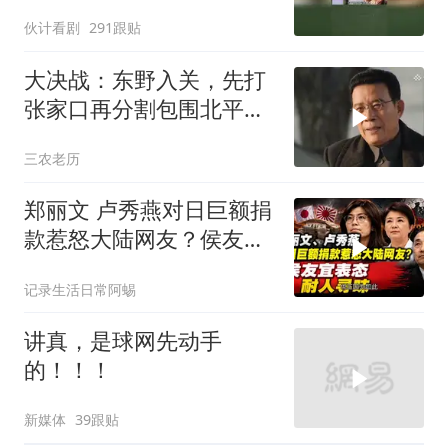
伙计看剧
291跟贴
大决战：东野入关，先打
张家口再分割包围北平，
让傅作义投诚，，
三农老历
郑丽文 卢秀燕对日巨额捐
款惹怒大陆网友？侯友宜
表态耐人寻味
记录生活日常阿蜴
讲真，是球网先动手
的！！！
新媒体
39跟贴