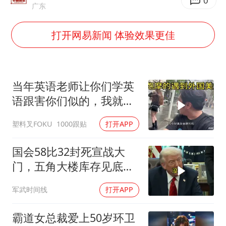
村民谈“梅姨”：叫的其实是“媒姨”
0
广东
郑国霖回应去景区上班被保安拦下
打开网易新闻 体验效果更佳
我国编制完成新版全月地质图
感觉全东北都在等7号
奋进开新局 实干挑大梁
当年英语老师让你们学英
语跟害你们似的，我就是
吃了没有文化的亏
塑料叉FOKU
1000跟贴
打开APP
国会58比32封死宣战大
门，五角大楼库存见底，
特朗普叫停打伊朗那晚发
军武时间线
打开APP
生了什么
霸道女总裁爱上50岁环卫