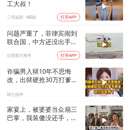
工大叔！
二毛追剧
4跟贴
打开APP
问题严重了，菲律宾闹到
联合国，中方还没出手，
东盟两国先出手了
记得那片海辛
打开APP
诈骗男入狱10年不思悔
改，出狱硬抢30万打爹不
养老，这儿子白养了
阿兰回声
家宴上，被婆婆当众扇三
巴掌，我装傻没还手，悄
悄卖别墅搬家，8天后丈