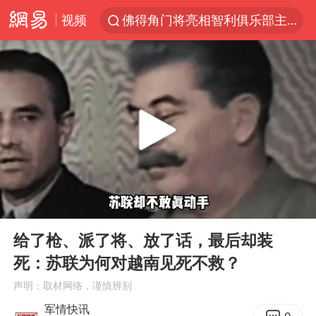
视频
佛得角门将亮相智利俱乐部主场
宇树科技发行价格150.80元/股
中方回应是否在太平洋海底开采稀土
CIA被曝已秘密设立古巴工作组
泰国一女公务员妆容引争议 本人回应
U17国足1分钟轰2球
宇树科技王兴兴身家有望超200亿元
00:00
01:38
外交部发言人就广岛核爆81周年等答记者问
Play
Ent
full
贵州轮胎子公司获美国退税8136万
给了枪、派了将、放了话，最后却装
死：苏联为何对越南见死不救？
吉林一“温度计大楼”读数爆表
声明：取材网络，谨慎辨别
法国将禁止“未经同意的电话营销”
军情快讯