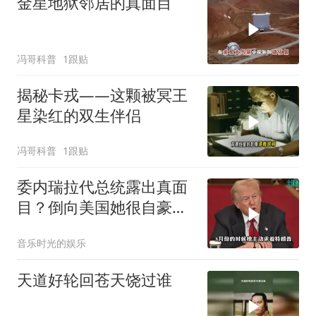
金星地狱邻居的真面目
冯哥科普
1跟贴
揭秘卡戎——这颗被冥王
星染红的双生伴侣
冯哥科普
1跟贴
委内瑞拉代总统露出真面
目？倒向美国她很自豪
【独家】7月30号，委代
音乐时光的娱乐
总统罗德里格斯竟突然开
炮怒点马杜罗，扬言马杜
天道好轮回苍天饶过谁
罗的外交政策简直