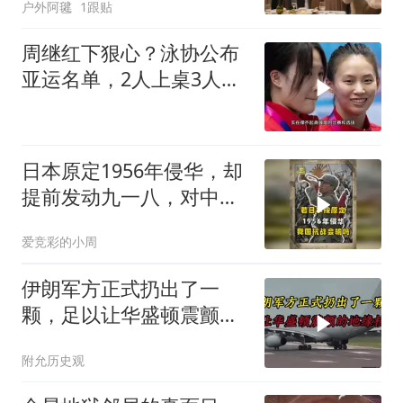
户外阿毽
1跟贴
夫全家10人被新户主请出
家门
周继红下狠心？泳协公布
亚运名单，2人上桌3人下
桌，全红婵
日本原定1956年侵华，却
提前发动九一八，对中国
是福是祸？
爱竞彩的小周
伊朗军方正式扔出了一
颗，足以让华盛顿震颤的
地缘核弹
附允历史观