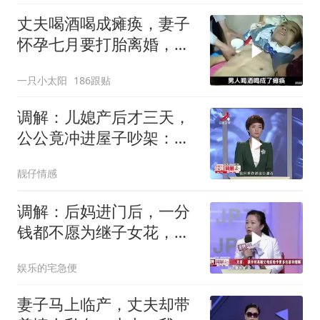
丈夫喝酒喝成瘫痪，妻子
怀孕七月要打胎离婚，婆
婆医院当众下跪
一只小太阳
186跟贴
调解：儿媳产后才三天，
公公竟冲进屋子吵架：你
为什么生女儿
靓仔情感
调解：后妈进门后，一分
钱都不愿为继子女花，一
条短信太伤人
娱乐的宅急便
妻子马上临产，丈夫却带