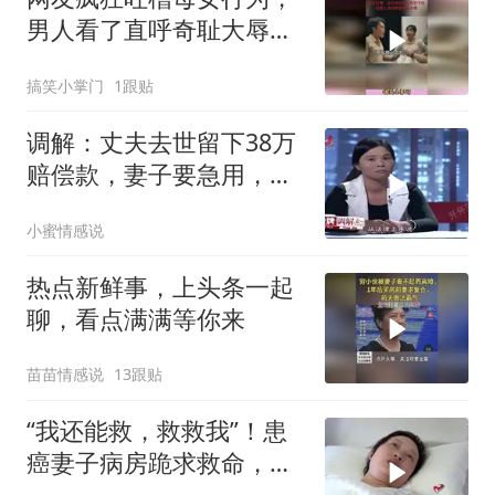
男人看了直呼奇耻大辱，
究竟咋回事
搞笑小掌门
1跟贴
调解：丈夫去世留下38万
赔偿款，妻子要急用，钱
却被婆家人冻结
小蜜情感说
热点新鲜事，上头条一起
聊，看点满满等你来
苗苗情感说
13跟贴
“我还能救，救救我”！患
癌妻子病房跪求救命，丈
夫直接放弃治疗