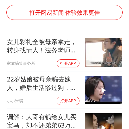
公司“上四休三”但要降薪1000元
OpenAI为免费用户升级GPT-5.6 Luna
打开网易新闻 体验效果更佳
47岁妈妈突然产女 26岁女儿：很震惊
97岁英国奶奶飞上天再破吉尼斯纪录
女儿彩礼全被母亲拿走，
“中国蔬菜之乡”最高温达41.8℃
转身找情人！法务老师硬
如何把百年大党建设得更加坚强有力？
核介入讨回公道！
家禽搞笑事务所
打开APP
22岁姑娘被母亲骗去嫁
人，婚后生活惨过狗，想
要离婚却遭母亲
小小米琪
打开APP
调解：大哥有钱给女儿买
宝马，却不还弟弟63万，