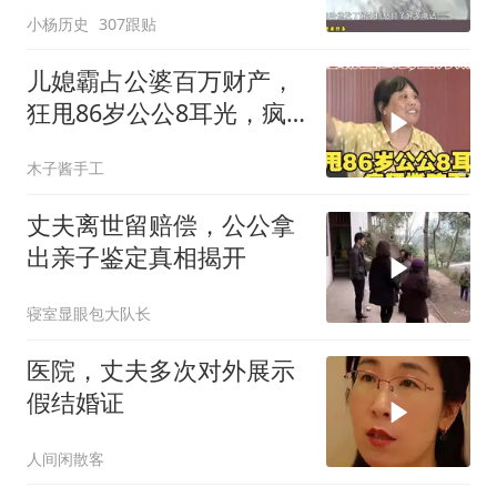
小杨历史
307跟贴
儿媳霸占公婆百万财产，
狂甩86岁公公8耳光，疯
狂撕咬干警
木子酱手工
丈夫离世留赔偿，公公拿
出亲子鉴定真相揭开
寝室显眼包大队长
医院，丈夫多次对外展示
假结婚证
人间闲散客