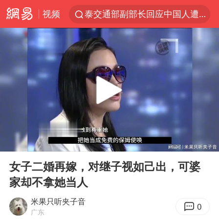
视频
泰交通部副部长回应中国人遭歧视手势
改名后的“青海拉面”店
段绚竞因公牺牲 年仅44岁
1岁宝宝碰坏纸巾盒 宝妈被索赔924元
女子开一天一夜空调后二氧化碳中毒
男子结婚8年3个女儿均非亲生
“空调24小时开着更省电”不实
00:00
06:18
“不建议大家买深色蛋糕”
Play
Ent
full
台风白海豚逼近 暴雨大暴雨来袭
女子二婚再嫁，对继子视如己出，可婆
家却不拿她当人
男子杀人后逃进深山21年活得像野人
985博士后被曝在妻子孕期出轨后续
米果只听夹子音
0
广东