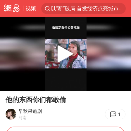
以“新”破局 首发经济点亮城市消费活力
视频
Meta被判支付5.67亿美元
47岁妈妈突然产女 26岁女儿：很震惊
阿根廷足协发文力挺因凡蒂诺
中国稀土盘中涨停
A股开盘：民爆、CPO等概念走强
日本广岛民众举行游行反对政府行径
21楼高空抛物嫌疑人被拘留
00:00
01:02
Play
Ent
日韩股市高开跳水 SK海力士下挫转跌
full
他的东西你们都敢偷
台风白海豚最新路径研判来了
早秋果追剧
1
OpenAI为免费用户升级GPT-5.6 Luna
河南
粉笔发布“自曝式”公开信