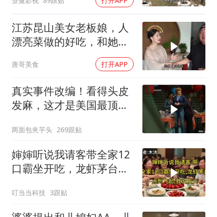
业健影视
89跟贴
打开APP
江苏昆山美女老板娘，人
漂亮菜做的好吃，和她小
喝点
唐哥美食
打开APP
真实事件改编！看得头皮
发麻，这才是美国最顶级
刑侦片，全程高能
两面包夹芋头
269跟贴
婶婶听说我请客带全家12
口霸坐开吃，龙虾茅台点
到飞起，我没发
叮当当科技
3跟贴