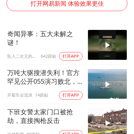
打开网易新闻 体验效果更佳
女子利用漏洞0元薅走3000多件家电
深圳地面沉降致车辆损坏系谣言
我国编制完成新版全月地质图
奇闻异事：五大未解之
现代版摸金校尉落网查获400多枚古币
谜！
毛宁转发梯田音乐会视频海外网友赞叹
坠入二次元的海洋
642跟贴
打开APP
奋进开新局 实干挑大梁
万吨大驱搜潜失利！官方
罕见公开055演习败北，
水下破局不容易
开着车去流浪
14跟贴
打开APP
下班女警太家门口被抢
劫，直接掏枪反击