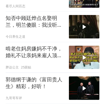
两大判断全部成真
看尽人间百态
知否中顾廷烨点名娶明
兰，明兰傻眼：我没听错
吧？
今日养生之道
啃老住妈房嫌妈不干净，
婚礼不让亲妈来雇人顶
包，超哥怒骂
胖达公主
25跟贴
郭德纲于谦的《富田贵人
生》精彩，好听！
九哥哥车评