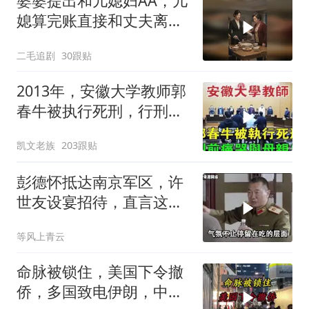
婆婆提出和儿媳妇AA，儿
媳算完账直接和丈夫离
婚！
二毛追剧
30跟贴
2013年，安徽大学教师郭
春牛被执行死刑，行刑前
痛哭与母亲告
凯文老族
203跟贴
彭德怀抵达南京军区，许
世友设宴招待，直言这是
最高的标准
等风上青云
命脉被锁住，美国下令撤
侨，多国致电伊朗，中国