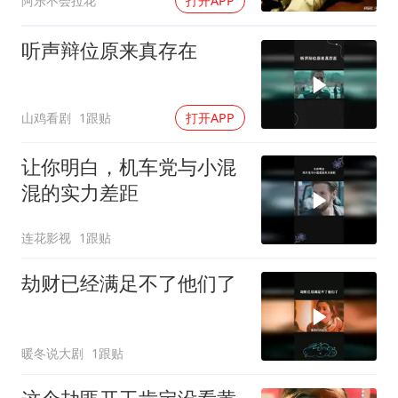
阿乐不会拉花
打开APP
听声辩位原来真存在
山鸡看剧
1跟贴
打开APP
让你明白，机车党与小混
混的实力差距
连花影视
1跟贴
劫财已经满足不了他们了
暖冬说大剧
1跟贴