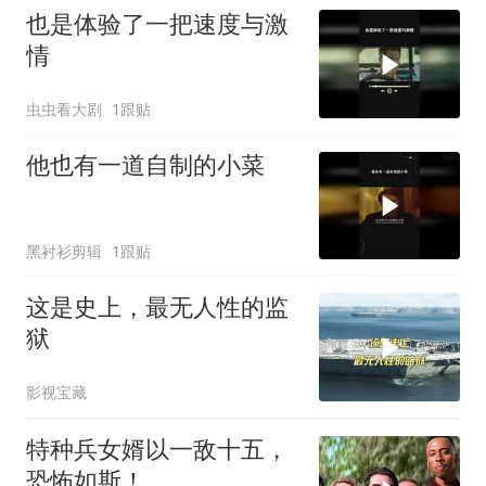
也是体验了一把速度与激
情
虫虫看大剧
1跟贴
他也有一道自制的小菜
黑衬衫剪辑
1跟贴
这是史上，最无人性的监
狱
影视宝藏
特种兵女婿以一敌十五，
恐怖如斯！