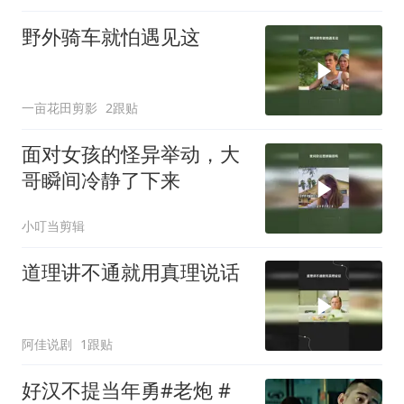
野外骑车就怕遇见这
一亩花田剪影
2跟贴
面对女孩的怪异举动，大
哥瞬间冷静了下来
小叮当剪辑
道理讲不通就用真理说话
阿佳说剧
1跟贴
好汉不提当年勇#老炮 #