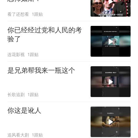
看了还想看
1跟贴
你已经经过党和人民的考
验了
连花影视
1跟贴
是兄弟帮我来一瓶这个
长歌追剧
1跟贴
你这是讹人
追风看大剧
1跟贴