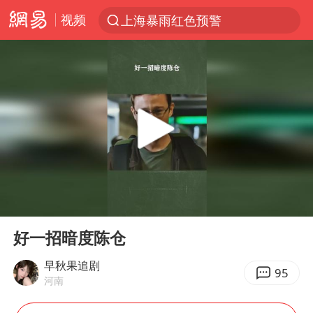
视频
上海暴雨红色预警
跨界融合拉长夏日经济消费链条
白海豚逼近浙闽沿海
四川宜宾5.5级地震后余震为何不断
白海豚5次眼壁置换
上海轨交全网络地面高架区段限速运行
王艺迪无缘横滨赛决赛
00:00
00:58
奇飞云任内蒙古兴安盟盟委书记
Play
Ent
full
浙江海域将现5到8米巨浪到狂浪
好一招暗度陈仓
武契奇会见泽连斯基有何意图
早秋果追剧
95
河南
台铃电动车仅骑一年就断电趴窝