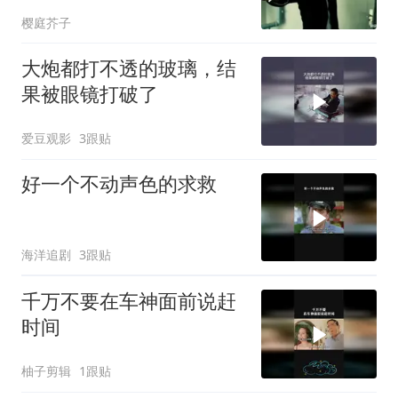
樱庭芥子
大炮都打不透的玻璃，结
果被眼镜打破了
爱豆观影
3跟贴
好一个不动声色的求救
海洋追剧
3跟贴
千万不要在车神面前说赶
时间
柚子剪辑
1跟贴