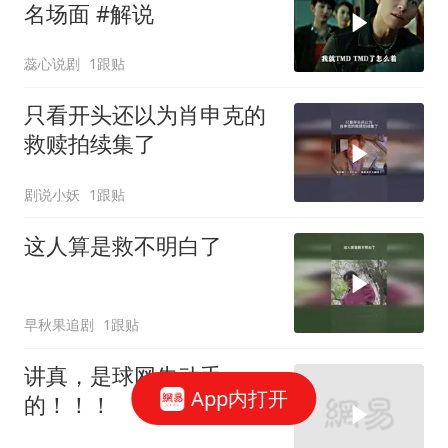
名场面 #解说
蕊心说剧
1跟贴
只看开头还以为肖申克的
救赎拍续集了
剧说小妖
1跟贴
这人算是救不明白了
早秋果追剧
1跟贴
讲真，是球网先动手
App内打开
的！！！