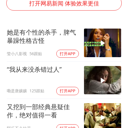
上海大部迎大暴雨
打开网易新闻 体验效果更佳
方桃子代言广告视频已下架
“伊斯兰版北约”出现
她是有个性的杀手，脾气
伯克希尔净买入约200亿美元股票
暴躁性格古怪
上交绝杀清华 姚明笑出表情包
莹小八影视
56跟贴
打开APP
曝美下令调查弹药库存信息遭泄露事件
白海豚在海上打了个结
“我从来没杀错过人”
构建更高水平的全民健身公共服务体系
嘞是唐孃孃
125跟贴
打开APP
又挖到一部经典悬疑佳
作，绝对值得一看