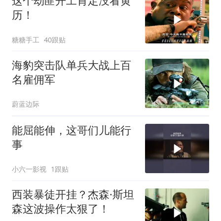
这个劫匪开工肯定没看黄
历！
糖糖手工
40跟贴
海豹突击队单兵大战上百
名雇佣军
蔚蓝边际
能屈能伸，这哥们儿能行
事
小六一影视
1跟贴
西装暴徒开挂？杰森·斯坦
森这波操作太狠了！