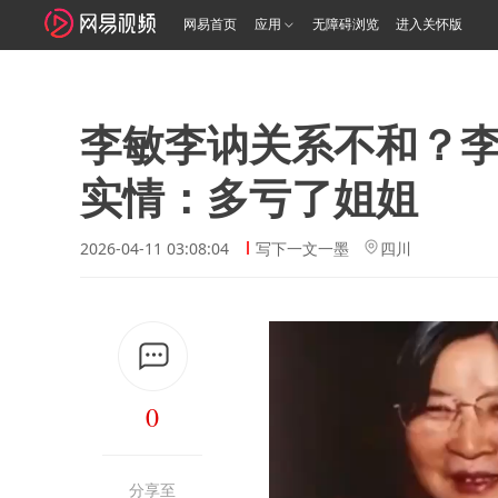
网易首页
应用
无障碍浏览
进入关怀版
李敏李讷关系不和？
实情：多亏了姐姐
2026-04-11 03:08:04
写下一文一墨
四川
0
分享至