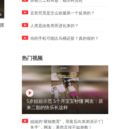
苏格兰工程奇迹：福尔柯克轮
玄奘究竟是怎么收服第一个徒弟的？
6
02:50
02:44
主席
61年前，戴高乐抛来橄榄枝，
72年田中角荣三个字惹怒周
人类是由鱼类而进化来的？
毛主席为何拒绝？反而提了两
理，毛主席一句玩笑扭转乾
个条件
你的手机可能比马桶还脏？真的假的？
热门视频
5岁姐姐示范 5个月宝宝秒懂 网友：原
来二胎的快乐长这样
姐姐的“硬核教育”，用黄瓜向弟弟演示“门
夹手”，网友：果然言传不如身教！