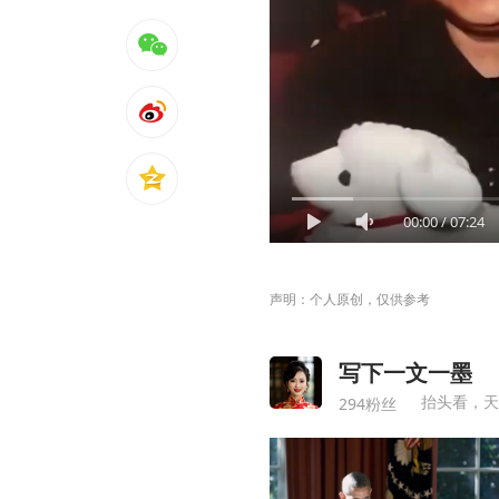
00:00
/
07:24
声明：个人原创，仅供参考
写下一文一墨
抬头看，天
294粉丝