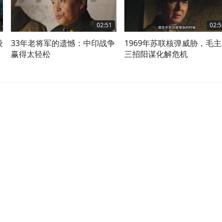
02:51
02:5
设
33年老将军的遗憾：中印战争
1969年苏联核弹威胁，毛
赢得太轻松
三招阳谋化解危机