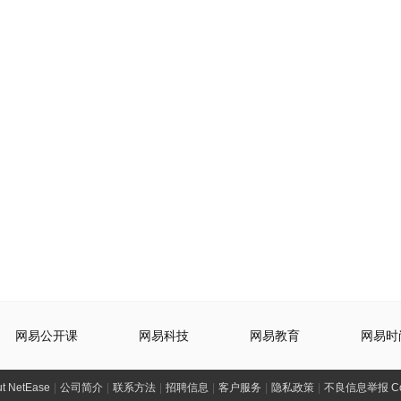
网易公开课
网易科技
网易教育
网易时
t NetEase
|
公司简介
|
联系方法
|
招聘信息
|
客户服务
|
隐私政策
|
不良信息举报 Comp