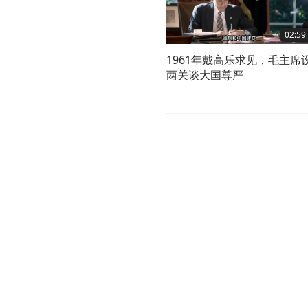
02:59
1961年戴高乐求见，毛主席
两关谈大国尊严