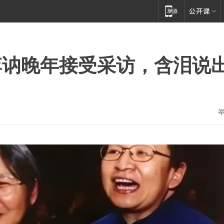
李讷晚年接受采访，含泪说