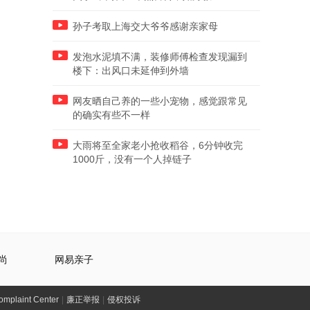
孙子考取上海交大爷爷感谢亲家母
发泡水泥填不满，装修师傅检查发现漏到
楼下：出风口未延伸到外墙
网友晒自己养的一些小宠物，感觉跟常见
的确实有些不一样
大雨将至全家老小抢收稻谷，6分钟收完
1000斤，没有一个人掉链子
尚
网易亲子
laint Center
|
廉正举报
|
侵权投诉