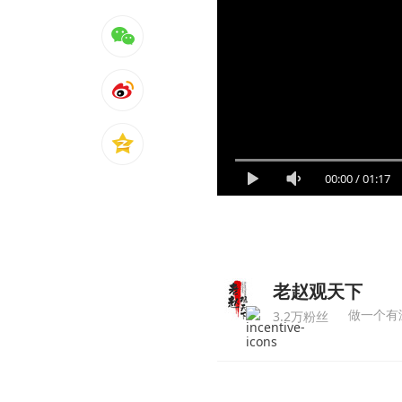
00:00
/
01:17
老赵观天下
做一个有
3.2万粉丝