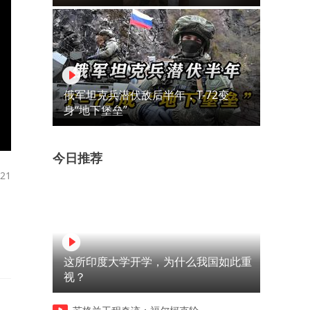
俄军坦克兵潜伏敌后半年，T-72变
身“地下堡垒”
今日推荐
21
这所印度大学开学，为什么我国如此重
视？