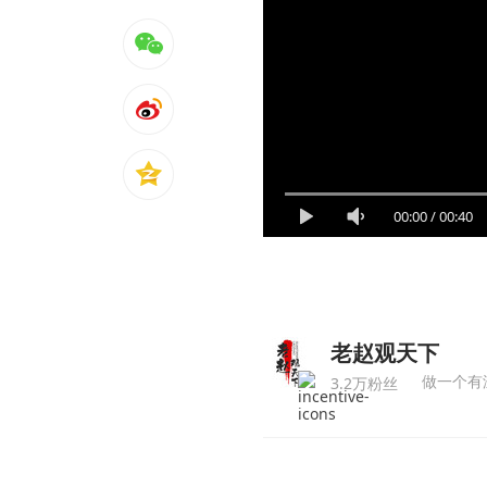
00:00
/
00:40
老赵观天下
做一个有
3.2万粉丝