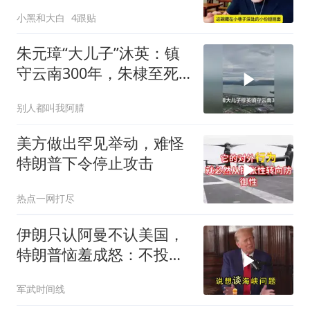
说不出话语
小黑和大白
4跟贴
朱元璋“大儿子”沐英：镇
守云南300年，朱棣至死
都想斩草除根
别人都叫我阿腈
美方做出罕见举动，难怪
特朗普下令停止攻击
热点一网打尽
伊朗只认阿曼不认美国，
特朗普恼羞成怒：不投降
就永不解除封锁
军武时间线