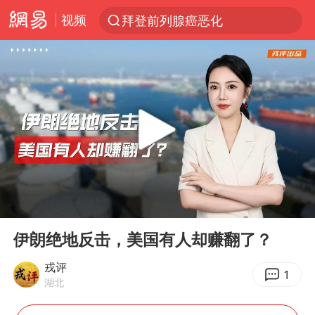
视频
拜登前列腺癌恶化
跨界融合拉长夏日经济消费链条
白海豚预计将在浙江苍南到三门一带登陆
四川宜宾5.5级地震后余震为何不断
2026年7月份居民消费价格同比上涨0.5%
伯克希尔净买入约200亿美元股票
“伊斯兰版北约”出现
00:00
07:42
武契奇会见泽连斯基有何意图
Play
Ent
full
上海中心城区暴雨预警由橙变红
伊朗绝地反击，美国有人却赚翻了？
台铃电动车仅骑一年就断电趴窝
戎评
1
湖北
白海豚5次眼壁置换