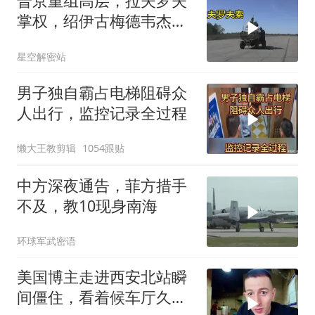
普京重组高层，拉夫罗夫
掌权，绍伊古梅德韦杰夫
去向成谜
星空解密站
男子独自霸占电梯阻碍众
人出行，监控记录全过程
懒大王教剪辑
1054跟贴
中方深夜通告，菲方措手
不及，教10现身南海
环球军武密语
美国博主走进西安北站瞬
间僵住，看着候车厅久久