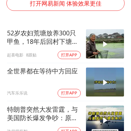
浙江海域将现5到8米巨浪到狂浪
打开网易新闻 体验效果更佳
曝美下令调查弹药库存信息遭泄露事件
上海大部迎大暴雨
52岁农妇荒塘放养300只
日本连续发生两次地震
甲鱼，18年后回村下塘瞬
以军士兵把枪口对准中国记者
间傻眼
起喜电影
8跟贴
打开APP
方桃子代言广告视频已下架
白海豚在海上打了个结
全世界都在等待中方回应
构建更高水平的全民健身公共服务体系
汽车乐乐说
打开APP
特朗普突然大发雷霆，与
美国防长爆发争吵：原来
你们都在骗我