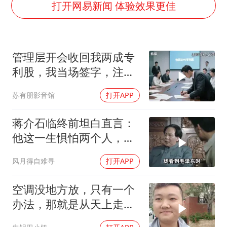
日韩股市高开跳水 SK海力士下挫转跌
打开网易新闻 体验效果更佳
台风白海豚最新路径研判来了
OpenAI为免费用户升级GPT-5.6 Luna
管理层开会收回我两成专
船舶避风项目停工 多地全力防台风
利股，我当场签字，注销
我国编制完成新版全月地质图
核心技术授权，全员慌了
苏有朋影音馆
打开APP
“深圳地面沉降致车辆损坏”不实
男子结婚8年发现3个女儿均非亲生
蒋介石临终前坦白直言：
奋进开新局 实干挑大梁
他这一生惧怕两个人，却
只敬佩一个人！
风月得自难寻
打开APP
空调没地方放，只有一个
办法，那就是从天上走，
老师傅一招拿下