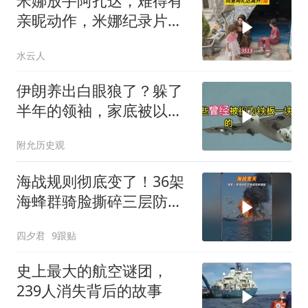
米娜放手阿扎达，难得有
亲昵动作，米娜纪录片
3513
水云人
伊朗养出白眼狼了？躲了
半年的领袖，家底被以色
列摸得一干二净
附允历史观
海战规则彻底变了！36架
海蜂群骑脸撕碎三层防空
体系
四夕君
9跟贴
史上最大的航空谜团，
239人消失背后的故事