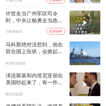
牛锅巴小钒
打开APP
许世友当广州军区司令
时，中央让杨勇去当政
委，杨勇说：我不想去
小影的娱乐
打开APP
马科斯绝对没想到，他在
联合国上告状，会掀起中
方的4重反制
环球军武密语
泽连斯基和内塔尼亚胡在
美国吵起来了，有一件事
让他俩都很愤怒
附允历史观