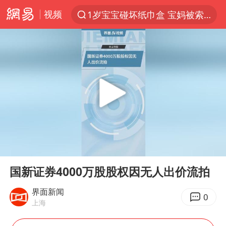
视频
1岁宝宝碰坏纸巾盒 宝妈被索赔924元
以“新”破局 首发经济点亮城市消费活力
Meta被判支付5.67亿美元
台风白海豚逼近 暴雨大暴雨来袭
47岁妈妈突然产女 26岁女儿：很震惊
阿根廷足协发文力挺因凡蒂诺
中国稀土盘中涨停
00:00
00:23
A股开盘：民爆、CPO等概念走强
Play
Ent
full
日本广岛民众举行游行反对政府行径
国新证券4000万股股权因无人出价流拍
21楼高空抛物嫌疑人被拘留
界面新闻
0
上海
男子杀人后逃进深山21年活得像野人