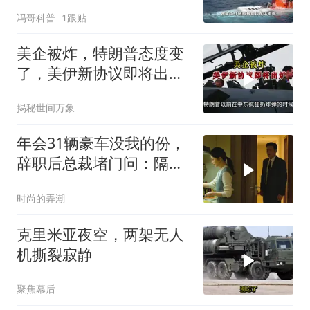
冯哥科普
1跟贴
美企被炸，特朗普态度变
了，美伊新协议即将出
炉？又被中方说中了
揭秘世间万象
年会31辆豪车没我的份，
辞职后总裁堵门问：隔壁
楼你买的？
时尚的弄潮
克里米亚夜空，两架无人
机撕裂寂静
聚焦幕后