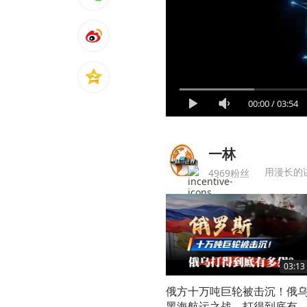
00:00
/
03:54
一林
用漫长的
4969粉丝
03:13
俄方十万吨巨轮被击沉！俄
黑海航运之战，打得到底有