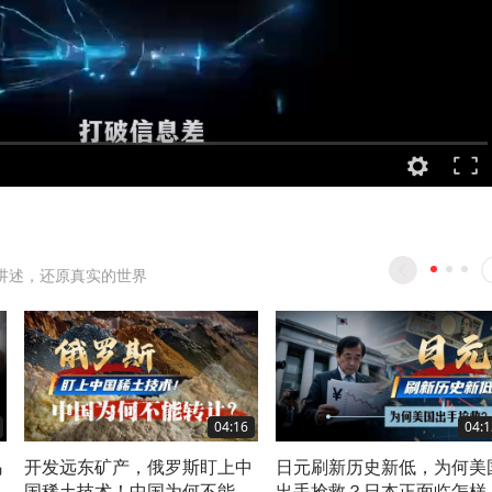
讲述，还原真实的世界
04:16
04:1
乌
开发远东矿产，俄罗斯盯上中
日元刷新历史新低，为何美
多
国稀土技术！中国为何不能转
出手抢救？日本正面临怎样