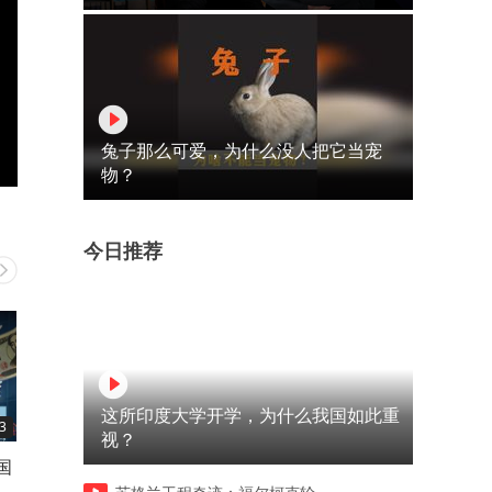
兔子那么可爱，为什么没人把它当宠
物？
今日推荐
这所印度大学开学，为什么我国如此重
3
04:09
04:10
视？
国
大逆转，长鑫拒绝苹果压价
大众奔驰宝马，集体大裁员
的
了！中国芯片产业实现怎样的
德国车企三巨头怎么扛不住