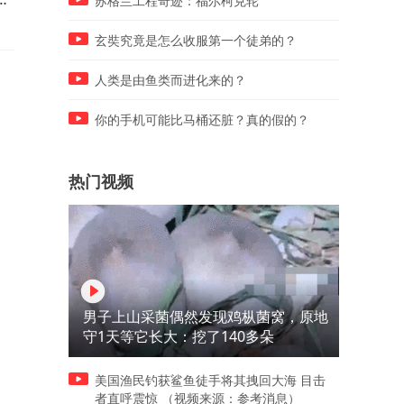
苏格兰工程奇迹：福尔柯克轮
逆袭？
了？
玄奘究竟是怎么收服第一个徒弟的？
人类是由鱼类而进化来的？
你的手机可能比马桶还脏？真的假的？
热门视频
男子上山采菌偶然发现鸡枞菌窝，原地
守1天等它长大：挖了140多朵
美国渔民钓获鲨鱼徒手将其拽回大海 目击
者直呼震惊 （视频来源：参考消息）