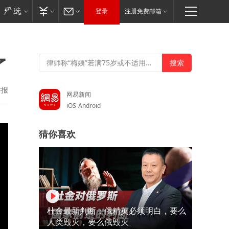
登录
注册免费邮箱
了
举报
网易新闻
iOS
Android
猜你喜欢
杜金最新判断：俄精英必须明白，要么
人类毁灭，要么俄毁灭