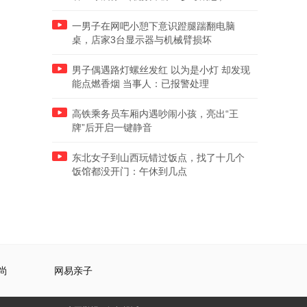
一男子在网吧小憩下意识蹬腿踹翻电脑
桌，店家3台显示器与机械臂损坏
男子偶遇路灯螺丝发红 以为是小灯 却发现
能点燃香烟 当事人：已报警处理
高铁乘务员车厢内遇吵闹小孩，亮出“王
牌”后开启一键静音
东北女子到山西玩错过饭点，找了十几个
饭馆都没开门：午休到几点
尚
网易亲子