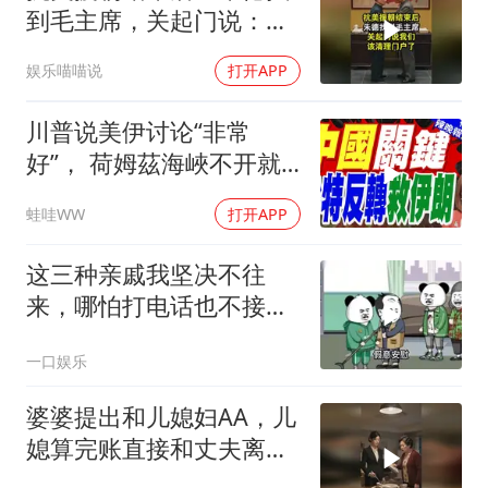
到毛主席，关起门说：我
们该清理门户了
娱乐喵喵说
打开APP
川普说美伊讨论“非常
好”， 荷姆茲海峽不开就
出重拳｜帅化民.孙大千.
蛙哇WW
打开APP
谢寒冰｜辣晚报20260805
这三种亲戚我坚决不往
来，哪怕打电话也不接，
断交！
一口娱乐
婆婆提出和儿媳妇AA，儿
媳算完账直接和丈夫离
婚！