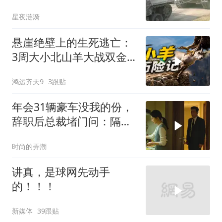
星夜涟漪
悬崖绝壁上的生死逃亡：
3周大小北山羊大战双金
雕
鸿运齐天9
3跟贴
年会31辆豪车没我的份，
辞职后总裁堵门问：隔壁
楼你买的？
时尚的弄潮
讲真，是球网先动手
的！！！
新媒体
39跟贴