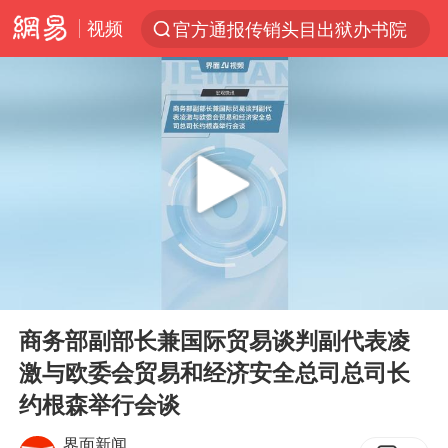
视频
官方通报传销头目出狱办书院
服务提质，内需扩容有保障
普京宣布多项人事调整
美股收盘：道指再创历史新高
22岁女生南太行山失联已十天
人贩子“梅姨”真名谢家梅
宝妈回应打疫苗护士被指不专业
00:00
00:32
强台风白海豚逐渐向我国靠近
Play
Ent
full
被一条街帮助的“煎饼叔叔”去世
商务部副部长兼国际贸易谈判副代表凌
激与欧委会贸易和经济安全总司总司长
为鼓励女儿 41岁妈妈考上985研究生
约根森举行会谈
蜜雪冰城员工抽烟收银 门店现已停业
界面新闻