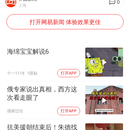
“老头乐”悬挂“蒙H好几个8”上路
0
上海
湖北公开征集涉黑涉恶线索
打开网易新闻 体验效果更佳
被错换37年女子起诉医院：本不需辍学
中方公布5项对美反制措施
男子出狱前8天被改判死缓
海绵宝宝解说6
四预警齐发！双台风影响多个海域
13岁少年白天写作业晚上夜市炒粉
十一1118
1跟贴
打开APP
坚持党全面领导和党中央集中统一领导
俄专家说出真相，西方这
次看走眼了
感谢过往
打开APP
抗美援朝结束后！朱德找