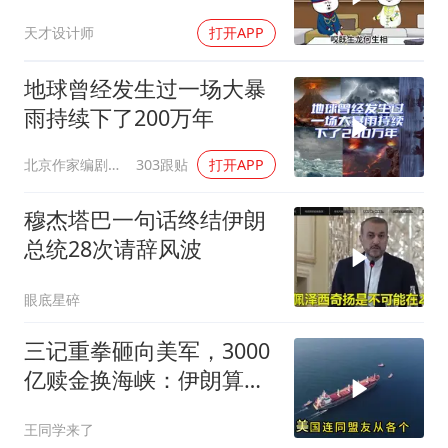
天才设计师
打开APP
地球曾经发生过一场大暴
雨持续下了200万年
北京作家编剧肥猪满圈
303跟贴
打开APP
穆杰塔巴一句话终结伊朗
总统28次请辞风波
眼底星碎
三记重拳砸向美军，3000
亿赎金换海峡：伊朗算准
了特朗普不敢还手
王同学来了