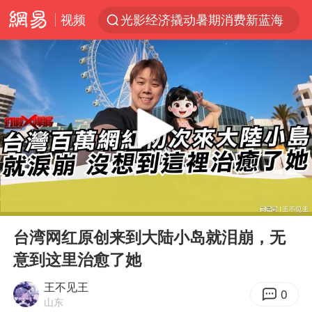
视频
光影经济撬动暑期消费新蓝海
陈思诚零点晒照为佟丽娅庆生
郑丽文：台湾从来没有“独立”过
商场现钱学森巨幅海报 负责人回应
几元成本的AI广告导致千万市值蒸发
情侣在平潭拍日出时坠崖致一死一伤
老挝国会主席赛宋蓬逝世
00:00
01:15
购飞机票7分钟后退票被扣2022元
Play
Ent
full
白海豚将正面袭击贯穿浙江
台湾网红原创来到大陆小岛就泪崩，无
意到这里治愈了她
酒店回应车内过夜被收150元
酒店花洒现排泄物住客索赔遭拒
王不见王
0
山东