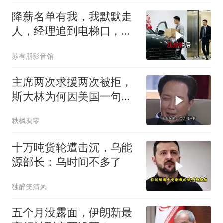
降薪名单有我，我默默走
人，经理追到电梯口，见
我坐上保时捷愣住
苏有朋影音馆
主席两次求援两次被拒，
斯大林为何因美国一句话
态度大转弯？
秋枫凋零
十万吨货轮遭击沉，乌能
源部长：乌时间不多了
独醉笑清风
五个月没露面，伊朗新最