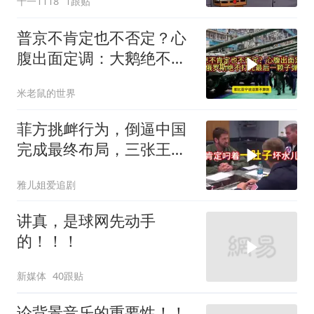
十一1118
1跟贴
普京不肯定也不否定？心
腹出面定调：大鹅绝不打
光最后一颗子弹
米老鼠的世界
菲方挑衅行为，倒逼中国
完成最终布局，三张王牌
现身黄岩岛
雅儿姐爱追剧
讲真，是球网先动手
的！！！
新媒体
40跟贴
论背景音乐的重要性！！