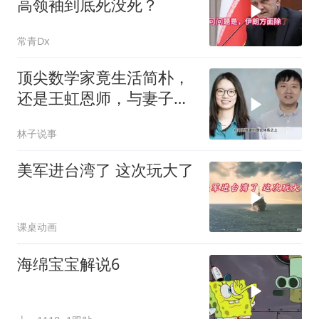
高领袖到底死没死？
常青Dx
顶尖数学家竟生活简朴，
还是王虹恩师，与妻子合
照慈眉善目
林子说事
美军进台湾了 这次玩大了
课桌动画
海绵宝宝解说6