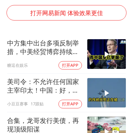
杭州全市有序停课
夏日经济乘“热”而上 消费市场向“新”而行
打开网易新闻 体验效果更佳
36岁男演员成景区NPC后人气爆棚
新疆优化调整景区内自驾服务费
中方集中出台多项反制举
检测列车撞人致11死2伤 涉事单位被罚
措，中美经贸博弈持续升
宇树王兴兴被问了360多个问题
级
糖逗在娱乐
打开APP
乐享全民健身 共筑健康中国
美司令：不允许任何国家
主宰印太！中国：好，轰
6N就挂一枚弹升空
小豆豆赛事
17跟贴
打开APP
合集，龙哥发行美债，再
现顶级阳谋