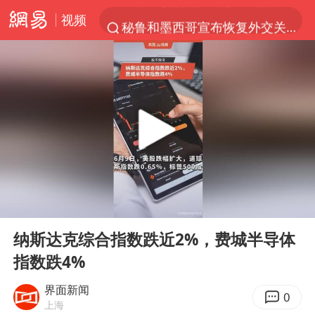
视频
秘鲁和墨西哥宣布恢复外交关系
沙特土耳其巴基斯坦签署共同防务协议
中医教你一招提升气血
全球首个长时储能一体化产业园量产
四川宜宾市高县4.9级地震致1人死亡
胜宏科技：股票交易异常波动
U17国足点球大战淘汰河床晋级决赛
00:00
00:46
百花奖开幕式
Play
Ent
full
日本试射“战斧”导弹，国防部回应
纳斯达克综合指数跌近2%，费城半导体
指数跌4%
胡彦斌韩磊 谁帮谁
胡彦斌获《歌手2026》歌王
界面新闻
0
上海