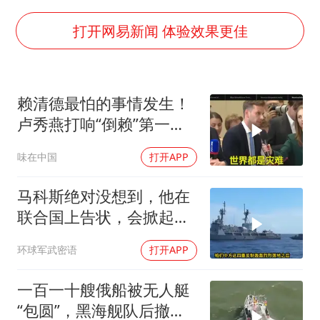
名创优品回应女子吐槽内裤质量差
秋天的第一杯奶茶到底有多火
打开网易新闻 体验效果更佳
38岁演员求职万岁山NPC成功
国防部：中国军队坚决反制任何闹海挑衅图谋
赖清德最怕的事情发生！
我国外贸延续良好增长态势
卢秀燕打响“倒赖”第一
夯实基础开新局
枪，美国趁火打劫
味在中国
打开APP
马科斯绝对没想到，他在
联合国上告状，会掀起中
方的4重反制
环球军武密语
打开APP
一百一十艘俄船被无人艇
“包圆”，黑海舰队后撤数