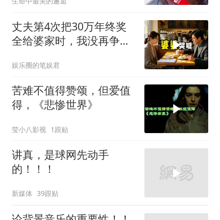
生命中最美的邂逅
丈夫第4次把30万年终奖
全给婆家时，我没再争
吵，申请驻外5年
娱乐圈的笔娱君
苦难不值得赞颂，但爱值
得，《悲惨世界》
莹小八影视
1跟贴
讲真，是球网先动手
的！！！
新媒体
39跟贴
论背景音乐的重要性！！