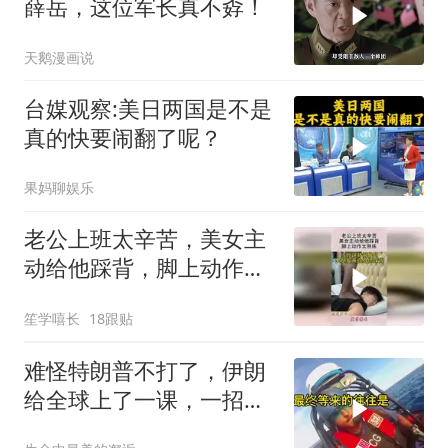
薛岳，这位军长真不孬！
天鹅漫画说
台媒观察:美日两国是不是
真的快要闹翻了呢？
果妈聊娱乐
老公上班太辛苦，美女主
动给他踩背，脚上动作太
熟练！
笙学嘻长
18跟贴
难怪特朗普不打了，伊朗
给全球上了一课，一招吃
定美国，迎来转折