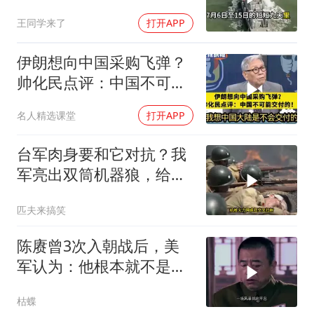
百里，制海权彻底易手
王同学来了
打开APP
伊朗想向中国采购飞弹？
帅化民点评：中国不可能
交付！
名人精选课堂
打开APP
台军肉身要和它对抗？我
军亮出双筒机器狼，给登
陆步兵扫清通道
匹夫来搞笑
陈赓曾3次入朝战后，美
军认为：他根本就不是来
打仗的，为什么？
枯蝶