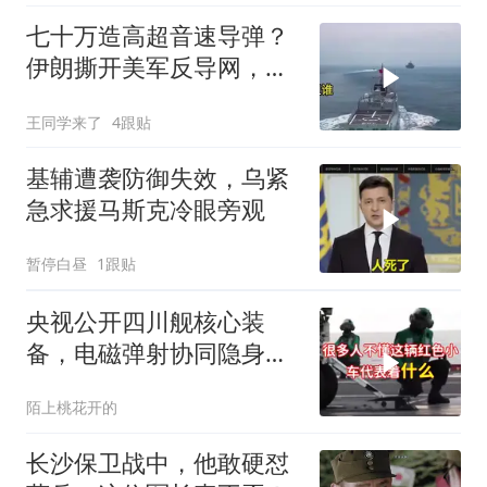
七十万造高超音速导弹？
伊朗撕开美军反导网，炸
出中国工业底牌
王同学来了
4跟贴
基辅遭袭防御失效，乌紧
急求援马斯克冷眼旁观
暂停白昼
1跟贴
央视公开四川舰核心装
备，电磁弹射协同隐身无
人机，位居世界前列
陌上桃花开的
长沙保卫战中，他敢硬怼