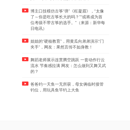
博主口技模仿古筝“弹”《枉凝眉》，“太像
了～你是吃古筝长大的吗？”“或将成为首
位考级不带古筝的选手。”（来源：新华每
日电讯）
姐姐的“硬核教育”，用黄瓜向弟弟演示“门
夹手”，网友：果然言传不如身教！
舞蹈老师展示连贯腾空跳跃 一套动作行云
流水 节奏感拉满 网友：怎么做到又舞又武
的？
爸爸钓一天鱼一无所获，母女俩临时接管
钓位，用玩具鱼竿钓上大鱼