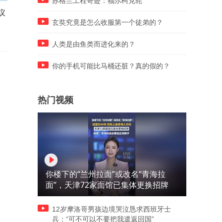
苏格兰工程奇迹：福尔柯克轮
议
加纳总统调整内阁，填补坠机
浙江提升防台风应急响应至Ⅱ
事故所致空缺
级
玄奘究竟是怎么收服第一个徒弟的？
人类是由鱼类而进化来的？
你的手机可能比马桶还脏？真的假的？
热门视频
你楼下的“兰州拉面”或改名“青海拉
面”，天津72家面馆已集体更换招牌
12岁摩洛哥男孩边境哭泣恳求西班牙士
兵：“可不可以不要把我遣返回国”