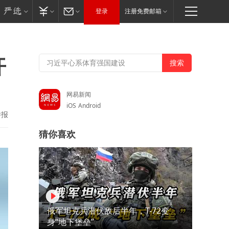
登录
注册免费邮箱
开
网易新闻
iOS
Android
举报
猜你喜欢
俄军坦克兵潜伏敌后半年，T-72变
身“地下堡垒”