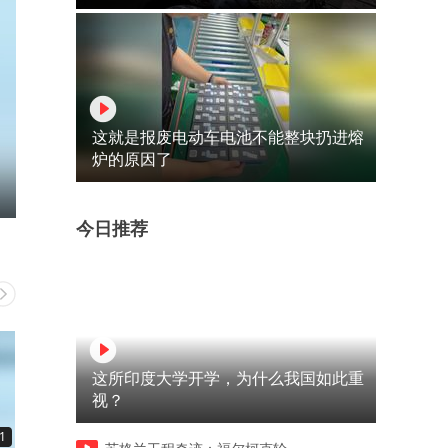
这就是报废电动车电池不能整块扔进熔
炉的原因了
今日推荐
这所印度大学开学，为什么我国如此重
视？
1
00:26
00:59