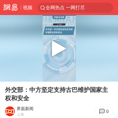
视频
全网热点 一网打尽
00:00
00:36
Play
Ent
full
外交部：中方坚定支持古巴维护国家主
权和安全
界面新闻
0
上海