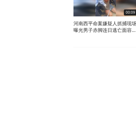
00:09
河南西平命案嫌疑人抓捕现
曝光男子赤脚连日逃亡面容
分憔悴