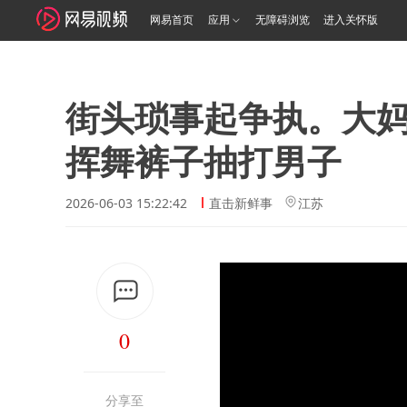
网易首页
应用
无障碍浏览
进入关怀版
街头琐事起争执。大
挥舞裤子抽打男子
2026-06-03 15:22:42
直击新鲜事
江苏
0
分享至