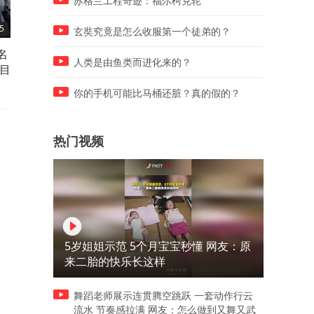
苏格兰工程奇迹：福尔柯克轮
5
00:29
00:53
玄奘究竟是怎么收服第一个徒弟的？
名
舞厅内大爷身体不适瘫坐地面
原配揪着第三者头发摁倒在
人类是由鱼类而进化来的？
目
露痛苦 男子拉住手臂帮忙缓解
脚踩腹部对方自称有心脏病
不适
出吼叫
你的手机可能比马桶还脏？真的假的？
热门视频
5岁姐姐示范 5个月宝宝秒懂 网友：原
来二胎的快乐长这样
舞蹈老师展示连贯腾空跳跃 一套动作行云
流水 节奏感拉满 网友：怎么做到又舞又武