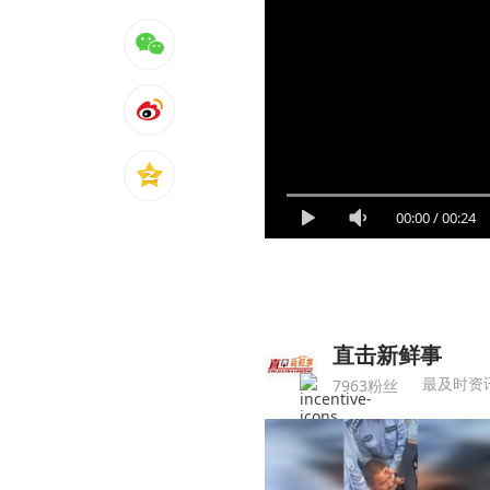
00:00
/
00:24
直击新鲜事
7963粉丝