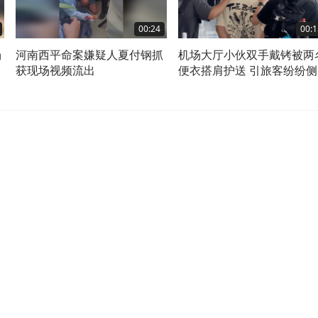
00:24
00:1
场
河南西平命案嫌疑人夏付钢抓
机场大厅小伙双手戴铐被两
十
获现场视频流出
便衣搭肩护送 引旅客纷纷侧