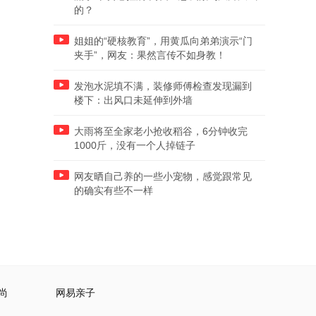
的？
姐姐的“硬核教育”，用黄瓜向弟弟演示“门
夹手”，网友：果然言传不如身教！
发泡水泥填不满，装修师傅检查发现漏到
楼下：出风口未延伸到外墙
大雨将至全家老小抢收稻谷，6分钟收完
1000斤，没有一个人掉链子
网友晒自己养的一些小宠物，感觉跟常见
的确实有些不一样
尚
网易亲子