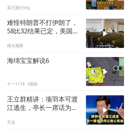
合拳已到位
吴王旅行ing
难怪特朗普不打伊朗了，
58比32结果已定，美国专
家：一个时代结束
烽火观察
海绵宝宝解说6
十一1118
1跟贴
王立群精讲：项羽本可渡
江逃生，亭长一席话为何
让他心死自刎
天边