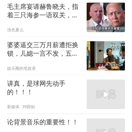
毛主席宴请赫鲁晓夫，指
着三只海参一语双关，赫
鲁晓夫听完直冒汗
浅色夏么
婆婆逼交三万月薪遭拒换
锁，儿媳一言不发，五天
后丈夫收传票
娱乐圈的笔娱君
讲真，是球网先动手
的！！！
新媒体
39跟贴
论背景音乐的重要性！！