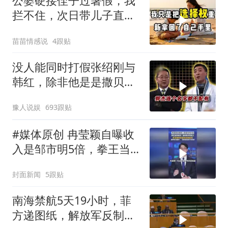
公婆硬接侄子过暑假，我
拦不住，次日带儿子直飞
普吉岛，婆婆傻眼
苗苗情感说
4跟贴
没人能同时打假张绍刚与
韩红，除非他是是撒贝
宁！
豫人说娱
693跟贴
#媒体原创 冉莹颖自曝收
入是邹市明5倍，拳王当
场核实：连续数月零收
封面新闻
5跟贴
入，冉莹颖称希望他支棱
起来，邹市明力挺妻
南海禁航5天19小时，菲
子："没有她就没有今天的
方递图纸，解放军反制组
我"