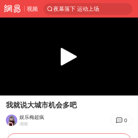
视频
夜幕落下 运动上场
1岁宝宝碰坏纸巾盒 宝妈被索赔924元
台风白海豚环流面积近似13个浙江
Meta被判支付5.67亿美元
台风白海豚逼近 暴雨大暴雨来袭
47岁妈妈突然产女 26岁女儿：很震惊
OpenAI为免费用户升级GPT-5.6 Luna
00:00
00:50
日本广岛民众举行游行反对政府行径
Play
Ent
full
实探山东最热的“中国蔬菜之乡”
我就说大城市机会多吧
女子开一天一夜空调后二氧化碳中毒
娱乐梅超疯
0
湖南
台风白海豚最新路径研判来了