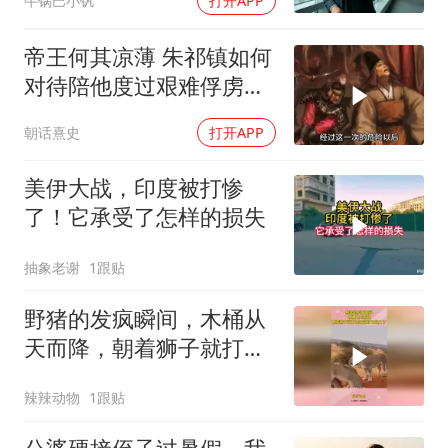
牛锅巴小钒
打开APP
亿合同没你根本签不了
帝王何其凉薄 朱祁镇如何
对待陪他度过艰难俘虏生
涯的袁彬
朝话熹史
打开APP
美伊大战，印度被打惨
了！它承受了怎样的损失
抽象老谢
1跟贴
野猪的发疯瞬间，木桶从
天而降，朝着狮子就打去
知道自己玩大了
辣辣动物
1跟贴