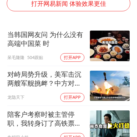
船舶避风项目停工 多地全力防台风
打开网易新闻 体验效果更佳
粉笔发布“自曝式”公开信
现代版摸金校尉落网查获400多枚古币
当韩国网友问 为什么没有
哈尔滨暴雨饭店门挡积水
高端中国菜 时
服务实体经济 财政金融打出组合拳
呆毛隆隆
504跟贴
打开APP
男子结婚8年发现3个女儿均非亲生
奋进开新局 实干挑大梁
对峙局势升级，美军击沉
两艘军舰挑衅？中方对美
亮出“杀手锏”
龙隐天下
打开APP
陪客户考察时被主管停
职，我转身订了高铁票。
2小时后总监急疯了：12