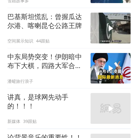
雪姐故事多
巴基斯坦慌乱：曾握瓜达
尔港、喀喇昆仑公路王牌
空间展示知识
44跟贴
中东局势突变！伊朗暗中
布下大棋，四路大军合
围，特朗普面临死局
潘蠸旅行浪子
讲真，是球网先动手
的！！！
新媒体
39跟贴
论背景音乐的重要性！！