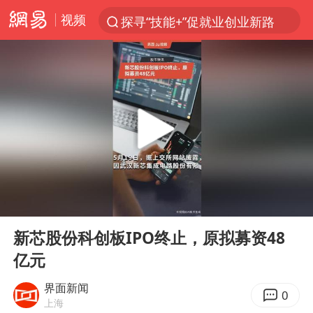
视频
探寻“技能+”促就业创业新路
顾客结账把钱扔地上 服务员霸气扔回
38岁山东财大教授刘海明逝世
被泰航拒载中国乘客：免费改签没兑现
陕西柞水遭遇暴雨五千余户群众转移
银行午休1.5小时 留个窗口行不行
台风白海豚或在华东沿海登陆
00:00
00:30
弹药库存告急 美军补货难
Play
Ent
full
沙特否认与胡塞武装举行会谈
新芯股份科创板IPO终止，原拟募资48
亿元
如何把百年大党建设得更加坚强有力
香港殿堂级填词人黎彼得因病离世 终年76岁
界面新闻
0
上海