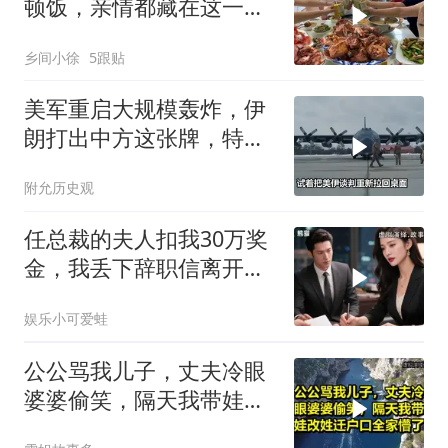
顿饭，亲情都藏在这一饭
一菜里
乡间小徐
5跟贴
美军重启大规模轰炸，伊
朗打出中方这张牌，特朗
普敢不敢接
附允历史观
任总裁的夫人扣我30万奖
金，我丢下辞职信离开，
当晚她慌忙问：甲方只和
娱乐小可爱蛙
你签约
公公骂我儿子，丈夫冷眼
婆婆偷笑，隔天我带娃改
姓迁户口全家懵了！