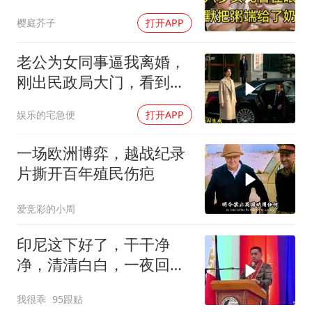
默把粥端给了奶奶
樱庭芥子
打开APP
老公为女同事逼我离婚，
刚出民政局大门，看到我
上了省长爸爸的专车
娱乐的宅急便
打开APP
一场欧洲博弈，越战纪录
片撕开百年殖民伤疤
爱竞彩的小周
印尼这下好了，干干净
净，清清白白，一夜回到
了从前（3） (2)
我很乖
95跟贴