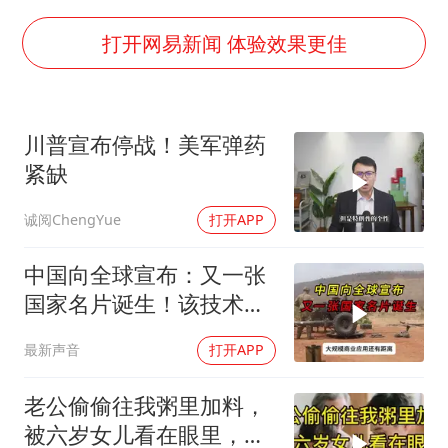
李亚鹏向地铁吐血女孩捐99999元
FIFA官方支持因凡蒂诺
打开网易新闻 体验效果更佳
41岁女子为鼓励女儿考上985研究生
乘客脱鞋散发异味 司机提醒反被怼
川普宣布停战！美军弹药
日本籍女网红在韩直播时自杀身亡
紧缺
恩比德变瘦引热议
诚阅ChengYue
打开APP
总书记关心百姓身边这些民生大事
中国向全球宣布：又一张
国家名片诞生！该技术全
世界只有中国拥有
最新声音
打开APP
老公偷偷往我粥里加料，
被六岁女儿看在眼里，默