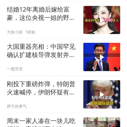
结婚12年离婚后嫁给富
豪，这位央视一姐的野心
远不止表面风光
大娱小娱
1跟贴
大国重器亮相：中国罕见
确认扩建核导弹发射井铸
就“战略底牌”
一窥究竟
刚投下重磅炸弹，特朗普
火速喊停，伊朗怀疑有
诈，美国发撤侨警告
胖子的勇气
周末一家人凑在一块儿吃