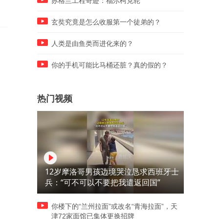
苏格兰工程奇迹：福尔柯克轮
玄奘究竟是怎么收服第一个徒弟的？
人类是由鱼类而进化来的？
你的手机可能比马桶还脏？真的假的？
热门视频
12岁摩洛哥男孩边境哭泣恳求西班牙士
兵：“可不可以不要把我遣返回国”
你楼下的“兰州拉面”或改名“青海拉面”，天
津72家面馆已集体更换招牌