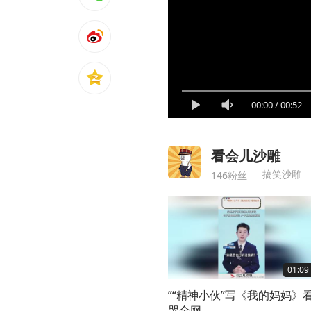
00:00
/
00:52
看会儿沙雕
搞笑沙雕
146粉丝
01:09
”“精神小伙”写《我的妈妈》
哭全网