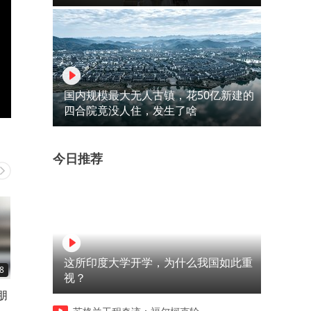
国内规模最大无人古镇，花50亿新建的
四合院竟没人住，发生了啥
今日推荐
这所印度大学开学，为什么我国如此重
8
00:41
00:36
视？
朋
现在他们为什么这么胖的原因
印度人打车到达终点后：我
清楚了！
钱，谢谢。