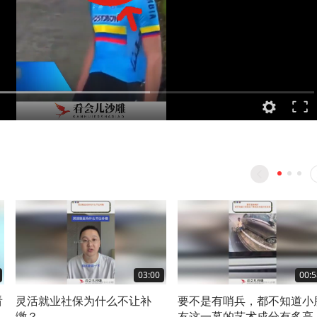
03:00
00:5
看
灵活就业社保为什么不让补
要不是有哨兵，都不知道小
缴？
友这一幕的艺术成分有多高