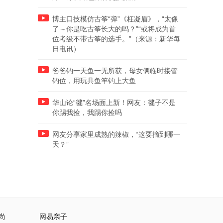
博主口技模仿古筝“弹”《枉凝眉》，“太像
了～你是吃古筝长大的吗？”“或将成为首
位考级不带古筝的选手。”（来源：新华每
日电讯）
爸爸钓一天鱼一无所获，母女俩临时接管
钓位，用玩具鱼竿钓上大鱼
华山论“毽”名场面上新！网友：毽子不是
你踢我捡，我踢你捡吗
网友分享家里成熟的辣椒，“这要摘到哪一
天？”
尚
网易亲子