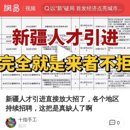
视频
以“新”破局 首发经济点亮城市消费活力
斯诺克中国公开赛8日开杆
日本广岛民众举行游行反对政府行径
A股开盘：民爆、CPO等概念走强
台风白海豚最新路径研判来了
日韩股市高开跳水 SK海力士下挫转跌
AI能不能接广告
00:00
03:15
OpenAI为免费用户升级GPT-5.6 Luna
Play
Ent
full
女子利用漏洞0元薅走3000多件家电
新疆人才引进直接放大招了，各个地区
持续招聘，这把是真缺人了啊
我国编制完成新版全月地质图
现代版摸金校尉落网查获400多枚古币
十指手工
0
四川