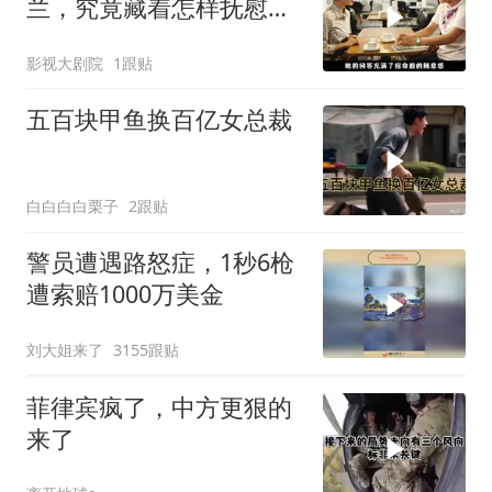
兰，究竟藏着怎样抚慰人
心的烟火气
影视大剧院
1跟贴
五百块甲鱼换百亿女总裁
白白白白栗子
2跟贴
警员遭遇路怒症，1秒6枪
遭索赔1000万美金
刘大姐来了
3155跟贴
菲律宾疯了，中方更狠的
来了