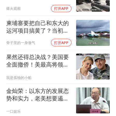
动武就挨打？
烽火观察
打开APP
柬埔寨要把自己和东大的
运河项目搞黄了？当初可
是吹得天花乱坠
骨子里的一身傲气
打开APP
果然还得总决战？美国要
全面撤侨！美最高将领：
决战伊朗随时能打
我是孤独的小船
金灿荣：以东方的发展态
势和实力，老美想要遏制
简直是痴人说梦
一口娱乐