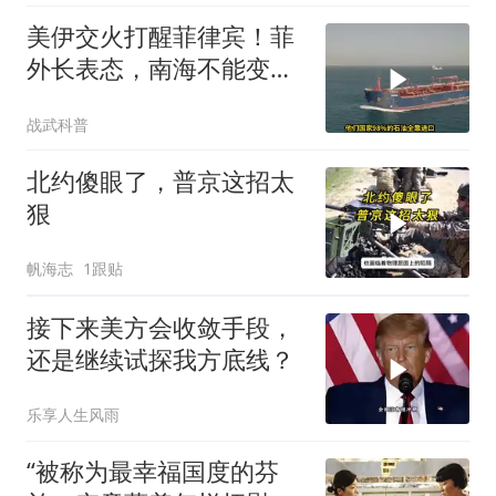
美伊交火打醒菲律宾！菲
外长表态，南海不能变成
第二个霍尔木兹
战武科普
北约傻眼了，普京这招太
狠
帆海志
1跟贴
接下来美方会收敛手段，
还是继续试探我方底线？
乐享人生风雨
“被称为最幸福国度的芬