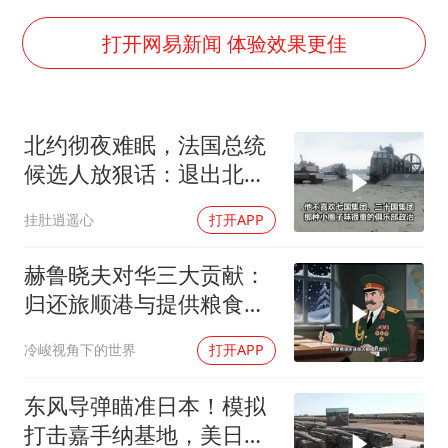
毛宁转发梯田音乐会视频海外网友赞叹
张帅不敌萨巴伦卡无缘多伦多站16强
打开网易新闻 体验效果更佳
男子结婚8年发现3个女儿均非亲生
平津战役纪念馆里“话”传承
北约彻夜难眠，法国总统
深圳地面沉降致车辆损坏系谣言
候选人放狠话：退出北
多地要求领导干部带头休假
约，和中国合作
挂肚逍遥心
打开APP
奋进开新局 实干挑大梁
赫鲁晓夫对华三大贡献：
归还旅顺港与提供粮食援
助
冷峻视角下的世界
打开APP
东风导弹瞄准日本！模拟
打击嘉手纳基地，美日敢