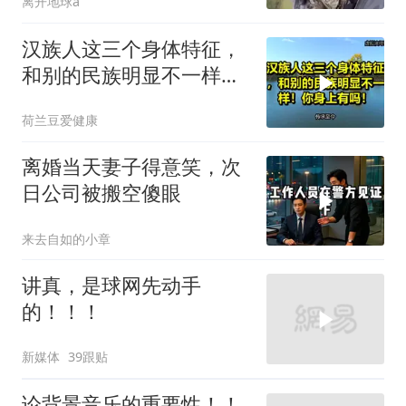
离开地球a
汉族人这三个身体特征，
和别的民族明显不一样！
你身上有吗！
荷兰豆爱健康
离婚当天妻子得意笑，次
日公司被搬空傻眼
来去自如的小章
讲真，是球网先动手
的！！！
新媒体
39跟贴
论背景音乐的重要性！！