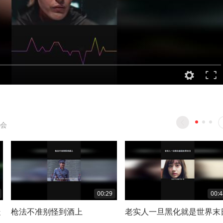
会
00:29
00:4
走
枪法不准别怪到酒上
老实人一旦黑化就是世界末