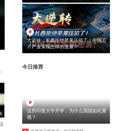
大逆转，长鑫拒绝苹果压价了！中国芯
片产业实现怎样的逆袭？
今日推荐
这所印度大学开学，为什么我国如此重
8
00:27
00:45
视？
日
任何时候利用职务之便就是在
这下再也穷不了了
找死