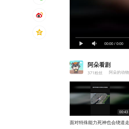
00:00
/
0:00
阿朵看剧
阿朵的动物
371粉丝
00:43
面对特殊能力死神也会绕道