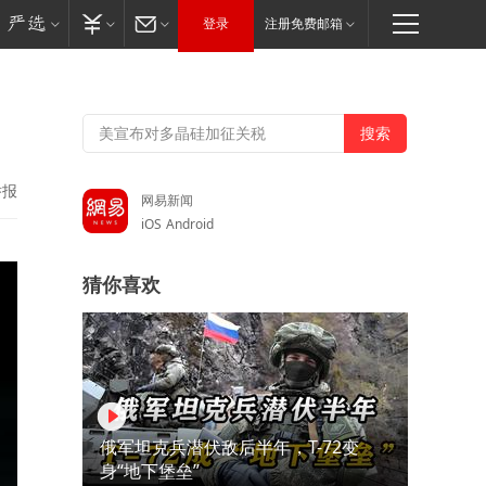
登录
注册免费邮箱
举报
网易新闻
iOS
Android
猜你喜欢
俄军坦克兵潜伏敌后半年，T-72变
身“地下堡垒”