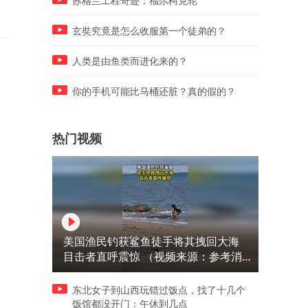
苏格兰工程奇迹：福尔柯克轮
玄奘究竟是怎么收服第一个徒弟的？
人类是由鱼类而进化来的？
你的手机可能比马桶还脏？真的假的？
热门视频
美国渔民钓获鲨鱼徒手将其拽回大海
目击者直呼震惊 （视频来源：参考消
息）
东北女子到山西玩错过饭点，找了十几个
饭馆都没开门：午休到几点