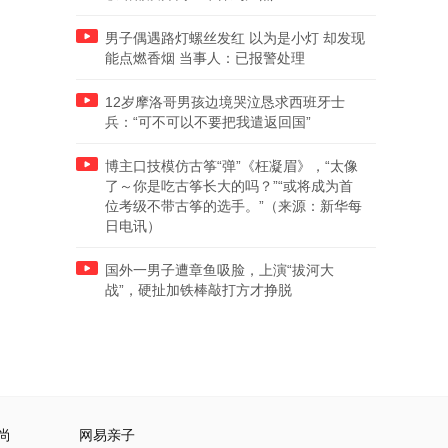
男子偶遇路灯螺丝发红 以为是小灯 却发现
能点燃香烟 当事人：已报警处理
12岁摩洛哥男孩边境哭泣恳求西班牙士
兵：“可不可以不要把我遣返回国”
博主口技模仿古筝“弹”《枉凝眉》，“太像
了～你是吃古筝长大的吗？”“或将成为首
位考级不带古筝的选手。”（来源：新华每
日电讯）
国外一男子遭章鱼吸脸，上演“拔河大
战”，硬扯加铁棒敲打方才挣脱
尚
网易亲子