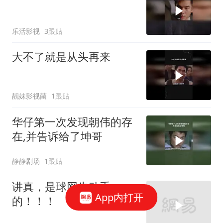
乐活影视
3跟贴
大不了就是从头再来
靓妹影视菌
1跟贴
华仔第一次发现朝伟的存
在,并告诉给了坤哥
静静剧场
1跟贴
讲真，是球网先动手
App内打开
的！！！