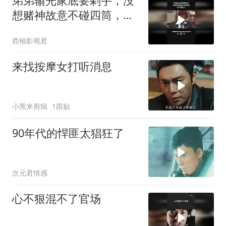
弟弟输光家底要剁手，没
想赌神故意不碰四筒，老
千输惨了
西柚影视君
来找按摩女打听消息
小黑米剪辑
1跟贴
90年代的悍匪太猖狂了
次元君情感
心不狠混不了官场