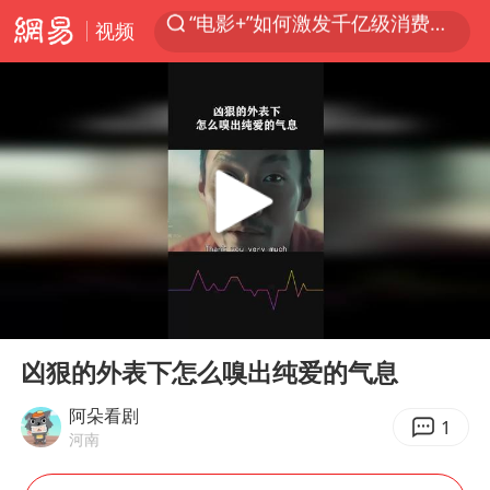
视频
全球首个长时储能一体化产业园量产
台风白海豚已进入24小时警戒线
中国女篮70-67险胜尼日利亚女篮
名创优品回应女子吐槽内裤质量差
四川宜宾市高县4.9级地震致1人死亡
台风白海豚或吞并鲸鱼 登陆地点更新
胜宏科技：股票交易异常波动
00:00
03:09
出口禁令驱动有色板块大涨
Play
Ent
full
秋天的第一杯奶茶到底有多火
凶狠的外表下怎么嗅出纯爱的气息
U17国足点球大战淘汰河床晋级决赛
阿朵看剧
1
河南
国防部：中国军队坚决反制任何闹海挑衅图谋