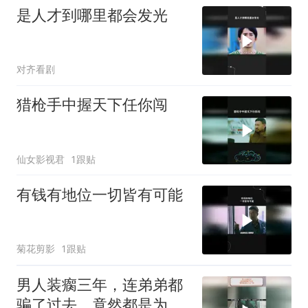
是人才到哪里都会发光
对齐看剧
猎枪手中握天下任你闯
仙女影视君
1跟贴
有钱有地位一切皆有可能
菊花剪影
1跟贴
男人装瘸三年，连弟弟都
骗了过去，竟然都是为了