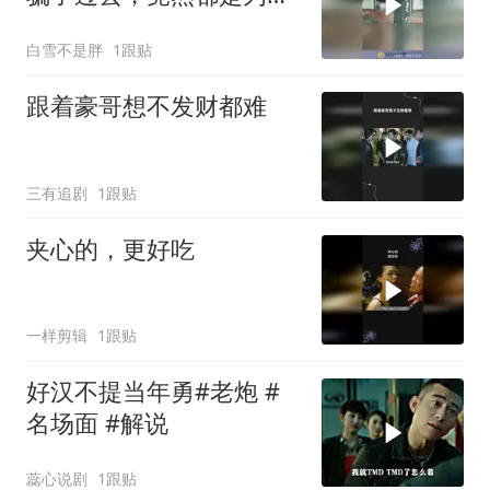
这一刻！
白雪不是胖
1跟贴
跟着豪哥想不发财都难
三有追剧
1跟贴
夹心的，更好吃
一样剪辑
1跟贴
好汉不提当年勇#老炮 #
名场面 #解说
蕊心说剧
1跟贴