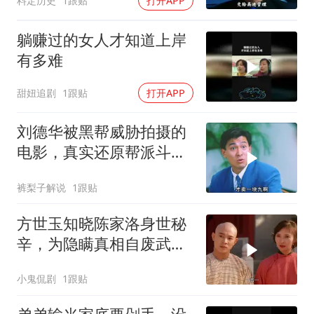
料定历史
1跟贴
打开APP
躺赚过的女人才知道上岸
有多难
甜妞追剧
1跟贴
打开APP
刘德华被黑帮威胁拍摄的
电影，真实还原帮派斗
争！
裤梨子解说
1跟贴
方世玉知晓陈家洛身世秘
辛，为隐瞒真相自废武
功，背后隐情引深思
小鬼侃剧
1跟贴