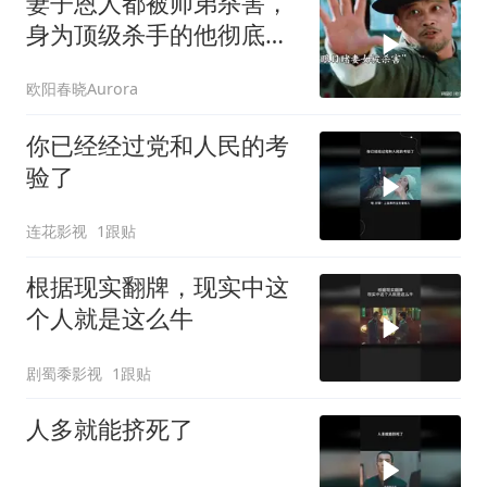
妻子恩人都被师弟杀害，
身为顶级杀手的他彻底怒
了！
欧阳春晓Aurora
你已经经过党和人民的考
验了
连花影视
1跟贴
根据现实翻牌，现实中这
个人就是这么牛
剧蜀黍影视
1跟贴
人多就能挤死了