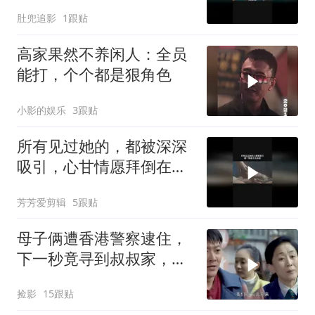
肚兜追影
1跟贴
高家果然不养闲人：全员
能打，个个都是狠角色
小影的娱乐
3跟贴
所有见过她的，都被深深
吸引，心甘情愿拜倒在牡
丹花下
芳芳爱剪辑
5跟贴
母子俩遭香港警察逮住，
下一秒竟寻到叔叔家，瞬
间有了救星
捡影
15跟贴