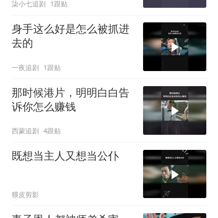
柒小七追剧
1跟贴
身手这么好是怎么被抓进
去的
一夜追剧
1跟贴
那时候港片，明明白白告
诉你怎么赚钱
西蒙追剧
4跟贴
既想当主人又想当公仆
猥皮剪影