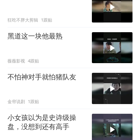
狂吃不胖大剪辑
1跟贴
黑道这一块他最熟
薇薇影视
4跟贴
不怕神对手就怕猪队友
金帘说剧
1跟贴
小女孩以为是史诗级操
盘，没想到还有高手