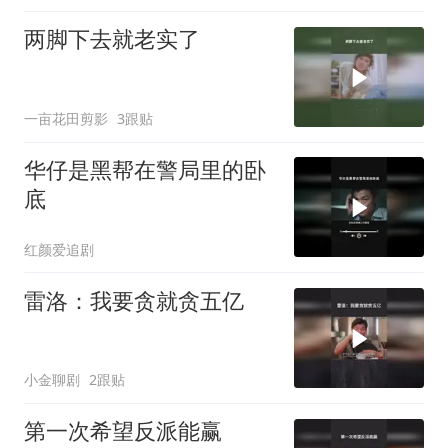
两脚下去就老实了
一亩花田剪影
3跟贴
华仔是黑帮在警局里的卧
底
红颜爱追剧
雷洛：我要贪就贪五亿
小金聊剧
2跟贴
第一次希望反派能赢