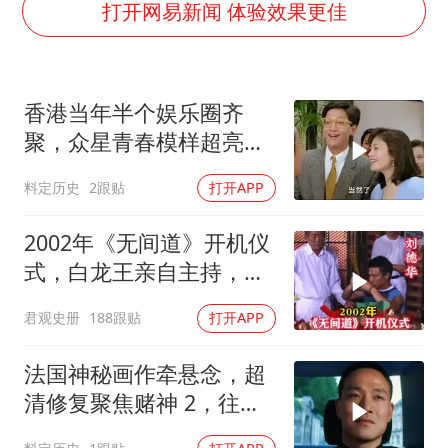
国乒男单横滨冠军赛全军覆没
打开网易新闻 体验效果更佳
38岁演员求职万岁山NPC成功
“新疆阿勒泰八月能滑雪”不实
香港当年半个娱乐圈齐
日本试射“战斧”导弹，国防部回应
聚，众星青春模样超亮
胡彦斌韩磊 谁帮谁
眼，星爷现身瞬间惊艳
料定历史
2跟贴
打开APP
夯实基础开新局
2002年《无间道》开机仪
式，白龙王亲自主持，预
言句句成真！
君观史册
188跟贴
打开APP
法国神秘画作牵悬念，超
清修复聚焦赌神 2，往昔
经典深度解读