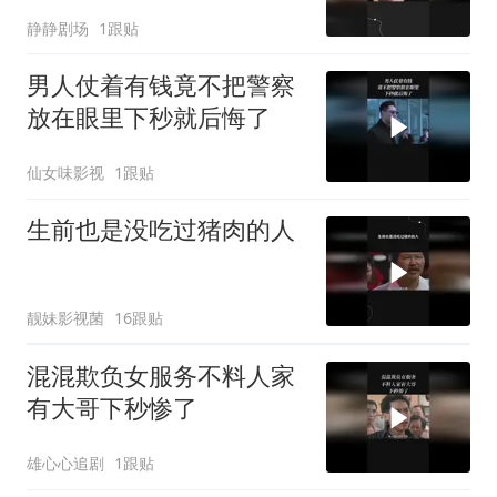
静静剧场
1跟贴
男人仗着有钱竟不把警察
放在眼里下秒就后悔了
仙女味影视
1跟贴
生前也是没吃过猪肉的人
靓妹影视菌
16跟贴
混混欺负女服务不料人家
有大哥下秒惨了
雄心心追剧
1跟贴