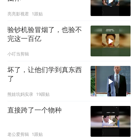
亮亮影视君
1跟贴
验钞机验冒烟了，也验不
完这一百亿
小叮当剪辑
坏了，让他们学到真东西
了
熊娃坑妈实录
19跟贴
直接跨了一个物种
老公爱剪辑
1跟贴