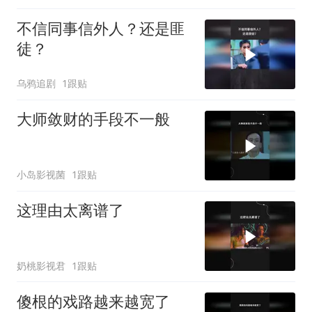
不信同事信外人？还是匪
徒？
乌鸦追剧
1跟贴
大师敛财的手段不一般
小岛影视菌
1跟贴
这理由太离谱了
奶桃影视君
1跟贴
傻根的戏路越来越宽了