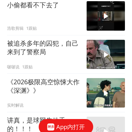
小偷都看不下去了
浩歌剪辑
1跟贴
被追杀多年的囚犯，自己
来到了警察局
啵啵说
1跟贴
《2026极限高空惊悚大作
《深渊》》
实时解说
讲真，是球网先动手
App内打开
的！！！