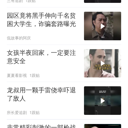
三有追剧
1跟贴
园区竟将黑手伸向千名贫
困大学生，诈骗套路曝光
侃故事的阿庆
女孩半夜回家，一定要注
意安全
夏夏看影视
1跟贴
龙叔用一颗手雷侥幸吓退
了敌人
所长爱追剧
1跟贴
非常精彩刺激的一部枪战