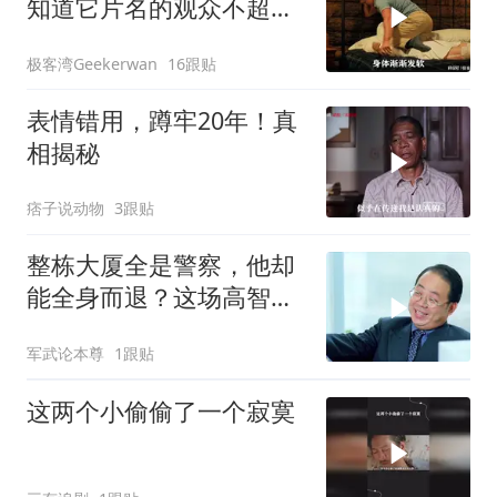
知道它片名的观众不超过
百分之十！
极客湾Geekerwan
16跟贴
表情错用，蹲牢20年！真
相揭秘
痞子说动物
3跟贴
整栋大厦全是警察，他却
能全身而退？这场高智商
警匪博弈太绝了！
军武论本尊
1跟贴
这两个小偷偷了一个寂寞