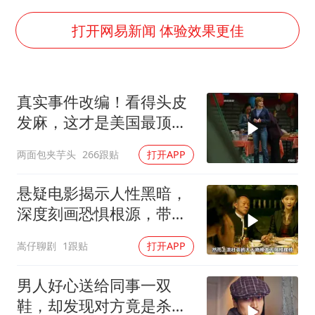
“老头乐”悬挂“蒙H好几个8”上路
湖北公开征集涉黑涉恶线索
打开网易新闻 体验效果更佳
被错换37年女子起诉医院：本不需辍学
中方公布5项对美反制措施
真实事件改编！看得头皮
男子出狱前8天被改判死缓
发麻，这才是美国最顶级
四预警齐发！双台风影响多个海域
刑侦片，全程高能
两面包夹芋头
266跟贴
打开APP
13岁少年白天写作业晚上夜市炒粉
坚持党全面领导和党中央集中统一领导
悬疑电影揭示人性黑暗，
深度刻画恐惧根源，带你
体验心灵冲击
嵩仔聊剧
1跟贴
打开APP
男人好心送给同事一双
鞋，却发现对方竟是杀人