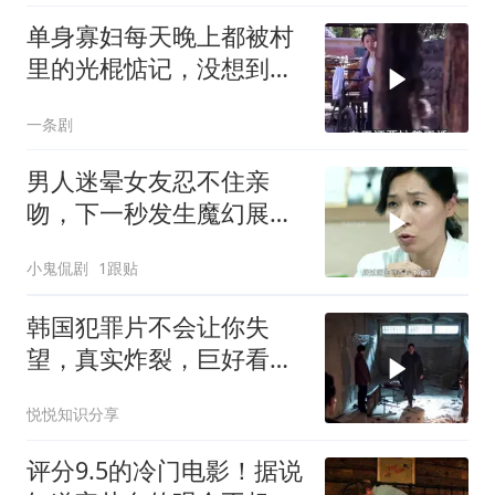
单身寡妇每天晚上都被村
里的光棍惦记，没想到她
竟这样做
一条剧
男人迷晕女友忍不住亲
吻，下一秒发生魔幻展
开，后续发展太刺激
小鬼侃剧
1跟贴
韩国犯罪片不会让你失
望，真实炸裂，巨好看！
一秒也舍不得快进！
悦悦知识分享
评分9.5的冷门电影！据说