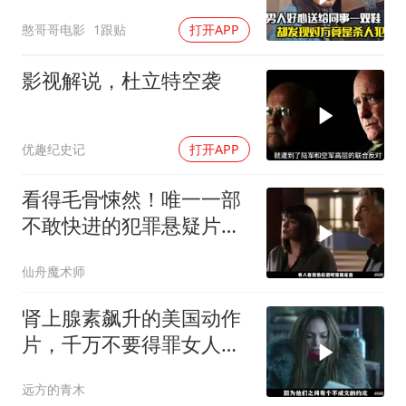
犯，悬疑犯罪片
憨哥哥电影
1跟贴
打开APP
影视解说，杜立特空袭
优趣纪史记
打开APP
看得毛骨悚然！唯一一部
不敢快进的犯罪悬疑片，
真相太炸裂
仙舟魔术师
肾上腺素飙升的美国动作
片，千万不要得罪女人，
狠起来比男人凶猛
远方的青木