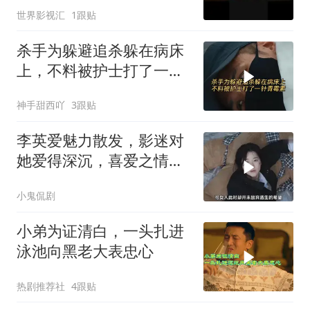
世界影视汇
1跟贴
杀手为躲避追杀躲在病床
上，不料被护士打了一针
青霉素
神手甜西吖
3跟贴
李英爱魅力散发，影迷对
她爱得深沉，喜爱之情难
以言表
小鬼侃剧
小弟为证清白，一头扎进
泳池向黑老大表忠心
热剧推荐社
4跟贴