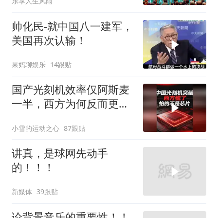
乐享人生风雨
帅化民-就中国八一建军，
美国再次认输！
果妈聊娱乐
14跟贴
国产光刻机效率仅阿斯麦
一半，西方为何反而更
慌？
小雪的运动之心
87跟贴
讲真，是球网先动手
的！！！
新媒体
39跟贴
论背景音乐的重要性！！