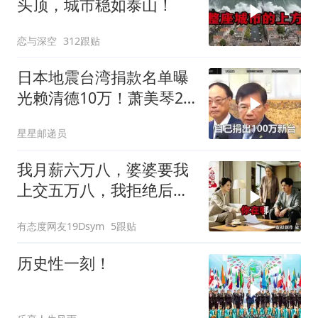
头顶，城市稳如泰山！
恋与深空
312跟贴
日本地震台湾捐款名单曝
光赖清德10万！萧美琴20
万，郑丽文100万
星星邮递员
我月薪六万八，婆婆要我
上交五万八，我拒绝后她
换了门锁，12天后我决意
有态度网友19Dsym
5跟贴
离婚
历史性一刻！