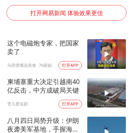
今年第二强台风将带来多大影响
张本智和：零封向鹏不意外
打开网易新闻 体验效果更佳
微信新功能：你可以“撤回”你的撤回
上半年国内居民出游人次34.63亿
这个电磁炮专家，把国家
浙江最强风雨时段已锁定
卖了
万岁山接盘烂尾恒大文旅城
马蹄烫嘴说美食
76跟贴
打开APP
老人被城管撞倒后离世亲属质疑记录仪
习近平心系体育强国建设
柬埔寨重大决定引越南40
亿反击，中方成破局关键
雪儿爱追剧
打开APP
八月四日局势升级：伊朗
夜袭美军基地，手握海峡