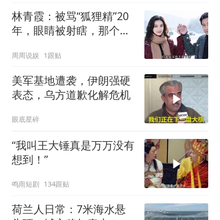
林青霞：被骂“狐狸精”20
年，眼睛被射瞎，那个男
人只问了一句“谁来出机票
周周说娱
1跟贴
钱？”
美军基地遭袭，伊朗强硬
表态，乌方道歉化解危机
眼底星碎
“我叫王大锤真是万万没有
想到！”
鸣雨短剧
134跟贴
荷兰人日常：7米海水悬