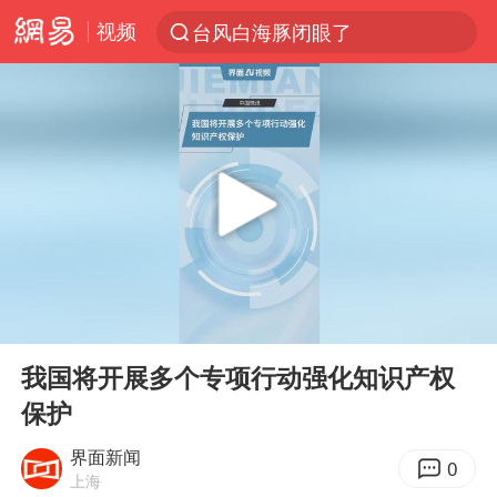
视频
台风白海豚闭眼了
“China Cool”火了，老外爱上中国避暑游
香港宏福苑火灾或由烟头引起
浙江台州《告全体市民书》
以媒：穆杰塔巴被紧急送医情况危急
多所高校取消艺考
泰国初中生饮弹自尽前开了26枪
00:00
00:27
网约车司机充电时猝死保险拒赔
Play
Ent
full
陕西柞水泥石流已致2死 仍有1人失联
我国将开展多个专项行动强化知识产权
保护
店主称换“青海拉面”招牌后生意更好
22岁女生独闯南太行失联12天
界面新闻
0
上海