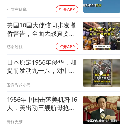
筹码提出3000亿诉求
小雪有话说
打开APP
美国10国大使馆同步发撤
侨警告，全面大战真要来
了？
感谢过往
打开APP
日本原定1956年侵华，却
提前发动九一八，对中国
是福是祸？
爱竞彩的小周
1956年中国击落美机歼16
人，美出动三艘航母抢尸
体
青杍无梦