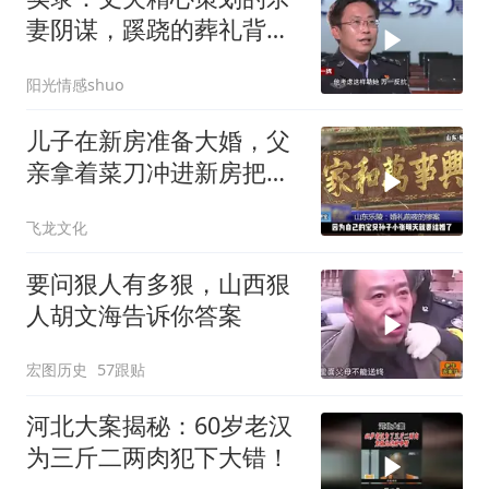
妻阴谋，蹊跷的葬礼背
后，真相太吓人
阳光情感shuo
儿子在新房准备大婚，父
亲拿着菜刀冲进新房把儿
子活活砍死！
飞龙文化
要问狠人有多狠，山西狠
人胡文海告诉你答案
宏图历史
57跟贴
河北大案揭秘：60岁老汉
为三斤二两肉犯下大错！