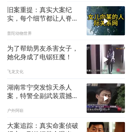
旧案重提：真实大案纪
实，每个细节都让人脊背
发凉
普陀动物世界
为了帮助男友杀害女子，
她化身成了电锯狂魔！
飞龙文化
湖南常宁突发惊天杀人
案，特警全副武装震撼全
城
户外阿崭
大案追踪：真实命案侦破