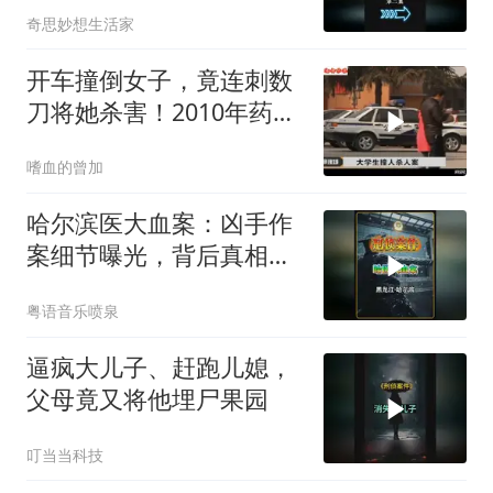
奇思妙想生活家
开车撞倒女子，竟连刺数
刀将她杀害！2010年药家
鑫案
嗜血的曾加
哈尔滨医大血案：凶手作
案细节曝光，背后真相令
人脊背发凉
粤语音乐喷泉
逼疯大儿子、赶跑儿媳，
父母竟又将他埋尸果园
叮当当科技