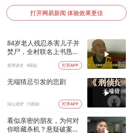
打开网易新闻 体验效果更佳
84岁老人残忍杀害儿子并
焚尸，全村联名上书恳求
轻判，得知缘由警察心疼
老谭讲史
4跟贴
打开APP
落泪
无端猜忌引发的悲剧
深山老驴
15跟贴
打开APP
看似亲密的朋友，为何对
你暗藏杀机？悬疑破案揭