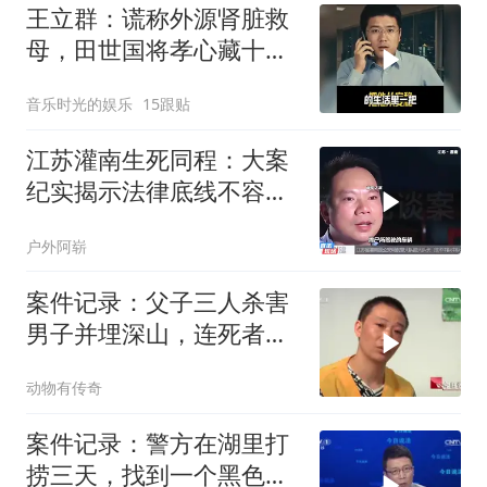
王立群：谎称外源肾脏救
母，田世国将孝心藏十八
年
音乐时光的娱乐
15跟贴
江苏灌南生死同程：大案
纪实揭示法律底线不容触
碰
户外阿崭
案件记录：父子三人杀害
男子并埋深山，连死者是
谁都不知道，太
动物有传奇
案件记录：警方在湖里打
捞三天，找到一个黑色行