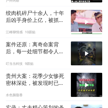
户外阿崭
绞肉机碎尸十余人，十年
后凶手身价上亿，被抓后
判决让人解气
江峰聊情感
10跟贴
案件还原：离奇命案背
后，每一处细节都令人脊
背发凉
叮当当科技
9跟贴
贵州大案：花季少女惨死
密林深处，被发现时已成
为一堆白骨！
水色胭脂香
实录：丈夫精心策划的杀