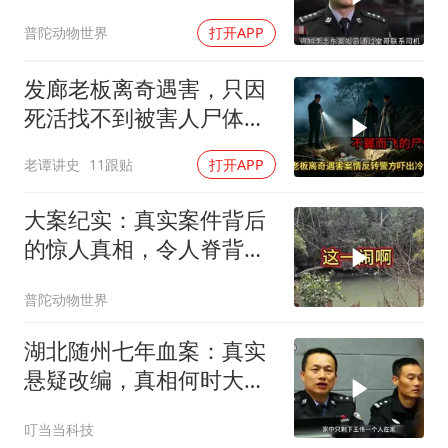
秘
普陀动物世界
打开APP
发廊老板离奇遇害，只因
死活找不到被害人尸体，
只能将嫌疑人全都释放
老谭讲史
11跟贴
打开APP
大案纪实：真实案件背后
的惊人真相，令人脊背发
凉
普陀动物世界
湖北随州七年血案：真实
悬疑改编，真相何时大
白？
叮当当科技