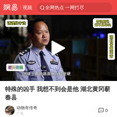
视频
全网热点 一网打尽
00:00
00:00
Play
Ent
full
特殊的凶手 我想不到会是他 湖北黄冈蕲
春县
动物有传奇
0
广东