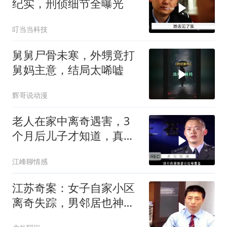
纪实，刑侦细节全曝光
叮当当科技
舅舅尸骨未寒，外甥竟打
舅妈主意，结局太唏嘘
辉哥说动漫
老人在家中离奇遇害，3
个月后儿子才知道，真相
令人难以置信
江峰聊情感
江苏奇案：女子自家小区
离奇失踪，男邻居也神秘
消失