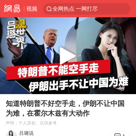
视频
全网热点 一网打尽
00:00
03:31
Play
Ent
full
知道特朗普不好空手走，伊朗不让中国
为难，在霍尔木兹有大动作
声明：个人原创，仅供参考
吕璐说