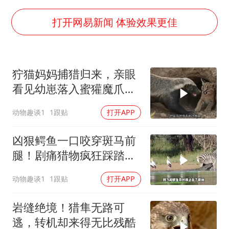
村民谈“梅姨”：叫的其实是“媒姨”
泰国一女公务员妆容引争议 本人回应
打开网易新闻 体验效果更佳
郑国霖回应去景区上班被保安拦下
感觉全东北都在等7号
狞猫妈妈捕猎归来，亲眼
首次证实！“胶球”存在
看见幼崽落入蜜獾魔爪，
80后女柜员逆袭成4200亿银行副行长
母爱爆发拼死一战
动物趣谈1
1跟贴
打开APP
多地要求领导干部带头休假
奋进开新局 实干挑大梁
凶狠鳄鱼一口咬穿斑马前
腿！剧痛猎物疯狂踩踏！
鳄鱼被迫松口放手
动物趣谈1
1跟贴
打开APP
岩缝绝境！猎隼无路可
逃，转机却来得无比残酷