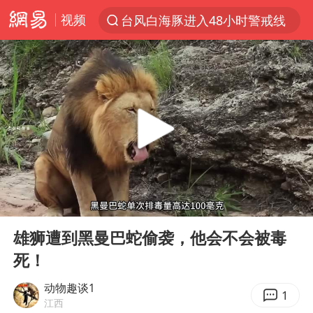
视频
台风白海豚进入48小时警戒线
以“新”破局 首发经济点亮城市消费活力
中方回应是否在太平洋海底开采稀土
宇树科技发行价格150.80元/股
外交部发言人就广岛核爆81周年等答记者问
吉林一“温度计大楼”读数爆表
贵州轮胎子公司获美国退税8136万
00:00
02:46
台风白海豚影响中国已成定局
Play
Ent
full
我国编制完成新版全月地质图
雄狮遭到黑曼巴蛇偷袭，他会不会被毒
死！
中国五箭齐发反制美国
女子利用漏洞0元薅走3000多件家电
动物趣谈1
1
江西