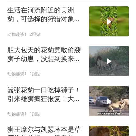
生活在河流附近的美洲
豹，可选择的狩猎对象非
常丰富
动物趣谈1
2跟贴
胆大包天的花豹竟敢偷袭
狮子幼崽，没想到换来狮
群的疯狂报复
动物趣谈1
1跟贴
嚣张花豹一口吃掉狮子！
引来雄狮疯狂报复！大口
咀嚼咬穿花豹脊柱
动物趣谈1
1跟贴
狮王摩尔与凯瑟琳本是草