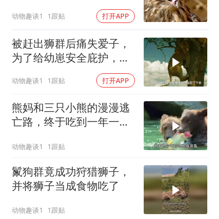
动物趣谈1
1跟贴
打开APP
被赶出狮群后痛失爱子，
为了给幼崽安全庇护，狮
子妈妈卑微求和却遭驱
动物趣谈1
1跟贴
打开APP
赶，看母狮卡丽如何用狩
猎夺回体面
熊妈和三只小熊的漫漫逃
亡路，终于吃到一年一度
的鲑鱼盛宴！
动物趣谈1
1跟贴
鬣狗群竟成功狩猎狮子，
并将狮子当成食物吃了
动物趣谈1
1跟贴