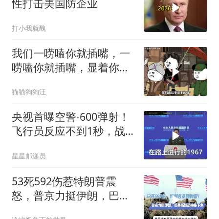
性打击美国防企业
打小我就醜
我们一唠嗑你就插嘴，一
唠嗑你就插嘴，显着你
了？
猫猫狗狗汪
央视首曝空警-600弹射！
飞行员反应不到1秒，战
友牺牲无人退缩！
星星邮递员
53死592伤惹特朗普震
怒，普京力挺伊朗，巴恐
被牵连