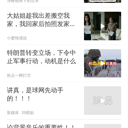
冷峻视角下的世界
大姑姐趁我出差搬空我
家，我回家后拍照发家族
群里，她看到后崩溃了
小蜜情感说
特朗普转变立场，下令中
止军事行动，动机是什么
热点一网打尽
讲真，是球网先动手
的！！！
新媒体
39跟贴
论背景音乐的重要性！！