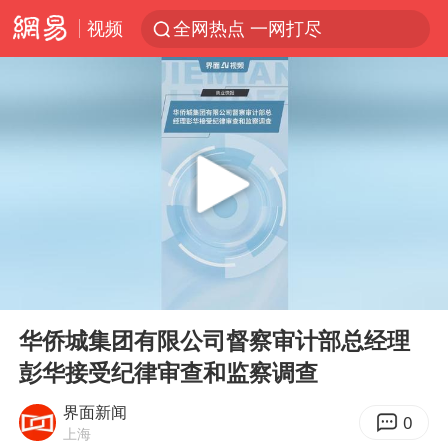
视频
全网热点 一网打尽
00:00
00:22
Play
Ent
full
华侨城集团有限公司督察审计部总经理
彭华接受纪律审查和监察调查
界面新闻
0
上海