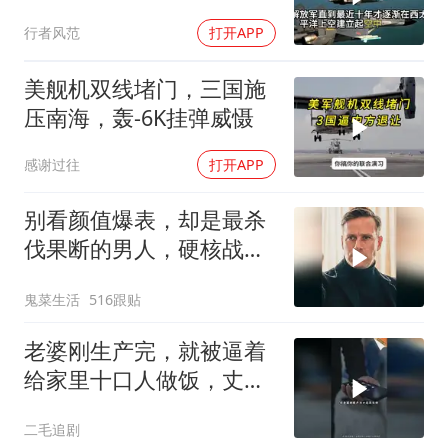
行者风范
打开APP
美舰机双线堵门，三国施
压南海，轰-6K挂弹威慑
感谢过往
打开APP
别看颜值爆表，却是最杀
伐果断的男人，硬核战术
犯罪片来袭
鬼菜生活
516跟贴
老婆刚生产完，就被逼着
给家里十口人做饭，丈夫
傻眼了！
二毛追剧