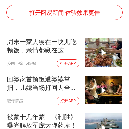
打开网易新闻 体验效果更佳
周末一家人凑在一块儿吃
顿饭，亲情都藏在这一饭
一菜里
乡间小徐
5跟贴
打开APP
回婆家首顿饭遭婆婆掌
掴，儿媳当场打回去全家
惊呆
靓仔情感
打开APP
被蒙十几年蒙！《制胜》
曝光解放军庞大弹药库！