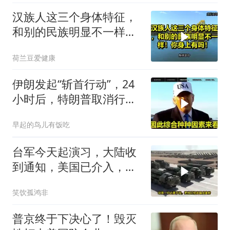
汉族人这三个身体特征，
和别的民族明显不一样！
你身上有吗！
荷兰豆爱健康
伊朗发起“斩首行动”，24
小时后，特朗普取消行
动？美开始撤侨
早起的鸟儿有饭吃
台军今天起演习，大陆收
到通知，美国已介入，日
本涉台表述也变了
笑饮孤鸿非
普京终于下决心了！毁灭