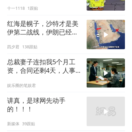
十一1118
1跟贴
红海是幌子，沙特才是美
伊第二战线，伊朗已经输
了？
四夕君
138跟贴
总裁妻子连扣我5个月工
资，合同还剩4天，人事
通知涨薪续签，我
娱乐圈的笔娱君
讲真，是球网先动手
的！！！
新媒体
39跟贴