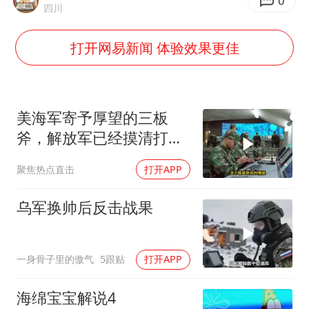
陕西柞水泥石流已致2死 仍有1人失联
0
四川
店主称换“青海拉面”招牌后生意更好
打开网易新闻 体验效果更佳
泰国初中生饮弹自尽前开了26枪
22岁女生独闯南太行失联12天
万岁山接盘烂尾恒大文旅城
美海军寄予厚望的三板
习近平心系体育强国建设
斧，解放军已经摸清打
法，海空一体联手接下
聚焦热点直击
打开APP
乌军换帅后反击战果
一身骨子里的傲气
5跟贴
打开APP
海绵宝宝解说4