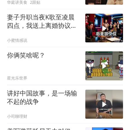
华庭讲美食
2跟贴
妻子升职当夜K歌至凌晨
四点，我送上离婚协议果
盘，隔天她拦在公司门
小蜜情感说
口：我们谈谈
你俩笑啥呢？
星光乐世界
讲好中国故事，是一场输
不起的战争
小司聊理财