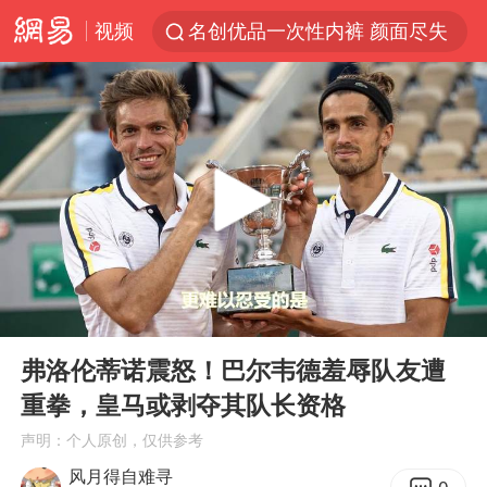
视频
名创优品一次性内裤 颜面尽失
四川宜宾3.4级地震
伊斯兰版北约来了吗
云南一地村民过火把节意外灼伤16人
中国父女泰国骑摩托车坠崖1死1伤
香港宏福苑火灾或由烟头引起
网约车司机充电时猝死保险拒赔
00:00
03:16
浙江台州《告全体市民书》
Play
Ent
full
周末打虎 宋致远被查
弗洛伦蒂诺震怒！巴尔韦德羞辱队友遭
重拳，皇马或剥夺其队长资格
多所高校取消艺考
声明：个人原创，仅供参考
上半年国内居民出游人次34.63亿
风月得自难寻