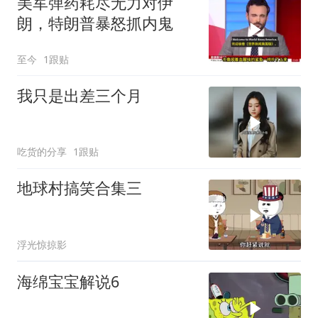
美军弹药耗尽无力对伊
朗，特朗普暴怒抓内鬼
至今
1跟贴
我只是出差三个月
吃货的分享
1跟贴
地球村搞笑合集三
浮光惊掠影
海绵宝宝解说6