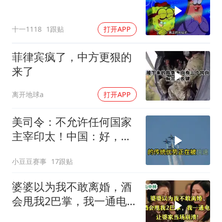
十一1118
1跟贴
打开APP
菲律宾疯了，中方更狠的
来了
离开地球a
打开APP
美司令：不允许任何国家
主宰印太！中国：好，轰
6N就挂一枚弹升空
小豆豆赛事
17跟贴
婆婆以为我不敢离婚，酒
会甩我2巴掌，我一通电
话让婆家当场懵了