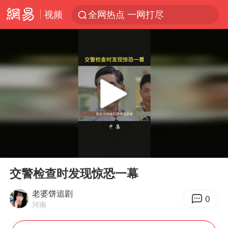
视频
全网热点 一网打尽
00:00
00:39
Play
Ent
full
交警检查时发现惊恐一幕
老婆饼追剧
0
河南