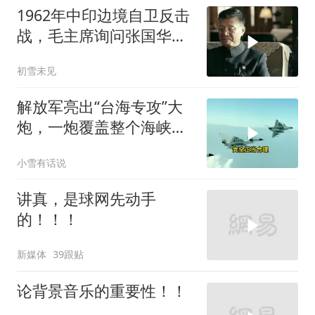
1962年中印边境自卫反击
战，毛主席询问张国华能
否获胜
初雪未见
解放军亮出“台海专攻”大
炮，一炮覆盖整个海峡，
有人该睡不着了
小雪有话说
讲真，是球网先动手
的！！！
新媒体
39跟贴
论背景音乐的重要性！！