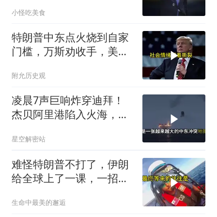
小怪吃美食
特朗普中东点火烧到自家
门槛，万斯劝收手，美国
本土真可能挨打
附允历史观
凌晨7声巨响炸穿迪拜！
杰贝阿里港陷入火海，美
军弹药库告急让中东盟友
星空解密站
彻底心寒
难怪特朗普不打了，伊朗
给全球上了一课，一招吃
定美国，迎来转折
生命中最美的邂逅