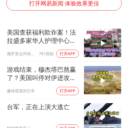
打开网易新闻 体验效果更佳
美国查获福利欺诈案！法
拉盛多家华人护理中心欺
诈7亿美元福利！
佛罗里达州张司令
781跟贴
打开APP
游戏结束，穆杰塔巴熬赢
了？美国叫停对伊进攻，
让中俄擦了把汗水
趣味萌宠的日常
打开APP
台军，正在上演大逃亡