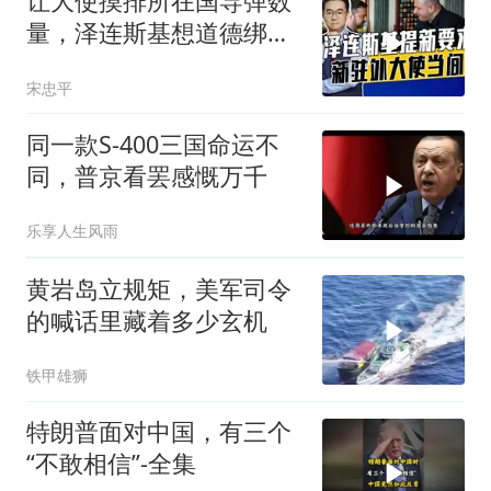
让大使摸排所在国导弹数
量，泽连斯基想道德绑架
援乌国，黔驴技穷
宋忠平
同一款S-400三国命运不
同，普京看罢感慨万千
乐享人生风雨
黄岩岛立规矩，美军司令
的喊话里藏着多少玄机
铁甲雄狮
特朗普面对中国，有三个
“不敢相信”-全集