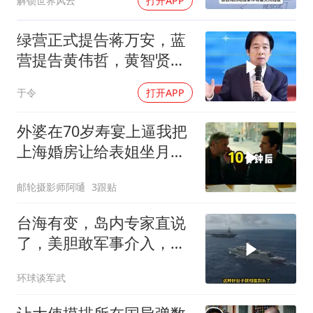
解锁世界风云
打开APP
绿营正式提告蒋万安，蓝
营提告黄伟哲，黄智贤不
装了？
于令
打开APP
外婆在70岁寿宴上逼我把
上海婚房让给表姐坐月
子，我说行转问舅舅
邮轮摄影师阿嗵
3跟贴
台海有变，岛内专家直说
了，美胆敢军事介入，战
场将推到美家门口
环球谈军武