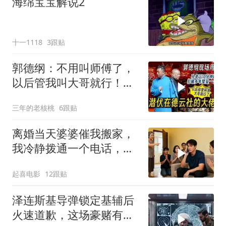
海绵宝宝解说2
十一1118
3跟贴
郭德纲：不用叫师傅了，
以后管我叫大哥就行！孔
云龙一战惊呆老郭
三年的老核桃
6跟贴
离婚当天婆婆催我搬家，
我冷静拨通一个电话，全
家跪求我别走
起喜电影
12跟贴
泽连斯基导弹锁定基辅后
火速道歉，这场豪赌有多