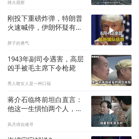
烽火观察
刚投下重磅炸弹，特朗普
火速喊停，伊朗怀疑有
诈，美国发撤侨警告
胖子的勇气
1943年副司令遇害，高层
凶手被毛主席下令枪毙
男人吻女人是一种口福
蒋介石临终前坦白直言：
他这一生惧怕两个人，却
只敬佩一个人！
风月得自难寻