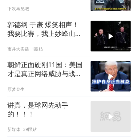
疯狂？
下次再见吧
郭德纲 于谦 爆笑相声！
我要比赛，我上妙峰山干
嘛去？你去拜一拜冠军老
市井大实话
1跟贴
祖庙
朝鲜正面硬刚11国：美国
才是真正网络威胁与战争
贩子
原梦叁生
讲真，是球网先动手
的！！！
新媒体
39跟贴