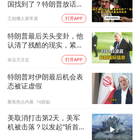
国找到了？特朗普放话：
伊朗的最后的机会
王姐懒人家常菜
打开APP
特朗普最后关头变卦，他
认清了残酷的现实，紧急
下令美军停止行动
命运天注定
打开APP
特朗普对伊朗最后机会表
态被证虚假
聚焦热点内幕
16跟贴
美取消打击第2天，美军
机被击落？以发起“斩首行
动”