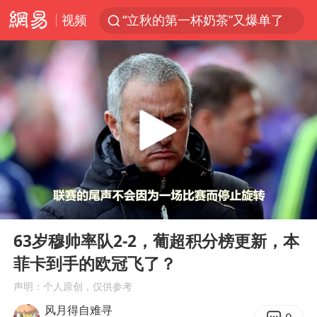
视频
“立秋的第一杯奶茶”又爆单了
四川宜宾市高县发生4.9级地震
王力宏演唱会黄牛带观众藏匿被查获
泰国校园枪击案死亡人数升至7人
佛山通报笔试前13被淘汰后5名进体检
陕西省委书记赶赴柞水县杏坪镇
女孩摆摊卖菌子时收到北大通知书
00:00
03:39
公司“上四休三”但要降薪1000元
Play
Ent
full
改名后的“青海拉面”店
63岁穆帅率队2-2，葡超积分榜更新，本
菲卡到手的欧冠飞了？
广岛核爆81周年央视播《奥本海默》
声明：个人原创，仅供参考
台风灿鸿未来对中国无影响
风月得自难寻