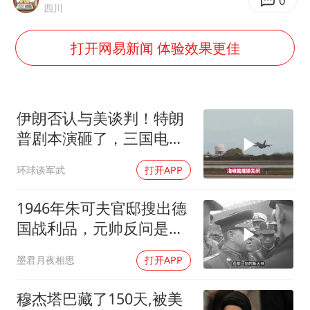
河南某医院2.33亿工程串标案细节披露
0
四川
立秋的仪式感
打开网易新闻 体验效果更佳
朱雨玲晋级WTT横滨冠军赛女单八强
“中国蔬菜之乡”最高温达41.8℃
东方之约 相约未来
伊朗否认与美谈判！特朗
普剧本演砸了，三国电话
打爆德黑兰表忠心
环球谈军武
打开APP
1946年朱可夫官邸搜出德
国战利品，元帅反问是否
需辞职
墨君月夜相思
打开APP
穆杰塔巴藏了150天,被美