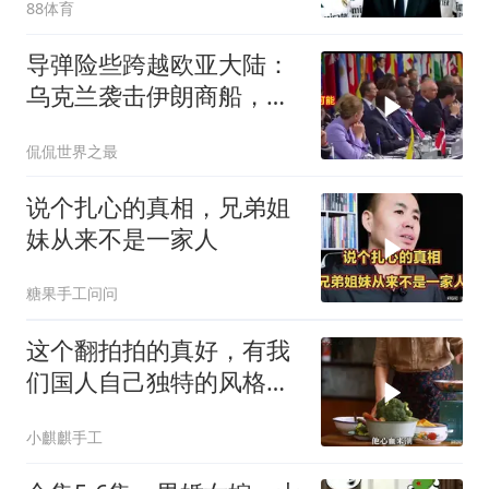
88体育
导弹险些跨越欧亚大陆：
乌克兰袭击伊朗商船，差
点引爆两场战争的“连环
侃侃世界之最
雷”
说个扎心的真相，兄弟姐
妹从来不是一家人
糖果手工问问
这个翻拍拍的真好，有我
们国人自己独特的风格魅
力
小麒麒手工