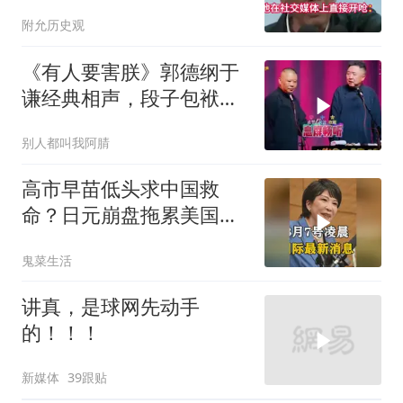
你凭什么？
附允历史观
《有人要害朕》郭德纲于
谦经典相声，段子包袱满
满！
别人都叫我阿腈
高市早苗低头求中国救
命？日元崩盘拖累美国下
水！川普也坐不住了
鬼菜生活
讲真，是球网先动手
的！！！
新媒体
39跟贴