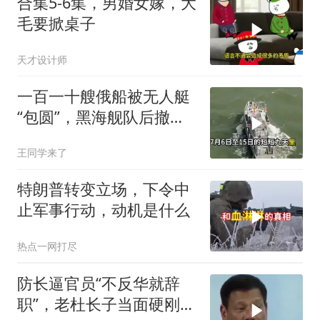
合集5-6集，男婚女嫁，大
毛要掀桌子
天才设计师
一百一十艘俄船被无人艇
“包圆”，黑海舰队后撤数
百里，制海权彻底易手
王同学来了
特朗普转变立场，下令中
止军事行动，动机是什么
热点一网打尽
防长逼官员“不反华就辞
职”，老杜长子当面硬刚：