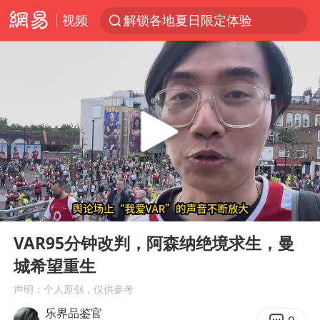
视频
解锁各地夏日限定体验
视频丨中国东方电气集团原党组副书记、董事宋致远被查
四川宜宾市珙县发生3.4级地震
台风白海豚闭眼浙江上海处于危险半圆
白海豚将正面袭击贯穿浙江
香港宏福苑火灾或由烟头引起
中国父女泰国骑摩托车坠崖1死1伤
00:00
01:42
浙江台州《告全体市民书》
Play
Ent
full
网约车司机充电时猝死保险拒赔
VAR95分钟改判，阿森纳绝境求生，曼
城希望重生
周末打虎 宋致远被查
声明：个人原创，仅供参考
郑丽文：台湾从来没有“独立”过
乐界品鉴官