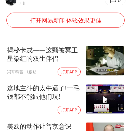
刘浩存百花奖开幕式红裙起舞
0
四川
女子网购名牌包发现是自己丢的那只
打开网易新闻 体验效果更佳
女儿为争财产堵门阻挠父亲出殡
万岁山接盘烂尾恒大文旅城
戚薇谈把脸交给AI
揭秘卡戎——这颗被冥王
多个明星演唱会取消
星染红的双生伴侣
习近平心系体育强国建设
冯哥科普
1跟贴
打开APP
这地主斗的太牛逼了!一毛
钱都不能跟他们玩!
打开APP
美欧的动作让普京意识