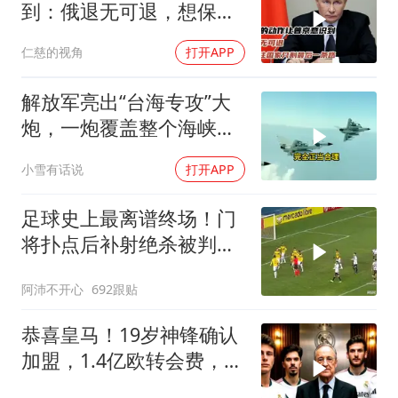
到：俄退无可退，想保住
国家只剩最后一条路
仁慈的视角
打开APP
解放军亮出“台海专攻”大
炮，一炮覆盖整个海峡，
有人该睡不着了
小雪有话说
打开APP
足球史上最离谱终场！门
将扑点后补射绝杀被判无
效
阿沛不开心
692跟贴
恭喜皇马！19岁神锋确认
加盟，1.4亿欧转会费，维
尼修斯留队