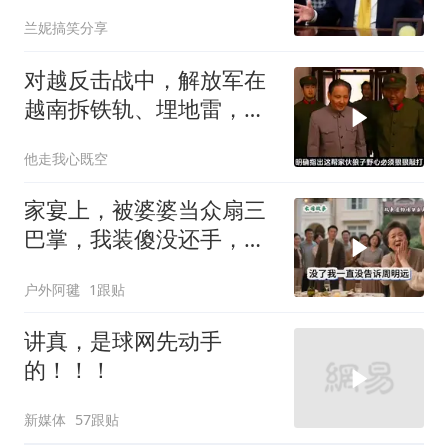
全往莫迪身上招呼了
兰妮搞笑分享
对越反击战中，解放军在
越南拆铁轨、埋地雷，是
真的吗？
他走我心既空
家宴上，被婆婆当众扇三
巴掌，我装傻没还手，悄
悄卖别墅搬家，8天后丈
户外阿毽
1跟贴
夫全家10人被新户主请出
家门
讲真，是球网先动手
的！！！
新媒体
57跟贴