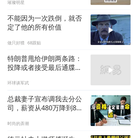
璀璨明星
不能因为一次跌倒，就否
定了他的所有价值
做只好猹
68跟贴
特朗普甩给伊朗两条路：
投降或者接受最后通牒，
伊朗两条都没选，转头又
环球谈军武
打下美军一架无人机
总裁妻子宣布调我去分公
司，薪资从480万降到8
万，我递交辞呈
时尚的弄潮