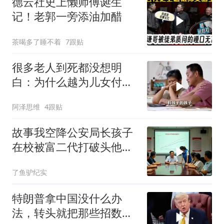
德云社史上懒师傅诞生
记！老郭一旁添油加醋
茶喝多了睡不着
7跟贴
很多老人到死都没想明
白：为什么越为儿女付
出，晚年越煎熬？
阿泽思维
4跟贴
故事我空降公安局长孩子
在校被富二代打破头他爹
叫嚣开个价
了鱼驴纪实
特朗普拿中国没什么办
法，转头就把那些招数，