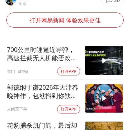
2025年小学教师减少13.19万
30
湖南
王艺迪无缘横滨赛决赛
打开网易新闻 体验效果更佳
泰国：高度重视中国游客旅游体验
于东来直播和胖东来核心团队开会
上海大部迎大暴雨
700公里时速逼近导弹，
《龙餐馆》 冲奖
高速拦截无人机能否改写
防空
蒯曼挺进WTT横滨冠军赛女单四强
窄门
6跟贴
打开APP
构建更高水平的全民健身公共服务体系
郭德纲于谦2026年天津春
晚神作，包袱抖到你缺氧
笑到肚子疼！
人间天下事
打开APP
花豹捕杀凯门鳄，最后却