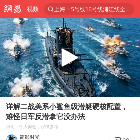
视频
上海：5号线16号线浦江线全线停运
上半年我国经营主体结构持续优化
上海有出现龙卷潜势
上海全域长途客运班次全部停运
今日15时起福州地铁高架区段停运
白海豚逼近浙闽沿海
1枚就能让航母瘫痪 轰-6J实力有多强
00:00
04:19
王艺迪2-4不敌张本美和止步4强
Play
Ent
full
国足U17与阿森纳决赛取消 并列冠军
详解二战美系小鲨鱼级潜艇硬核配置，
难怪日军反潜拿它没办法
上门女婿出轨女邻居多年被判重婚罪
声明：个人原创，仅供参考
王传君 《披荆斩棘》
简影时光