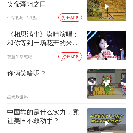
丧命森蚺之口
生命视角
1跟贴
打开APP
《相思满尘》潇晴演唱：
和你等到一场花开的来
临，不再相逢
智慧生活笔记
打开APP
你俩笑啥呢？
星光乐世界
中国靠的是什么实力，竟
让美国不敢动手？