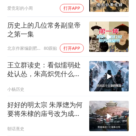
的另一面
爱竞彩的小周
打开APP
历史上的几位常务副皇帝
之第一集
北京作家编剧肥猪满圈
80跟贴
打开APP
王立群读史：看似懦弱处
处认怂，朱高炽凭什么熬
到最终胜利？
小杨历史
好好的明太宗 朱厚熜为何
要将朱棣的庙号改为成
祖？
朝话熹史