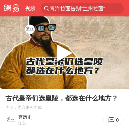
视频
青海拉面告别“兰州拉面”
以“新”破局 首发经济点亮城市消费活力
U17国足三战全胜
青海海西州茫崖市发生3.1级地震
我国编制完成新版全月地质图
台风白海豚登陆地点更新
巡查组提问 工作人员偷用手机查答案
00:00
14:02
看守所辅警收受10万获刑1年
Play
Ent
full
多地要求领导干部带头休假
古代皇帝们选皇陵，都选在什么地方？
台风白海豚进入48小时警戒线
声明：内容由AI生成
穷历史
宇树科技发行价格150.80元/股
0
江苏