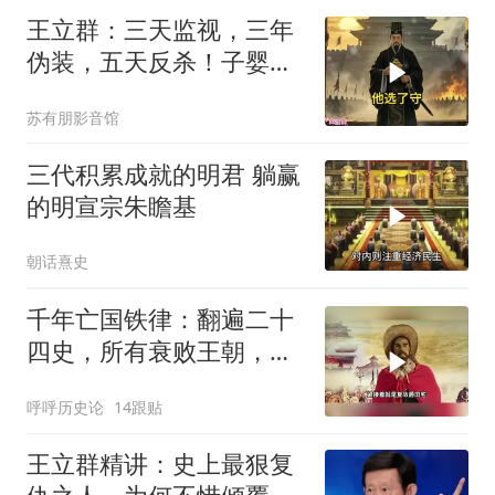
王立群：三天监视，三年
伪装，五天反杀！子婴用
一本诗书骗过了整个秦朝
苏有朋影音馆
三代积累成就的明君 躺赢
的明宣宗朱瞻基
朝话熹史
千年亡国铁律：翻遍二十
四史，所有衰败王朝，都
死在同一种愚蠢上
呼呼历史论
14跟贴
王立群精讲：史上最狠复