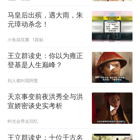
马皇后出殡，遇大雨，朱
元璋动杀念！
小鱼搞笑菌
1跟贴
王立群读史：你以为雍正
登基是人生巅峰？
别人都叫我阿螫
天京事变前夜洪秀全与洪
宣娇密谈史实考析
时光会带走回忆
王立群读史：十位千古名