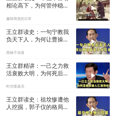
相论高下，为何管仲稳居
榜首？
趣味萌宠的日常
王立群读史：一句宁教我
负天下人，为何让曹操背
负千年骂名？
西柚子动漫
王立群精讲：一己之力救
活衰败大明，为何死后落
得家破人亡？
时光慢递员
王立群读史：祖坟惨遭他
人挖掘，郭子仪的格局令
后世叹服！