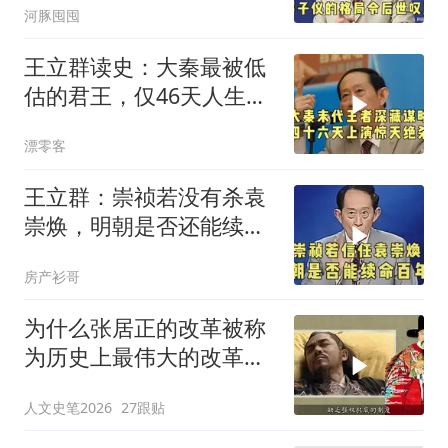
河豚囤囤
王立群读史：大秦最被低
估的君王，仅46天人生，
五天扳倒赵高，
漂零客
王立群：崇祯若没有杀袁
崇焕，明朝是否还能续命
百年？
房产衫哥
为什么张居正的改革被称
为历史上最伟大的改革之
一 但明始亡万历 #历史知
人文史笔2026
27跟贴
识