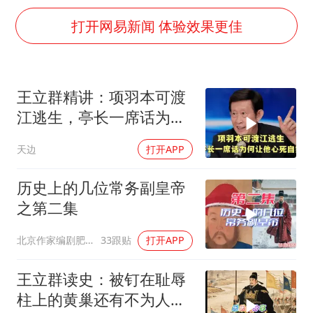
外交部发言人就广岛核爆81周年等答记者问
打开网易新闻 体验效果更佳
佛得角门将亮相智利俱乐部主场
首次证实！“胶球”存在
民警发现救助的拾荒老人是逃犯
王立群精讲：项羽本可渡
中方回应是否在太平洋海底开采稀土
江逃生，亭长一席话为何
27岁女子成组织卖淫集团主犯被通缉
让他心死自刎
天边
打开APP
法国将禁止“未经同意的电话营销”
历史上的几位常务副皇帝
奋进开新局 实干挑大梁
之第二集
北京作家编剧肥猪满圈
33跟贴
打开APP
王立群读史：被钉在耻辱
柱上的黄巢还有不为人知