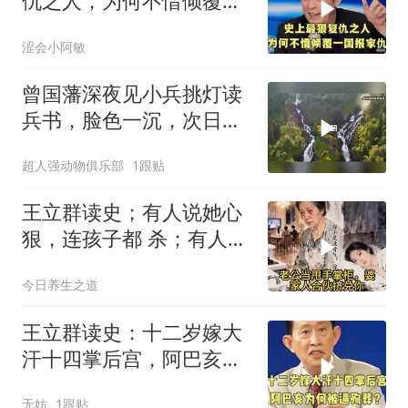
仇之人，为何不惜倾覆一
国报家仇
涩会小阿敏
曾国藩深夜见小兵挑灯读
兵书，脸色一沉，次日如
何发落？
超人强动物俱乐部
1跟贴
王立群读史；有人说她心
狠，连孩子都 杀；有人说
她清醒，用二十年熬死所
今日养生之道
有仇人
王立群读史：十二岁嫁大
汗十四掌后宫，阿巴亥为
何被逼殉葬？
无妨
1跟贴