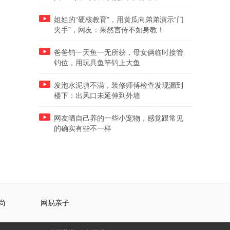
姐姐的“硬核教育”，用黄瓜向弟弟演示“门
夹手”，网友：果然言传不如身教！
爸爸钓一天鱼一无所获，母女俩临时接管
钓位，用玩具鱼竿钓上大鱼
发泡水泥填不满，装修师傅检查发现漏到
楼下：出风口未延伸到外墙
网友晒自己养的一些小宠物，感觉跟常见
的确实有些不一样
尚
网易亲子