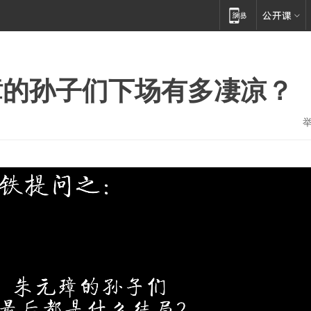
璋的孙子们下场有多凄凉？