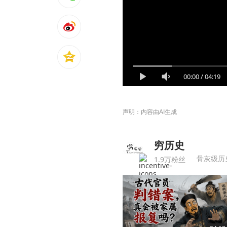
00:00
/
04:19
声明：内容由AI生成
穷历史
骨灰级历
1.9万粉丝