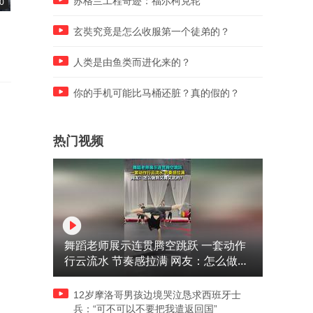
苏格兰工程奇迹：福尔柯克轮
0
04:12
03:50
在清帝退位诏书上签字的十一
是谁终结了乾隆盛世？
玄奘究竟是怎么收服第一个徒弟的？
人，都是什么下场？
人类是由鱼类而进化来的？
你的手机可能比马桶还脏？真的假的？
热门视频
舞蹈老师展示连贯腾空跳跃 一套动作
行云流水 节奏感拉满 网友：怎么做到
又舞又武的？
12岁摩洛哥男孩边境哭泣恳求西班牙士
兵：“可不可以不要把我遣返回国”