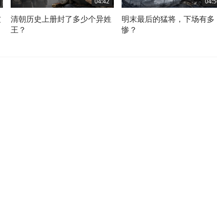
04:42
04:5
被
清朝历史上册封了多少个异姓
明末最后的猛将，下场有多
王？
惨？