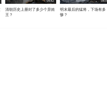
04:42
04:5
被
清朝历史上册封了多少个异姓
明末最后的猛将，下场有多
王？
惨？