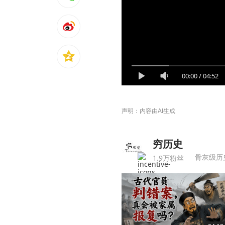
00:00
/
04:52
声明：内容由AI生成
穷历史
骨灰级历
1.9万粉丝