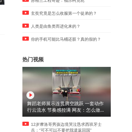
苏格兰工程奇迹：福尔柯克轮
0
04:12
03:50
在清帝退位诏书上签字的十一
是谁终结了乾隆盛世？
玄奘究竟是怎么收服第一个徒弟的？
人，都是什么下场？
人类是由鱼类而进化来的？
你的手机可能比马桶还脏？真的假的？
热门视频
舞蹈老师展示连贯腾空跳跃 一套动作
行云流水 节奏感拉满 网友：怎么做到
又舞又武的？
12岁摩洛哥男孩边境哭泣恳求西班牙士
兵：“可不可以不要把我遣返回国”