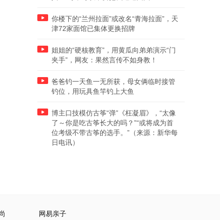
你楼下的“兰州拉面”或改名“青海拉面”，天
津72家面馆已集体更换招牌
姐姐的“硬核教育”，用黄瓜向弟弟演示“门
夹手”，网友：果然言传不如身教！
爸爸钓一天鱼一无所获，母女俩临时接管
钓位，用玩具鱼竿钓上大鱼
博主口技模仿古筝“弹”《枉凝眉》，“太像
了～你是吃古筝长大的吗？”“或将成为首
位考级不带古筝的选手。”（来源：新华每
日电讯）
尚
网易亲子