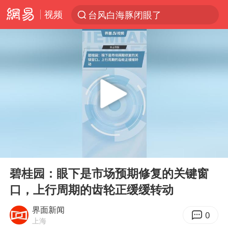
视频
台风白海豚闭眼了
“China Cool”火了，老外爱上中国避暑游
四川宜宾3.4级地震
新疆阿克苏地震
香港宏福苑火灾或由烟头引起
浙江台州《告全体市民书》
中国父女泰国骑摩托车坠崖1死1伤
00:00
00:47
伊斯兰版北约来了吗
Play
Ent
full
网约车司机充电时猝死保险拒赔
碧桂园：眼下是市场预期修复的关键窗
口，上行周期的齿轮正缓缓转动
周末打虎 宋致远被查
泰国初中生饮弹自尽前开了26枪
界面新闻
0
上海