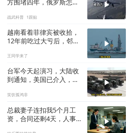
方围堵四年，俄罗斯怎么
反倒打出了国运翻盘？
战武科普
1跟贴
越南看着菲律宾被收拾，
12年前吃过大亏后，邻国
早明白了一个道理
王同学来了
台军今天起演习，大陆收
到通知，美国已介入，日
本涉台表述也变了
笑饮孤鸿非
总裁妻子连扣我5个月工
资，合同还剩4天，人事
通知涨薪续签，我