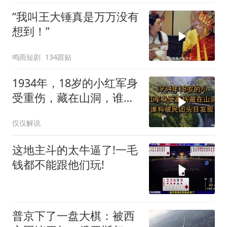
“我叫王大锤真是万万没有
想到！”
鸣雨短剧
134跟贴
1934年，18岁的小红军身
受重伤，藏在山洞，谁料
被民团头目发现
仅仅解说
这地主斗的太牛逼了!一毛
钱都不能跟他们玩!
普京下了一盘大棋：被西