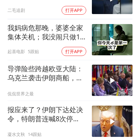
气了！
二毛追剧
打开APP
我妈病危那晚，婆婆全家
集体关机；我没闹只做1
事，6天后她打来电话：
起喜电影
5跟贴
打开APP
你是不是疯了？
导弹险些跨越欧亚大陆：
乌克兰袭击伊朗商船，差
点引爆两场战争的“连环
侃侃世界之最
雷”
报应来了？伊朗下达处决
令，特朗普连喊8次停
手，海外资产遭清算
凝水文秋
14跟贴