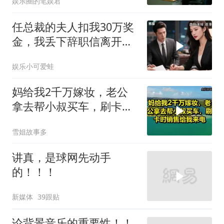
娱乐圈的笔娱君
任总裁的夫人扣我30万奖
金，我丢下辞职信离开，
当晚她慌忙问：甲方只和
娱乐小可爱蛙
你签约
妈给我2千万嫁妆，老公
拿去帮小叔买车，刷卡时
销售给我来电！
雪姐故事多
讲真，是球网先动手
的！！！
新媒体
39跟贴
论背景音乐的重要性！！