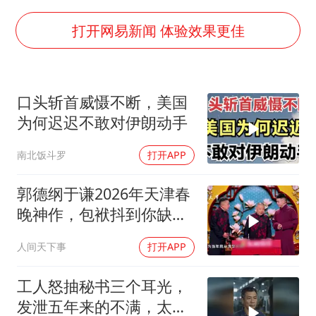
陕西柞水泥石流已致2死 仍有1人失联
店主称换“青海拉面”招牌后生意更好
打开网易新闻 体验效果更佳
李斌称蔚来新车将搭载120度三元电池
多所高校取消艺考
口头斩首威慑不断，美国
22岁女生独闯南太行失联12天
为何迟迟不敢对伊朗动手
上半年国内居民出游人次34.63亿
南北饭斗罗
打开APP
薛之谦杭州站演唱会取消
习近平心系体育强国建设
郭德纲于谦2026年天津春
晚神作，包袱抖到你缺氧
笑到肚子疼！
人间天下事
打开APP
工人怒抽秘书三个耳光，
发泄五年来的不满，太解