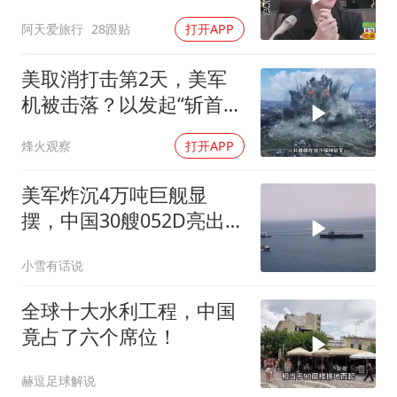
隐瞒，官官怒怼！
阿天爱旅行
28跟贴
打开APP
美取消打击第2天，美军
机被击落？以发起“斩首行
动”
烽火观察
打开APP
美军炸沉4万吨巨舰显
摆，中国30艘052D亮出
10马赫“航母杀手”，西太
小雪有话说
变天了！
全球十大水利工程，中国
竟占了六个席位！
赫逗足球解说