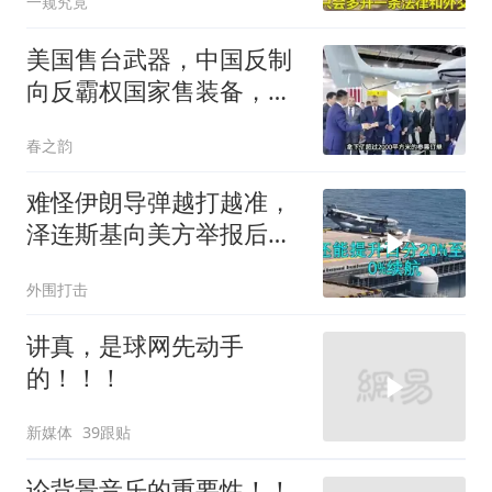
一窥究竟
美国售台武器，中国反制
向反霸权国家售装备，实
力即公理
春之韵
难怪伊朗导弹越打越准，
泽连斯基向美方举报后，
特朗普宣布不打了
外围打击
讲真，是球网先动手
的！！！
新媒体
39跟贴
论背景音乐的重要性！！