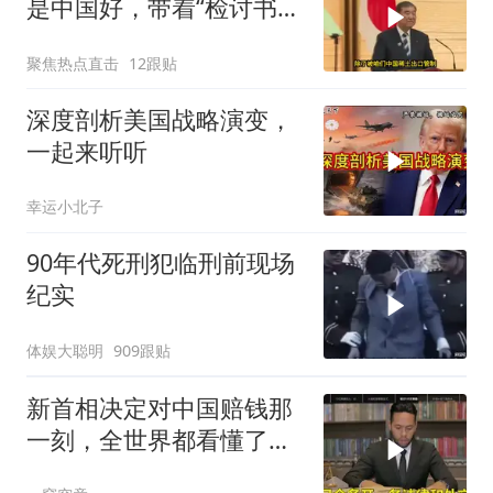
是中国好，带着“检讨书”
来求谅解？
聚焦热点直击
12跟贴
深度剖析美国战略演变，
一起来听听
幸运小北子
90年代死刑犯临刑前现场
纪实
体娱大聪明
909跟贴
新首相决定对中国赔钱那
一刻，全世界都看懂了：
不能对华继续天真