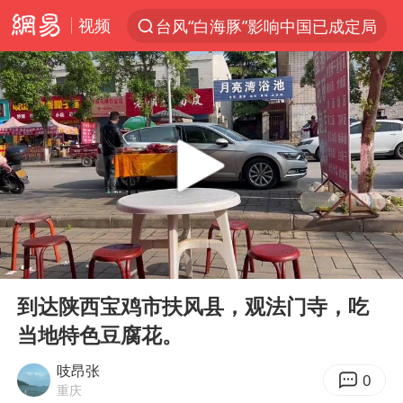
视频
台风“白海豚”影响中国已成定局
聚“绿”成势，结构转型活力足
部分美国AI模型被指持续实施有害行为
印度暴发金迪普拉病毒
杭州一小区17楼玻璃幕墙爆裂
郑国霖回应去景区上班被保安拦下
律师称“梅姨”若满75岁或不适用死刑
00:00
05:54
陕西潼关强降雨引发土崖滑坡1人失联
Play
Ent
full
陕西柞水突发泥石流致1死2失联
到达陕西宝鸡市扶风县，观法门寺，吃
当地特色豆腐花。
“梅姨”准确年龄仍未知
41岁女子为鼓励女儿考上985研究生
吱昂张
0
重庆