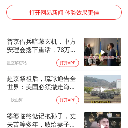
“事业单位招聘不是人情买卖”
顾客称吃炭火烤肉商家收10元炭火费
打开网易新闻 体验效果更佳
网红全程直播“荒岛改造”被查处
南大数院院长疑辞职信里写不想干了
普京借兵暗藏玄机，中方
美国退回1000亿美元关税
安理会撂下重话，78万件
李亚鹏向地铁吐血女孩捐99999元
武器去向成谜
星空解密站
打开APP
杨某某拒服兵役 不得录用为公务员
中国经济展现强大韧性和活力
赴京祭祖后，琉球通告全
世界：美国必须撤走海马
斯，日本陷入被动
一饮山河
打开APP
婆婆临终惦记抱孙子，丈
夫苦等多年，败给妻子的