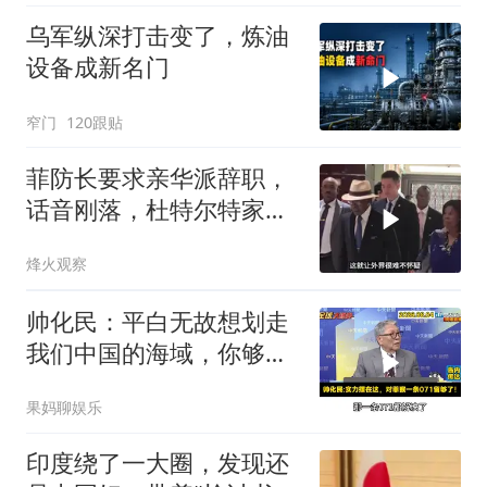
乌军纵深打击变了，炼油
设备成新名门
窄门
120跟贴
菲防长要求亲华派辞职，
话音刚落，杜特尔特家族
就给他当头一棒
烽火观察
帅化民：平白无故想划走
我们中国的海域，你够格
吗？
果妈聊娱乐
印度绕了一大圈，发现还