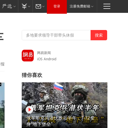
登录
注册免费邮箱
车
网易新闻
iOS
Android
举报
猜你喜欢
俄军坦克兵潜伏敌后半年，T-72变
身“地下堡垒”