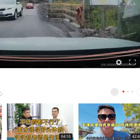
心
04:10
42:4