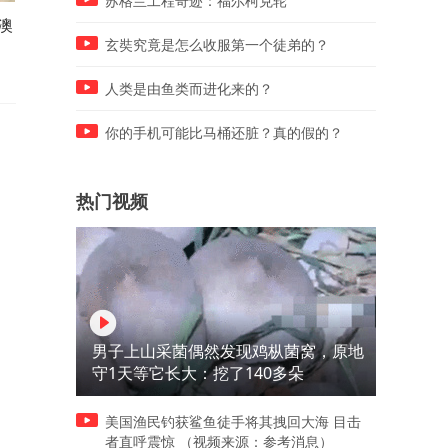
苏格兰工程奇迹：福尔柯克轮
澳
68岁老人傍晚散步被女人拦下
世界首次三重折叠 CT 扫描
玄奘究竟是怎么收服第一个徒弟的？
人类是由鱼类而进化来的？
你的手机可能比马桶还脏？真的假的？
热门视频
男子上山采菌偶然发现鸡枞菌窝，原地
守1天等它长大：挖了140多朵
美国渔民钓获鲨鱼徒手将其拽回大海 目击
者直呼震惊 （视频来源：参考消息）