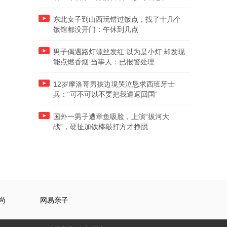
东北女子到山西玩错过饭点，找了十几个
饭馆都没开门：午休到几点
男子偶遇路灯螺丝发红 以为是小灯 却发现
能点燃香烟 当事人：已报警处理
12岁摩洛哥男孩边境哭泣恳求西班牙士
兵：“可不可以不要把我遣返回国”
国外一男子遭章鱼吸脸，上演“拔河大
战”，硬扯加铁棒敲打方才挣脱
尚
网易亲子